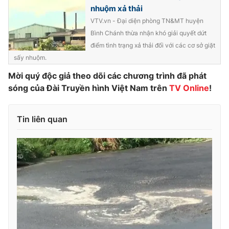
nhuộm xả thải
Photo
Infographic
VTV.vn - Đại diện phòng TN&MT huyện
Bình Chánh thừa nhận khó giải quyết dứt
Video
Shorts video
điểm tình trạng xả thải đối với các cơ sở giặt
sấy nhuộm.
VTV Money
Mời quý độc giả theo dõi các chương trình đã phát
VTV Thể thao
sóng của Đài Truyền hình Việt Nam trên
TV Online
!
VTV Sức khoẻ
Bất động sản
Tin liên quan
Thị trường 24h
Tấm lòng Việt
VTV4
Vươn mình bằng AI
VTV9
VTV8
Liên hệ tòa soạn
English