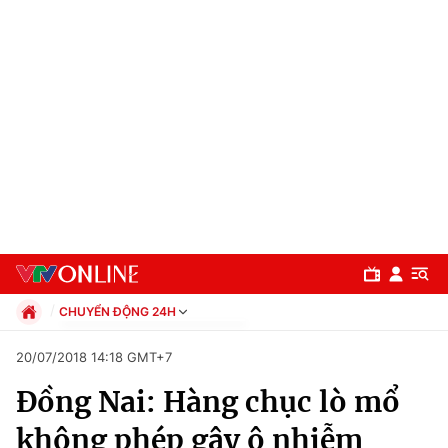
CHUYỂN ĐỘNG 24H
Chính trị
20/07/2018 14:18 GMT+7
Xã hội
Đồng Nai: Hàng chục lò mổ
Pháp luật
Chuyên mục
Kinh tế
không phép gây ô nhiễm
Thể thao