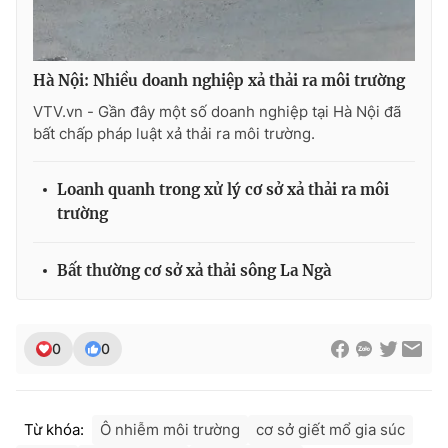
Hà Nội: Nhiều doanh nghiệp xả thải ra môi trường
THỜI BÁO VTV
VTV.vn - Gần đây một số doanh nghiệp tại Hà Nội đã
bất chấp pháp luật xả thải ra môi trường.
Loanh quanh trong xử lý cơ sở xả thải ra môi
Theo dõi báo trên
trường
Cơ quan chủ quản:
Đài Truyền hình Việt Nam
Bất thường cơ sở xả thải sông La Ngà
Cơ quan báo chí:
Thời báo VTV
Giấy phép hoạt động báo in và báo điện tử số 483/GP-BTTTT
cấp ngày 29/12/2023
0
0
Tổng Biên tập:
Vũ Thanh Thủy
Phó Tổng Biên tập:
Nguyễn Thị Mỹ Hạnh, Phạm Quốc Thắng,
Nguyễn Trọng Ninh
Từ khóa:
Ô nhiễm môi trường
cơ sở giết mổ gia súc
Tổng đài VTV:
024.38 355 931 - 024.38 355 932