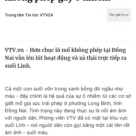
Chính trị
Truyền hình
Văn hóa - Giải trí
Trung tâm Tin tức VTV24
Xã hội
Y tế
Đời sống
Pháp luật
Công nghệ
Giáo dục
VTV.vn - Hơn chục lò mổ không phép tại Đồng
Y tế
Nai vẫn lén lút hoạt động và xả thải trực tiếp ra
suối Linh.
Thế giới
Tin tức
Cả một con suối vốn trong xanh bỗng đỏ ngầu như
Kinh tế
máu - đây chính là hệ quả của sự ô nhiễm từ các cơ sở
Thế giới đó đây
Tài chính
giết mổ gia súc trái phép ở phường Long Bình, tỉnh
Dữ liệu và đời sống
Câu chuyện quốc tế
Đồng Nai. Tình trạng này đang thực sự là nỗi ám ảnh
Thị trường
với người dân. Phóng viên VTV đã có mặt tại khu vực
Truyền hình
suối Linh – nơi người dân còn gọi bằng một cái tên rất
Góc doanh nghiệp
ám ảnh - suối máu.