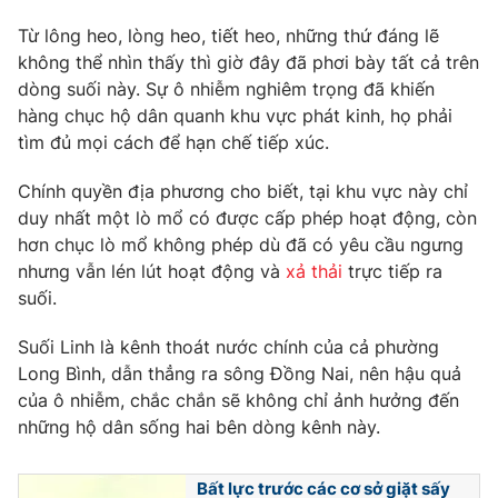
Phim VTV
Giải trí
Từ lông heo, lòng heo, tiết heo, những thứ đáng lẽ
Hậu trường
không thể nhìn thấy thì giờ đây đã phơi bày tất cả trên
Điện ảnh
Đời sống
dòng suối này. Sự ô nhiễm nghiêm trọng đã khiến
Nhân vật
Âm nhạc
hàng chục hộ dân quanh khu vực phát kinh, họ phải
Du lịch
Khán giả
tìm đủ mọi cách để hạn chế tiếp xúc.
Giáo dục
Sao
Làm đẹp
Giải sao mai
Chính quyền địa phương cho biết, tại khu vực này chỉ
Tuyển sinh
Công nghệ
duy nhất một lò mổ có được cấp phép hoạt động, còn
Chất lượng cuộc sống
Học trực tuyến
hơn chục lò mổ không phép dù đã có yêu cầu ngưng
Hitech Công nghệ tương lai
nhưng vẫn lén lút hoạt động và
xả thải
trực tiếp ra
Giao lưu trực tuyến
suối.
Sản phẩm
Lịch phát sóng
Suối Linh là kênh thoát nước chính của cả phường
Thị trường
Long Bình, dẫn thẳng ra sông Đồng Nai, nên hậu quả
Tư vấn
của ô nhiễm, chắc chắn sẽ không chỉ ảnh hưởng đến
những hộ dân sống hai bên dòng kênh này.
Chuyên mục khác
Emagazine
Podcast
Bất lực trước các cơ sở giặt sấy