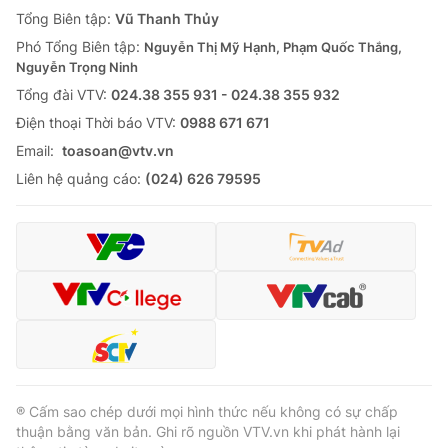
Giao lưu trực tuyến
Tổng Biên tập:
Vũ Thanh Thủy
Sản phẩm
Phó Tổng Biên tập:
Nguyễn Thị Mỹ Hạnh, Phạm Quốc Thắng,
Lịch phát sóng
Thị trường
Nguyễn Trọng Ninh
Tổng đài VTV:
024.38 355 931 - 024.38 355 932
Tư vấn
Ðiện thoại Thời báo VTV:
0988 671 671
Chuyên mục khác
Email:
toasoan@vtv.vn
Emagazine
Podcast
Liên hệ quảng cáo:
(024) 626 79595
Photo
Infographic
Video
Shorts video
VTV Money
VTV Thể thao
VTV Sức khoẻ
Bất động sản
® Cấm sao chép dưới mọi hình thức nếu không có sự chấp
thuận bằng văn bản. Ghi rõ nguồn VTV.vn khi phát hành lại