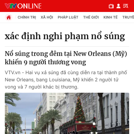
CHÍNH TRỊ
XÃ HỘI
PHÁP LUẬT
THẾ GIỚI
KINH TẾ
TRUYỀ
xác định nghi phạm nổ súng
Chuyên mục
Nổ súng trong đêm tại New Orleans (Mỹ)
Chính trị
khiến 9 người thương vong
VTV.vn - Hai vụ xả súng đã cùng diễn ra tại thành phố
Xã hội
New Orleans, bang Louisiana, Mỹ khiến 2 người tử
vong và 7 người khác bị thương.
Pháp luật
Y tế
Thế giới