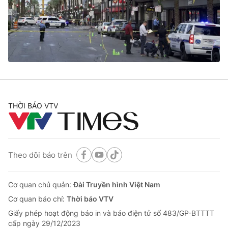
Tin tức
Kinh tế
Thế giới đó đây
Tài chính
Dữ liệu và đời sống
Câu chuyện quốc tế
Thị trường
Truyền hình
Góc doanh nghiệp
Phim VTV
THỜI BÁO VTV
Giải trí
Hậu trường
Điện ảnh
Đời sống
Nhân vật
Âm nhạc
Theo dõi báo trên
Du lịch
Khán giả
Giáo dục
Sao
Làm đẹp
Giải sao mai
Cơ quan chủ quản:
Đài Truyền hình Việt Nam
Tuyển sinh
Công nghệ
Cơ quan báo chí:
Thời báo VTV
Chất lượng cuộc sống
Học trực tuyến
Giấy phép hoạt động báo in và báo điện tử số 483/GP-BTTTT
Hitech Công nghệ tương lai
cấp ngày 29/12/2023