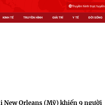
Truyền hình trực tuyến
KINH TẾ
TRUYỀN HÌNH
GIẢI TRÍ
Y TẾ
ĐỜI SỐNG
Pháp luật
Y tế
Truyền hình
Multimedia
Phim VTV
Video
Hậu trường
Shorts video
Nhân vật
Podcast
Khán giả
EMagazine
Giải sao mai
Photo
i New Orleans (Mỹ) khiến 9 người
Infographic