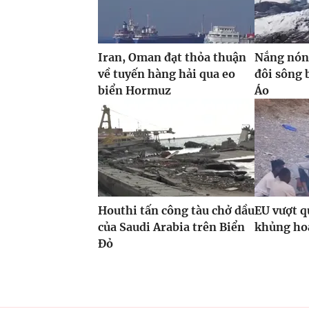
Iran, Oman đạt thỏa thuận
Nắng nóng
về tuyến hàng hải qua eo
đôi sông 
biển Hormuz
Áo
Houthi tấn công tàu chở dầu
EU vượt q
của Saudi Arabia trên Biển
khủng hoả
Đỏ