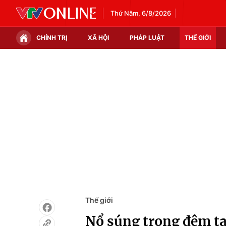
Thứ Năm, 6/8/2026
CHÍNH TRỊ
XÃ HỘI
PHÁP LUẬT
THẾ GIỚI
Chính trị
Xã hội
Thế giới
Kinh tế
Tin tức
Tài chính
Thế giới đó đây
Thị trường
Câu chuyện quốc tế
Góc doanh nghiệp
Dữ liệu và đời sống
Thế giới
Nổ súng trong đêm tạ