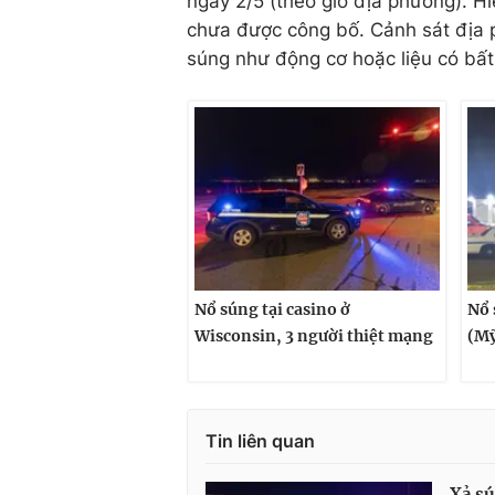
ngày 2/5 (theo giờ địa phương). Hi
chưa được công bố. Cảnh sát địa 
súng như động cơ hoặc liệu có bất
Nổ súng tại casino ở
Nổ 
Wisconsin, 3 người thiệt mạng
(Mỹ
Tin liên quan
Xả sú