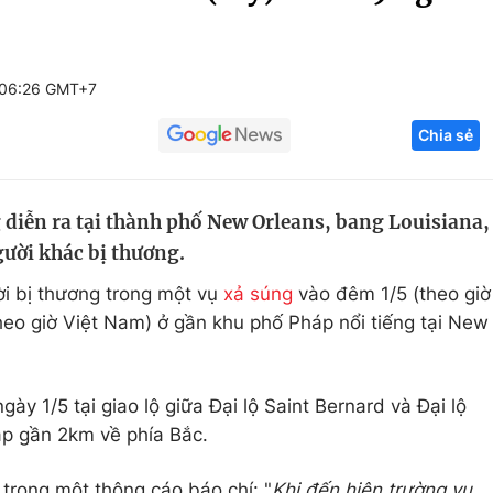
Góc ảnh
 06:26 GMT+7
Giáo dục
Công nghệ
Chia sẻ
Tuyển sinh
Hitech Công ng
Học trực tuyến
Sản phẩm
 diễn ra tại thành phố New Orleans, bang Louisiana,
g
Thị trường
gười khác bị thương.
Tư vấn
ời bị thương trong một vụ
xả súng
vào đêm 1/5 (theo giờ
heo giờ Việt Nam) ở gần khu phố Pháp nổi tiếng tại New
ày 1/5 tại giao lộ giữa Đại lộ Saint Bernard và Đại lộ
áp gần 2km về phía Bắc.
trong một thông cáo báo chí: "
Khi đến hiện trường vụ