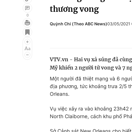
thương vong
0
Quỳnh Chi (Theo ABC News)
03/05/2021
Giải trí
Đời sống
Điện ảnh
Du lịch
Âm nhạc
Làm đẹp
VTV.vn - Hai vụ xả súng đã cùng
Sao
Chất lượng cuộc sốn
Mỹ khiến 2 người tử vong và 7 n
Một người đã thiệt mạng và 6 ngư
địa phương, tức khoảng trưa 2/5 t
Orleans.
Vụ việc xảy ra vào khoảng 23h42 ng
North Claiborne, cách khu phố Ph
Sở Cảnh sát New Orleans cho biết 