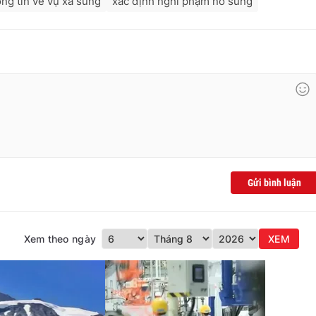
ông tin về vụ xả súng
xác định nghi phạm nổ súng
Gửi bình luận
Xem theo ngày
XEM