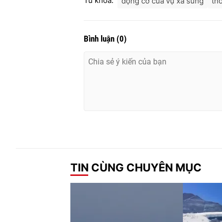
Từ khóa:
động cơ của vụ xả súng
th
Bình luận
(
0
)
TIN CÙNG CHUYÊN MỤC