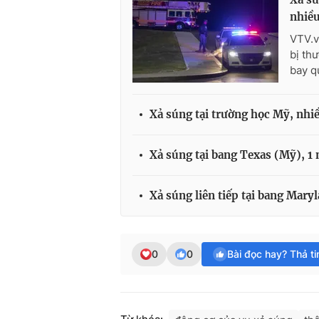
nhiề
VTV.v
bị th
bay q
Xả súng tại trường học Mỹ, nhiề
Xả súng tại bang Texas (Mỹ), 1
Xả súng liên tiếp tại bang Mary
0
0
Bài đọc hay? Thả t