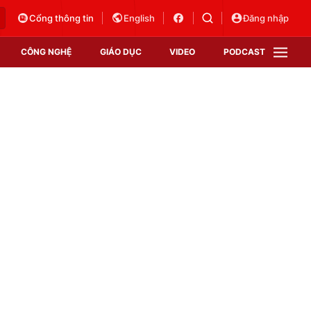
Cổng thông tin
English
Đăng nhập
CÔNG NGHỆ
GIÁO DỤC
VIDEO
PODCAST
VTV Money
VTV Thể thao
VTV Sức khoẻ
Bất động sản
Thị trường 24h
Tấm lòng Việt
Vươn mình bằng AI
VTV4
VTV8
VTV9
Lịch phát sóng
Giao lưu trực tuyến
Sự kiện