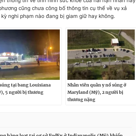
ện thông tin về tình hình sức khỏe của hai nạn nhân này
phương cũng chưa công bố thông tin cụ thể về vụ xả
 kỳ nghi phạm nào đang bị giam giữ hay không.
súng tại bang Louisiana
Nhân viên quân y nổ súng ở
), 5 người bị thương
Maryland (Mỹ), 2 người bị
thương nặng
ng hàng loạt tại cơ sở FedEx ở Indianapolis (Mỹ) khiến