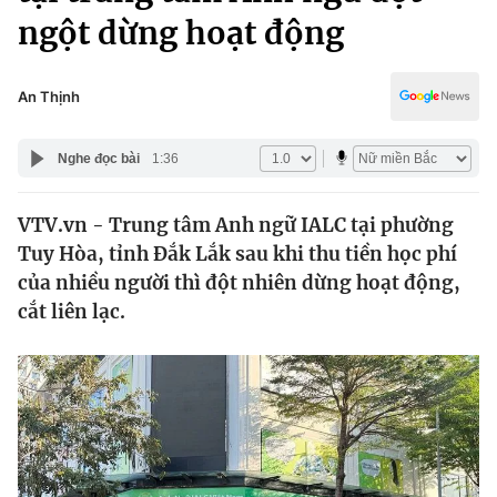
Chính trị
ngột dừng hoạt động
Truyền hình
Văn hóa - Giải trí
Xã hội
Y tế
An Thịnh
Đời sống
Pháp luật
Công nghệ
Nghe đọc bài
1:36
Giáo dục
Y tế
VTV.vn - Trung tâm Anh ngữ IALC tại phường
Tuy Hòa, tỉnh Đắk Lắk sau khi thu tiền học phí
Thế giới
của nhiều người thì đột nhiên dừng hoạt động,
Tin tức
cắt liên lạc.
Kinh tế
Thế giới đó đây
Tài chính
Dữ liệu và đời sống
Câu chuyện quốc tế
Thị trường
Truyền hình
Góc doanh nghiệp