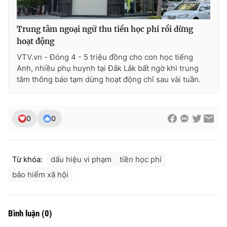
Ðiện thoại Thời báo VTV:
024.66 897 897
Email:
toasoan@vtv.vn
Trung tâm ngoại ngữ thu tiền học phí rồi dừng
Liên hệ quảng cáo:
024-7300.7108
hoạt động
VTV.vn - Đóng 4 - 5 triệu đồng cho con học tiếng
Anh, nhiều phụ huynh tại Đắk Lắk bất ngờ khi trung
tâm thông báo tạm dừng hoạt động chỉ sau vài tuần.
0
0
Từ khóa:
dấu hiệu vi phạm
tiền học phí
bảo hiểm xã hội
® Cấm sao chép dưới mọi hình thức nếu không có sự chấp
thuận bằng văn bản. Ghi rõ nguồn VTV.vn khi phát hành lại
thông tin từ website này.
Bình luận
(
0
)