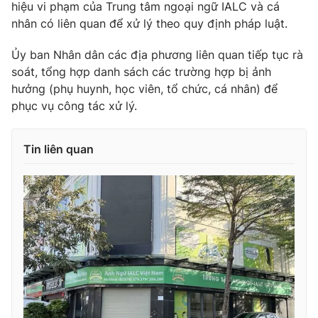
hiệu vi phạm của Trung tâm ngoại ngữ IALC và cá
nhân có liên quan để xử lý theo quy định pháp luật.
Ủy ban Nhân dân các địa phương liên quan tiếp tục rà
THỜI BÁO VTV
soát, tổng hợp danh sách các trường hợp bị ảnh
hưởng (phụ huynh, học viên, tổ chức, cá nhân) để
phục vụ công tác xử lý.
Theo dõi báo trên
Tin liên quan
Cơ quan chủ quản:
Đài Truyền hình Việt Nam
Cơ quan báo chí:
Thời báo VTV
Giấy phép hoạt động báo in và báo điện tử số 483/GP-BTTTT
cấp ngày 29/12/2023
Tổng Biên tập:
Vũ Thanh Thủy
Phó Tổng Biên tập:
Nguyễn Thị Mỹ Hạnh, Phạm Quốc Thắng,
Nguyễn Trọng Ninh
Tổng đài VTV:
024.38 355 931 - 024.38 355 932