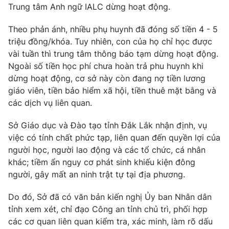
Trung tâm Anh ngữ IALC dừng hoạt động.
Photo
Infographic
Theo phản ánh, nhiều phụ huynh đã đóng số tiền 4 - 5
triệu đồng/khóa. Tuy nhiên, con của họ chỉ học được
Video
Shorts video
vài tuần thì trung tâm thông báo tạm dừng hoạt động.
Ngoài số tiền học phí chưa hoàn trả phu huynh khi
VTV Money
VTV Thể thao
dừng hoạt động, cơ sở này còn đang nợ tiền lương
giáo viên, tiền bảo hiểm xã hội, tiền thuê mặt bằng và
các dịch vụ liên quan.
VTV Sức khoẻ
Bất động sản
Sở Giáo dục và Đào tạo tỉnh Đắk Lắk nhận định, vụ
Thị trường 24h
Tấm lòng Việt
việc có tính chất phức tạp, liên quan đến quyền lợi của
người học, người lao động và các tổ chức, cá nhân
khác; tiềm ẩn nguy cơ phát sinh khiếu kiện đông
VTV4
Vươn mình bằng AI
người, gây mất an ninh trật tự tại địa phương.
VTV9
VTV8
Do đó, Sở đã có văn bản kiến nghị Ủy ban Nhân dân
tỉnh xem xét, chỉ đạo Công an tỉnh chủ trì, phối hợp
các cơ quan liên quan kiểm tra, xác minh, làm rõ dấu
Liên hệ tòa soạn
English