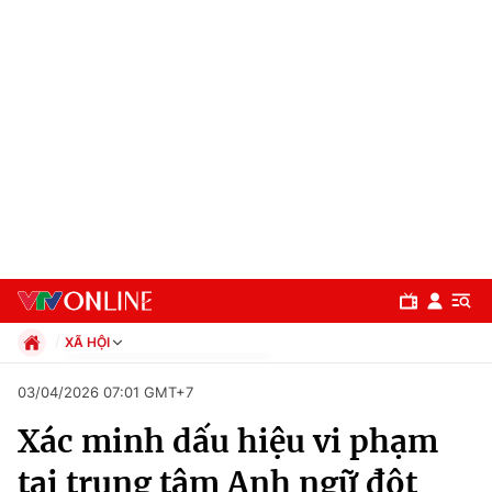
XÃ HỘI
Chính trị
03/04/2026 07:01 GMT+7
Xã hội
Xác minh dấu hiệu vi phạm
Pháp luật
Chuyên mục
Kinh tế
tại trung tâm Anh ngữ đột
Thể thao