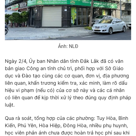
Phim VTV
Giải trí
Hậu trường
Điện ảnh
Đời sống
Nhân vật
Âm nhạc
Du lịch
Khán giả
Giáo dục
Sao
Ảnh: NLĐ
Làm đẹp
Giải sao mai
Tuyển sinh
Công nghệ
Ngày 2/4, Ủy ban Nhân dân tỉnh Đắk Lắk đã có văn
Chất lượng cuộc sống
Học trực tuyến
bản giao Công an tỉnh chủ trì, phối hợp với Sở Giáo
Hitech Công nghệ tương lai
dục và Đào tạo cùng các cơ quan, đơn vị, địa phương
Giao lưu trực tuyến
liên quan, khẩn trương kiểm tra, xác minh, làm rõ dấu
Sản phẩm
hiệu vi phạm (nếu có) của cơ sở này và các cá nhân
Lịch phát sóng
Thị trường
có liên quan để kịp thời xử lý theo đúng quy định pháp
luật.
Tư vấn
Chuyên mục khác
Qua rà soát, tổng hợp của các phường: Tuy Hòa, Bình
Kiến, Phú Yên, Hòa Hiệp, Đông Hòa, nhiều phụ huynh,
Emagazine
Podcast
học viên phản ánh chưa được hoàn trả học phí sau khi