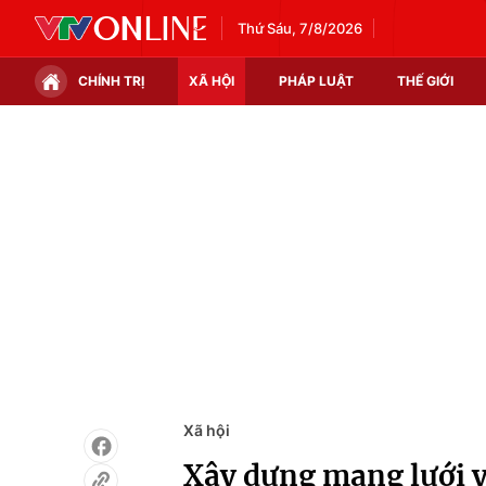
Thứ Sáu, 7/8/2026
CHÍNH TRỊ
XÃ HỘI
PHÁP LUẬT
THẾ GIỚI
Chính trị
Xã hội
Thế giới
Kinh tế
Tin tức
Tài chính
Thế giới đó đây
Thị trường
Câu chuyện quốc tế
Góc doanh nghiệp
Dữ liệu và đời sống
Xã hội
Xây dựng mạng lưới y