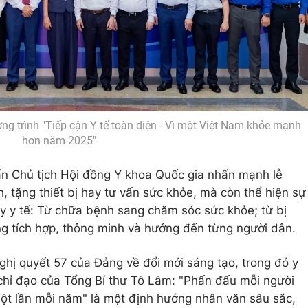
ng trình "Tiếp cận Y tế toàn diện - Vì một Việt Nam khỏe mạnh
hơn năm 2025"
ấn Chủ tịch Hội đồng Y khoa Quốc gia nhấn mạnh lễ
 tặng thiết bị hay tư vấn sức khỏe, mà còn thể hiện sự
uy y tế: Từ chữa bệnh sang chăm sóc sức khỏe; từ bị
ng tích hợp, thông minh và hướng đến từng người dân.
hị quyết 57 của Đảng về đổi mới sáng tạo, trong đó y
, chỉ đạo của Tổng Bí thư Tô Lâm: "Phấn đấu mỗi người
ột lần mỗi năm" là một định hướng nhân văn sâu sắc,