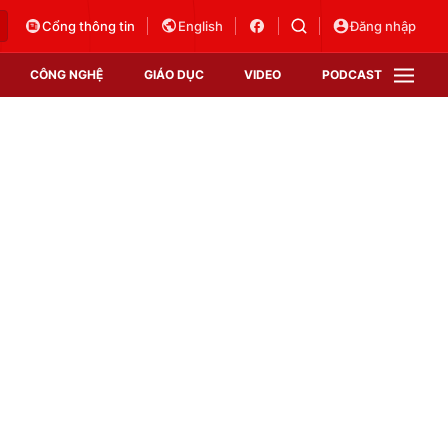
Cổng thông tin
English
Đăng nhập
CÔNG NGHỆ
GIÁO DỤC
VIDEO
PODCAST
VTV Money
VTV Thể thao
VTV Sức khoẻ
Bất động sản
Thị trường 24h
Tấm lòng Việt
Vươn mình bằng AI
VTV4
VTV8
VTV9
Lịch phát sóng
Giao lưu trực tuyến
Sự kiện