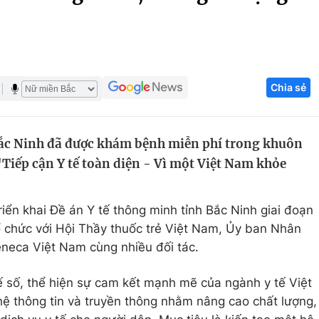
Góc ảnh
Giáo dục
Công nghệ
Chia sẻ
Tuyển sinh
Hitech Công ng
Học trực tuyến
Sản phẩm
ắc Ninh đã được khám bệnh miễn phí trong khuôn
g
Thị trường
Tiếp cận Y tế toàn diện - Vì một Việt Nam khỏe
Tư vấn
riển khai Đề án Y tế thông minh tỉnh Bắc Ninh giai đoạn
ổ chức với Hội Thầy thuốc trẻ Việt Nam, Ủy ban Nhân
eneca Việt Nam cùng nhiều đối tác.
tế số, thể hiện sự cam kết mạnh mẽ của ngành y tế Việt
ệ thông tin và truyền thông nhằm nâng cao chất lượng,