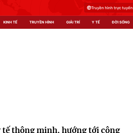
Truyền hình trực tuyến
KINH TẾ
TRUYỀN HÌNH
GIẢI TRÍ
Y TẾ
ĐỜI SỐNG
Pháp luật
Y tế
Truyền hình
Multimedia
Phim VTV
Video
Hậu trường
Shorts video
Nhân vật
Podcast
Khán giả
EMagazine
Giải sao mai
Photo
 tế thông minh, hướng tới cộng
Infographic