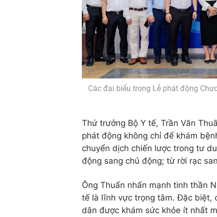
Các đại biểu trong Lễ phát động Chươ
Thứ trưởng Bộ Y tế, Trần Văn Thu
phát động không chỉ để khám bệnh,
chuyển dịch chiến lược trong tư d
động sang chủ động; từ rời rạc sa
Ông Thuấn nhấn mạnh tinh thần Ng
tế là lĩnh vực trọng tâm. Đặc biệt
dân được khám sức khỏe ít nhất m