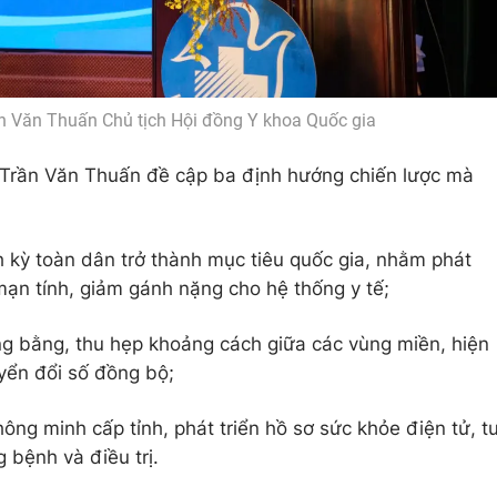
ần Văn Thuấn Chủ tịch Hội đồng Y khoa Quốc gia
g Trần Văn Thuấn đề cập ba định hướng chiến lược mà
 kỳ toàn dân trở thành mục tiêu quốc gia, nhằm phát
mạn tính, giảm gánh nặng cho hệ thống y tế;
ng bằng, thu hẹp khoảng cách giữa các vùng miền, hiện
uyển đổi số đồng bộ;
ông minh cấp tỉnh, phát triển hồ sơ sức khỏe điện tử, t
 bệnh và điều trị.