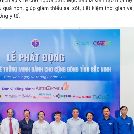
dịch vụ y tế cho người dân. Mục tiêu là kiến tạo một hệ
u quả hơn, giúp giảm thiểu sai sót, tiết kiệm thời gian và
ống y tế.