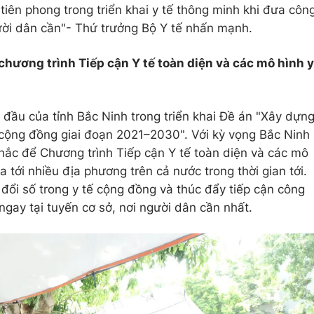
tiên phong trong triển khai y tế thông minh khi đưa côn
gười dân cần"- Thứ trưởng Bộ Y tế nhấn mạnh.
chương trình Tiếp cận Y tế toàn diện và các mô hình y
i đầu của tỉnh Bắc Ninh trong triển khai Đề án "Xây dựn
ế cộng đồng giai đoạn 2021–2030". Với kỳ vọng Bắc Ninh
hắc để Chương trình Tiếp cận Y tế toàn diện và các mô
ỏa tới nhiều địa phương trên cả nước trong thời gian tới.
ổi số trong y tế cộng đồng và thúc đẩy tiếp cận công
, ngay tại tuyến cơ sở, nơi người dân cần nhất.