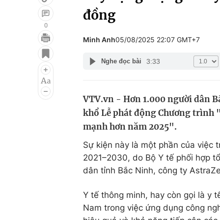
đồng
0
Minh Anh
05/08/2025 22:07 GMT+7
Giải trí
Đời sống
3:33
Nghe đọc bài
Điện ảnh
Du lịch
Âm nhạc
Làm đẹp
VTV.vn - Hơn 1.000 người dân B
Sao
Chất lượng cuộc sốn
khổ Lễ phát động Chương trình "
mạnh hơn năm 2025".
Sự kiện này là một phần của việc t
2021–2030, do Bộ Y tế phối hợp t
dân tỉnh Bắc Ninh, công ty AstraZ
Y tế thông minh, hay còn gọi là y 
Nam trong việc ứng dụng công ngh