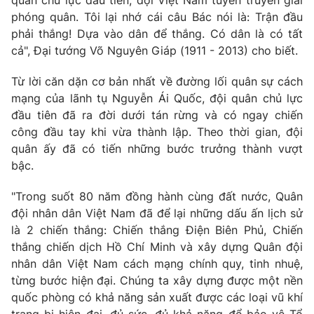
quân chủ lực đầu tiên, đội Việt Nam tuyên truyền giải
phóng quân. Tôi lại nhớ cái câu Bác nói là: Trận đầu
Photo
Infographic
phải thắng! Dựa vào dân để thắng. Có dân là có tất
cả", Đại tướng Võ Nguyên Giáp (1911 - 2013) cho biết.
Video
Shorts video
Từ lời căn dặn cơ bản nhất về đường lối quân sự cách
mạng của lãnh tụ Nguyễn Ái Quốc, đội quân chủ lực
VTV Money
VTV Thể thao
đầu tiên đã ra đời dưới tán rừng và có ngay chiến
công đầu tay khi vừa thành lập. Theo thời gian, đội
VTV Sức khoẻ
Bất động sản
quân ấy đã có tiến những bước trưởng thành vượt
bậc.
Thị trường 24h
Tấm lòng Việt
"Trong suốt 80 năm đồng hành cùng đất nước, Quân
đội nhân dân Việt Nam đã để lại những dấu ấn lịch sử
VTV4
Vươn mình bằng AI
là 2 chiến thắng: Chiến thắng Điện Biên Phủ, Chiến
thắng chiến dịch Hồ Chí Minh và xây dựng Quân đội
nhân dân Việt Nam cách mạng chính quy, tinh nhuệ,
VTV9
VTV8
từng bước hiện đại. Chúng ta xây dựng được một nền
quốc phòng có khả năng sản xuất được các loại vũ khí
Liên hệ tòa soạn
English