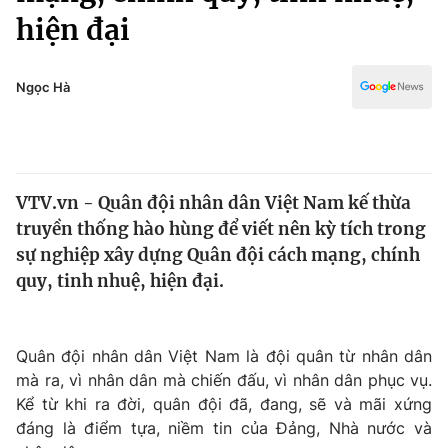
Chính trị
hiện đại
Truyền hình
Văn hóa - Giải trí
Xã hội
Y tế
Ngọc Hà
Đời sống
Pháp luật
Công nghệ
Giáo dục
Y tế
VTV.vn - Quân đội nhân dân Việt Nam kế thừa
truyền thống hào hùng để viết nên kỳ tích trong
Thế giới
sự nghiệp xây dựng Quân đội cách mạng, chính
Tin tức
quy, tinh nhuệ, hiện đại.
Kinh tế
Thế giới đó đây
Tài chính
Dữ liệu và đời sống
Quân đội nhân dân Việt Nam là đội quân từ nhân dân
Câu chuyện quốc tế
Thị trường
mà ra, vì nhân dân mà chiến đấu, vì nhân dân phục vụ.
Kể từ khi ra đời, quân đội đã, đang, sẽ và mãi xứng
Truyền hình
Góc doanh nghiệp
đáng là điểm tựa, niềm tin của Đảng, Nhà nước và