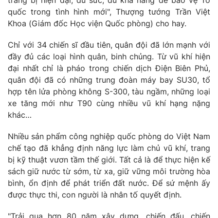
trang bị hiện đại, đủ sức, đủ khả năng để bảo vệ Tổ
quốc trong tình hình mới", Thượng tướng Trần Việt
Khoa (Giám đốc Học viện Quốc phòng) cho hay.
Chỉ với 34 chiến sĩ đầu tiên, quân đội đã lớn mạnh với
THỜI BÁO VTV
đầy đủ các loại hình quân, binh chủng. Từ vũ khí hiện
đại nhất chỉ là pháo trong chiến dịch Điện Biên Phủ,
quân đội đã có những trung đoàn máy bay SU30, tổ
hợp tên lửa phòng không S-300, tàu ngầm, những loại
Theo dõi báo trên
xe tăng mới như T90 cùng nhiều vũ khí hạng nặng
khác…
Cơ quan chủ quản:
Đài Truyền hình Việt Nam
Cơ quan báo chí:
Nhiều sản phẩm công nghiệp quốc phòng do Việt Nam
Thời báo VTV
chế tạo đã khẳng định năng lực làm chủ vũ khí, trang
Giấy phép hoạt động báo in và báo điện tử số 483/GP-BTTTT
cấp ngày 29/12/2023
bị kỹ thuật vươn tầm thế giới. Tất cả là để thực hiện kế
sách giữ nước từ sớm, từ xa, giữ vững môi trường hòa
Tổng Biên tập:
Vũ Thanh Thủy
bình, ổn định để phát triển đất nước. Để sứ mệnh ấy
Phó Tổng Biên tập:
Nguyễn Thị Mỹ Hạnh, Phạm Quốc Thắng,
được thực thi, con người là nhân tố quyết định.
Nguyễn Trọng Ninh
Tổng đài VTV:
024.38 355 931 - 024.38 355 932
"Trải qua hơn 80 năm xây dựng, chiến đấu, chiến