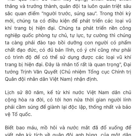
Ðiện thoại Thời báo VTV:
024.66 897 897
thắng và trưởng thành, quân đội ta luôn quán triệt sâu
Email:
toasoan@vtv.vn
sắc quan điểm "người trước, súng sau". Trong thời kỳ
Liên hệ quảng cáo:
mới, chúng ta có điều kiện để phát triển các loại vũ
024-7300.7108
khí trang bị hiện đại. Chúng ta phát triển nền công
nghiệp quốc phòng tự chủ, tự lực, tự cường thì chúng
ta càng phải đào tạo bồi dưỡng con người có phẩm
chất đạo đức, có đủ bản lĩnh, có ý chí cũng như phải
có trình độ để có thể sử dụng được các loại vũ khí
trang bị hiện đại. Đây là nhân tố rất là quan trọng", Đại
tướng Trịnh Văn Quyết (Chủ nhiệm Tổng cục Chính trị
Quân đội nhân dân Việt Nam) nhận định.
Lịch sử 80 năm, kể từ khi nước Việt Nam dân chủ
cộng hòa ra đời, có tới hơn nửa thời gian người lính
® Cấm sao chép dưới mọi hình thức nếu không có sự chấp
phải cầm súng để giành lại độc lập, thống nhất và bảo
thuận bằng văn bản. Ghi rõ nguồn VTV.vn khi phát hành lại
vệ Tổ quốc.
thông tin từ website này.
Biết bao máu, mồ hôi và nước mắt đã đổ xuống để
viết nên kỳ tích về quân đội anh hùng, của một dân