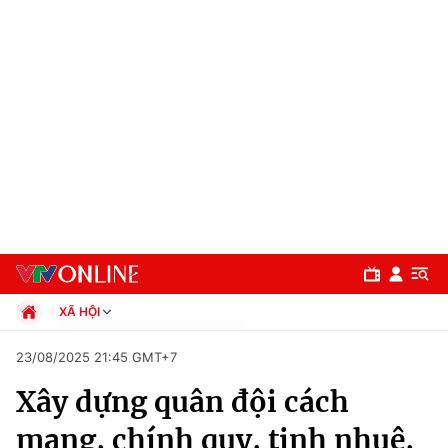
XÃ HỘI
Chính trị
23/08/2025 21:45 GMT+7
Xã hội
Xây dựng quân đội cách
Pháp luật
Chuyên mục
Kinh tế
mạng, chính quy, tinh nhuệ,
Thể thao