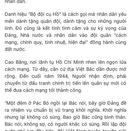
nhân dân.
Phim VTV
Giải trí
Hậu trường
Danh hiệu "Bộ đội cụ Hồ" là cách gọi mà nhân dân yêu
Điện ảnh
mến dành tặng quân đội, dành tặng cho những người
Đời sống
Nhân vật
lính. Đó cũng là kết tinh tình cảm và sự kỳ vọng của
Âm nhạc
Đảng, Nhà nước và nhân dân vào đội quân "cách
Du lịch
Khán giả
Giáo dục
Sao
mạng, chính quy, tinh nhuệ, hiện đại" đồng hành cùng
Làm đẹp
Giải sao mai
đất nước.
Tuyển sinh
Công nghệ
Chất lượng cuộc sống
Cao Bằng, nơi lãnh tụ Hồ Chí Minh nhen lên ngọn lửa
Học trực tuyến
cách mạng. Từ đây, căn cứ địa Việt Bắc dần được mở
Hitech Công nghệ tương lai
Giao lưu trực tuyến
rộng. Đến cuối năm 1944, Người nhận định, phải
Sản phẩm
chuyển từ đấu tranh chính trị tiến lên quân sự mới có
thể đưa cách mạng tới thành công.
Lịch phát sóng
Thị trường
"Một đêm ở Pác Bó ngồi lại Bác nói, bây giờ Đảng đề
Tư vấn
ra nhiệm vụ chuẩn bị vũ trang khởi nghĩa. Khởi nghĩa
Chuyên mục khác
nhưng lại không có súng. Bao giờ Bác cũng bình thản.
Emagazine
Podcast
Bác nói, không sợ, có người khắc có súng. Rồi lập đội