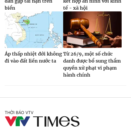
dân gặp tai nạn trên
kết hợp an ninh với kinh
biển
tế - xã hội
Áp thấp nhiệt đới không
Từ 26/9, một số chức
đi vào đất liền nước ta
danh được bổ sung thẩm
quyền xử phạt vi phạm
hành chính
THỜI BÁO VTV