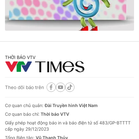
Giao lưu trực tuyến
Sản phẩm
Lịch phát sóng
Thị trường
Tư vấn
Chuyên mục khác
Emagazine
Podcast
THỜI BÁO VTV
Photo
Infographic
Theo dõi báo trên
Video
Shorts video
Cơ quan chủ quản:
Đài Truyền hình Việt Nam
VTV Money
VTV Thể thao
Cơ quan báo chí:
Thời báo VTV
Giấy phép hoạt động báo in và báo điện tử số 483/GP-BTTTT
VTV Sức khoẻ
Bất động sản
cấp ngày 29/12/2023
Tổng Biên tập:
Vũ Thanh Thủy