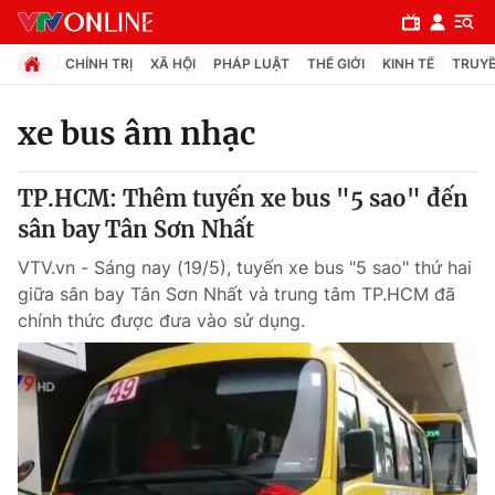
CHÍNH TRỊ
XÃ HỘI
PHÁP LUẬT
THẾ GIỚI
KINH TẾ
TRUYỀ
xe bus âm nhạc
Chuyên mục
TP.HCM: Thêm tuyến xe bus "5 sao" đến
Chính trị
sân bay Tân Sơn Nhất
VTV.vn - Sáng nay (19/5), tuyến xe bus "5 sao" thứ hai
Xã hội
giữa sân bay Tân Sơn Nhất và trung tâm TP.HCM đã
chính thức được đưa vào sử dụng.
Pháp luật
Y tế
Thế giới