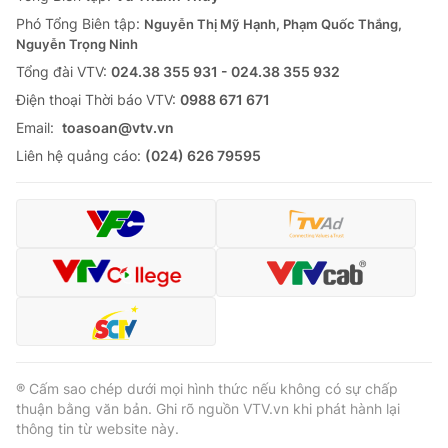
Thị trường 24h
Tấm lòng Việt
Phó Tổng Biên tập:
Nguyễn Thị Mỹ Hạnh, Phạm Quốc Thắng,
Nguyễn Trọng Ninh
VTV4
Vươn mình bằng AI
Tổng đài VTV:
024.38 355 931 - 024.38 355 932
Ðiện thoại Thời báo VTV:
0988 671 671
VTV9
VTV8
Email:
toasoan@vtv.vn
Liên hệ quảng cáo:
(024) 626 79595
Liên hệ tòa soạn
English
THỜI BÁO VTV
Theo dõi báo trên
® Cấm sao chép dưới mọi hình thức nếu không có sự chấp
thuận bằng văn bản. Ghi rõ nguồn VTV.vn khi phát hành lại
thông tin từ website này.
Cơ quan chủ quản:
Đài Truyền hình Việt Nam