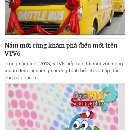
Tin tức
Kinh tế
Thế giới đó đây
Tài chính
Dữ liệu và đời sống
Câu chuyện quốc tế
Thị trường
Năm mới cùng khám phá điều mới trên
Truyền hình
Góc doanh nghiệp
VTV6
Phim VTV
Giải trí
Trong năm mới 2013, VTV6 tiếp tục đổi mới với mong
Hậu trường
muốn đem lại những chương trình bổ ích và hấp dẫn
Điện ảnh
cho các bạn trẻ.
Đời sống
Nhân vật
Âm nhạc
Du lịch
Khán giả
Giáo dục
Sao
Làm đẹp
Giải sao mai
Tuyển sinh
Công nghệ
Chất lượng cuộc sống
Học trực tuyến
Hitech Công nghệ tương lai