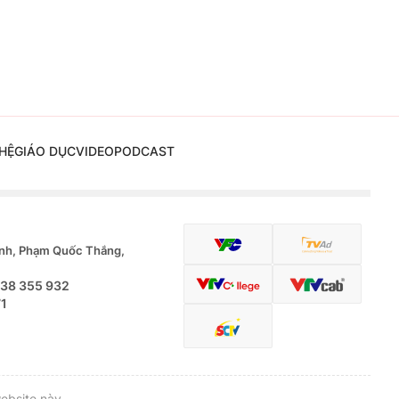
HỆ
GIÁO DỤC
VIDEO
PODCAST
nh, Phạm Quốc Thắng,
.38 355 932
71
ebsite này.