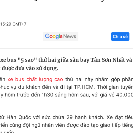
Góc ảnh
 15:29 GMT+7
Giáo dục
Công nghệ
Chia sẻ
Tuyển sinh
Hitech Công ng
Học trực tuyến
Sản phẩm
 xe bus "5 sao" thứ hai giữa sân bay Tân Sơn Nhất và
g
Thị trường
 được đưa vào sử dụng.
Tư vấn
yến
xe bus chất lượng cao
thứ hai này nhằm góp phầ
phục vụ du khách đến và đi tại TP.HCM. Thời gian tuyế
y hôm trước đến 1h30 sáng hôm sau, với giá vé 40.00
từ Hàn Quốc với sức chứa 29 hành khách. Xe đạt tiê
riển cùng đội ngũ nhân viên được đào tạo giao tiếp tiến
chuyến.