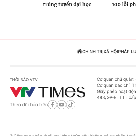
trúng tuyển đại học
100 lỗi p
CHÍNH TRỊ
XÃ HỘI
PHÁP L
Cơ quan chủ quản:
THỜI BÁO VTV
Cơ quan báo chí:
T
Giấy phép hoạt độn
483/GP-BTTTT cấp
Theo dõi báo trên
® Cấm sao chép dưới mọi hình thức nếu không có sự chấp thuận 