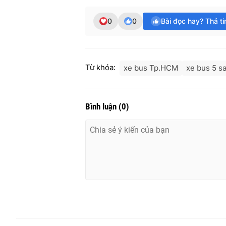
0
0
Bài đọc hay? Thả t
Từ khóa:
xe bus Tp.HCM
xe bus 5 s
Bình luận
(
0
)