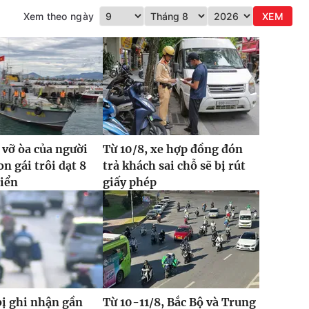
Xem theo ngày
XEM
 vỡ òa của người
Từ 10/8, xe hợp đồng đón
n gái trôi dạt 8
trả khách sai chỗ sẽ bị rút
biển
giấy phép
bị ghi nhận gần
Từ 10-11/8, Bắc Bộ và Trung