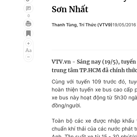
Sơn Nhất
0
Thanh Tùng, Trí Thức (VTV9)
19/05/2016
Giải trí
Đời sống
Điện ảnh
Du lịch
Âm nhạc
Làm đẹp
VTV.vn - Sáng nay (19/5), tuyến
Sao
Chất lượng cuộc sốn
trung tâm TP.HCM đã chính thức
Cùng với tuyến 109 trước đó, tu
hoàn thiện tuyến xe bus cao cấp 
xe bus này hoạt động từ 5h30 ngà
đồng/người.
Toàn bộ các xe được nhập khẩu 
chuẩn khí thải của các nước phát t
Anh. Tần suất xe từ 15 - 30 phút/