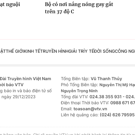
hạt nguội
Bộ có nơi nắng nóng gay gắt
trên 37 độ C
UẬT
THẾ GIỚI
KINH TẾ
TRUYỀN HÌNH
GIẢI TRÍ
Y TẾ
ĐỜI SỐNG
CÔNG NG
Đài Truyền hình Việt Nam
Tổng Biên tập:
Vũ Thanh Thủy
hời báo VTV
Phó Tổng Biên tập:
Nguyễn Thị Mỹ Hạ
g báo in và báo điện tử số
Nguyễn Trọng Ninh
 ngày 29/12/2023
Tổng đài VTV:
024.38 355 931 - 024
Ðiện thoại Thời báo VTV:
0988 671 6
Email:
toasoan@vtv.vn
Liên hệ quảng cáo:
(024) 626 79595
bằng văn bản. Ghi rõ nguồn VTV.vn khi phát hành lại thông tin từ w