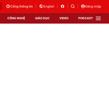
Cổng thông tin
English
Đăng nhập
CÔNG NGHỆ
GIÁO DỤC
VIDEO
PODCAST
VTV Money
VTV Thể thao
VTV Sức khoẻ
Bất động sản
Thị trường 24h
Tấm lòng Việt
Vươn mình bằng AI
VTV4
VTV8
VTV9
Lịch phát sóng
Giao lưu trực tuyến
Sự kiện