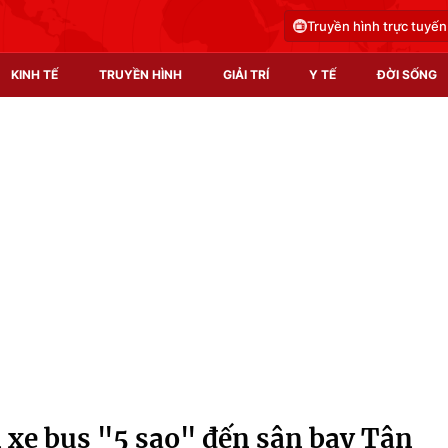
Truyền hình trực tuyến
KINH TẾ
TRUYỀN HÌNH
GIẢI TRÍ
Y TẾ
ĐỜI SỐNG
Pháp luật
Y tế
Truyền hình
Multimedia
Phim VTV
Video
Hậu trường
Shorts video
Nhân vật
Podcast
Khán giả
EMagazine
Giải sao mai
Photo
xe bus "5 sao" đến sân bay Tân
Infographic