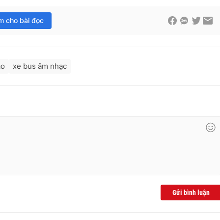
im cho bài đọc
ao
xe bus âm nhạc
Gửi bình luận