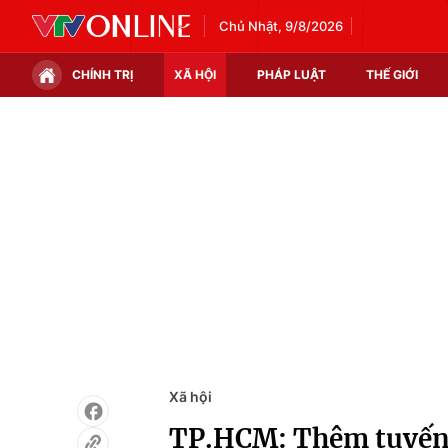
Chủ Nhật, 9/8/2026
CHÍNH TRỊ
XÃ HỘI
PHÁP LUẬT
THẾ GIỚI
Chính trị
Xã hội
Thế giới
Kinh tế
Tin tức
Tài chính
Thế giới đó đây
Thị trường
Câu chuyện quốc tế
Góc doanh nghiệp
Dữ liệu và đời sống
Xã hội
TP.HCM: Thêm tuyến 