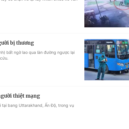
Góc ảnh
Giáo dục
Công nghệ
Tuyển sinh
Hitech Công ng
gười bị thương
Học trực tuyến
Sản phẩm
h) bất ngờ lao qua làn đường ngược lại
 cứu.
g
Thị trường
Tư vấn
 người thiệt mạng
i tại bang Uttarakhand, Ấn Độ, trong vụ