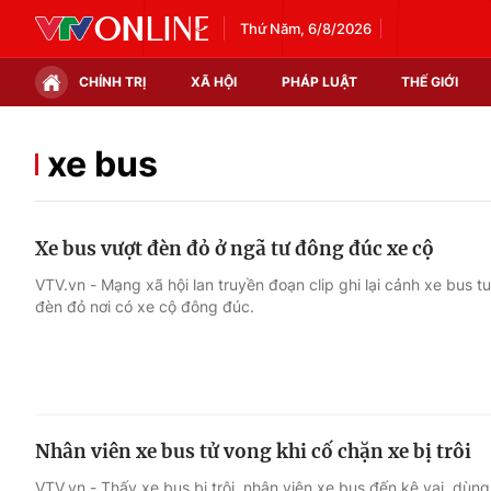
Thứ Năm, 6/8/2026
CHÍNH TRỊ
XÃ HỘI
PHÁP LUẬT
THẾ GIỚI
Chính trị
Xã hội
xe bus
Thế giới
Kinh tế
Xe bus vượt đèn đỏ ở ngã tư đông đúc xe cộ
Tin tức
Tài chính
VTV.vn - Mạng xã hội lan truyền đoạn clip ghi lại cảnh xe bus
đèn đỏ nơi có xe cộ đông đúc.
Thế giới đó đây
Thị trường
Câu chuyện quốc tế
Góc doanh nghiệp
Dữ liệu và đời sống
Nhân viên xe bus tử vong khi cố chặn xe bị trôi
VTV.vn - Thấy xe bus bị trôi, nhân viên xe bus đến kê vai, dùng