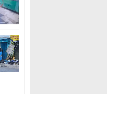
Liên hệ toà soạn
hệ tương lai