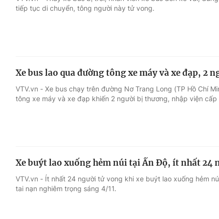
tiếp tục di chuyển, tông người này tử vong.
Giải trí
Đời sống
Điện ảnh
Du lịch
Xe bus lao qua đường tông xe máy và xe đạp, 2 n
Âm nhạc
Làm đẹp
VTV.vn - Xe bus chạy trên đường Nơ Trang Long (TP Hồ Chí Min
tông xe máy và xe đạp khiến 2 người bị thương, nhập viện cấp
Sao
Chất lượng cuộc sốn
Xe buýt lao xuống hẻm núi tại Ấn Độ, ít nhất 24
VTV.vn - Ít nhất 24 người tử vong khi xe buýt lao xuống hẻm nú
tai nạn nghiêm trọng sáng 4/11.