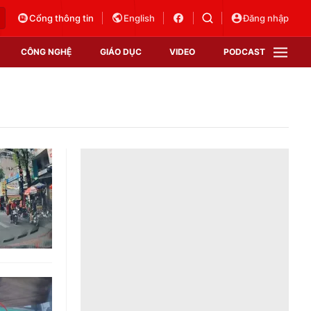
Cổng thông tin
English
Đăng nhập
CÔNG NGHỆ
GIÁO DỤC
VIDEO
PODCAST
VTV Money
VTV Thể thao
VTV Sức khoẻ
Bất động sản
Thị trường 24h
Tấm lòng Việt
Vươn mình bằng AI
VTV4
VTV8
VTV9
Lịch phát sóng
Giao lưu trực tuyến
Sự kiện