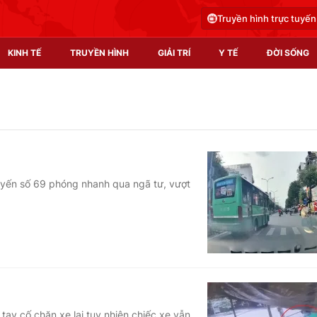
Truyền hình trực tuyến
KINH TẾ
TRUYỀN HÌNH
GIẢI TRÍ
Y TẾ
ĐỜI SỐNG
Pháp luật
Y tế
Truyền hình
Multimedia
Phim VTV
Video
 tuyến số 69 phóng nhanh qua ngã tư, vượt
Hậu trường
Shorts video
Nhân vật
Podcast
Khán giả
EMagazine
Giải sao mai
Photo
Infographic
 tay cố chặn xe lại tuy nhiên chiếc xe vẫn