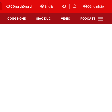
Cổng thông tin
English
Đăng nhập
CÔNG NGHỆ
GIÁO DỤC
VIDEO
PODCAST
VTV Money
VTV Thể thao
VTV Sức khoẻ
Bất động sản
Thị trường 24h
Tấm lòng Việt
Vươn mình bằng AI
VTV4
VTV8
VTV9
Lịch phát sóng
Giao lưu trực tuyến
Sự kiện