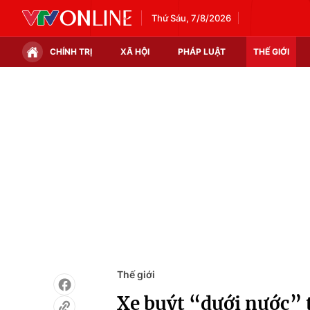
Thứ Sáu, 7/8/2026
CHÍNH TRỊ
XÃ HỘI
PHÁP LUẬT
THẾ GIỚI
Chính trị
Xã hội
Thế giới
Kinh tế
Tin tức
Tài chính
Thế giới đó đây
Thị trường
Câu chuyện quốc tế
Góc doanh nghiệp
Dữ liệu và đời sống
Thế giới
Xe buýt “dưới nước” 