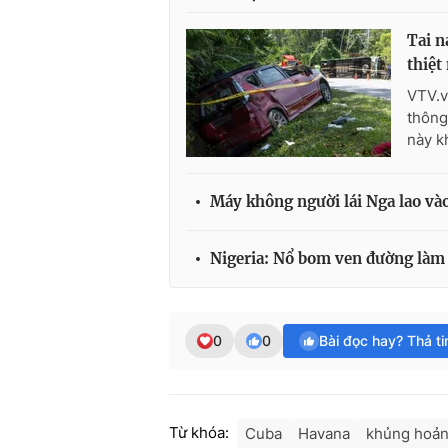
Tai n
thiệt
VTV.v
thông
này kh
Máy không người lái Nga lao và
Nigeria: Nổ bom ven đường làm
0
0
Bài đọc hay? Thả t
Từ khóa:
Cuba
Havana
khủng hoản