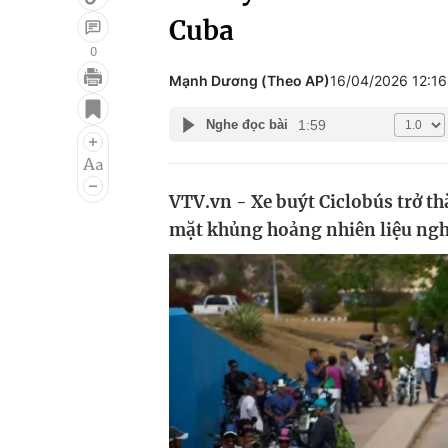
Cuba
0
Mạnh Dương (Theo AP)
16/04/2026 12:1
Giải trí
Đời sống
1:59
Nghe đọc bài
Điện ảnh
Du lịch
Âm nhạc
Làm đẹp
VTV.vn - Xe buýt Ciclobús trở th
Sao
Chất lượng cuộc sốn
mặt khủng hoảng nhiên liệu ngh