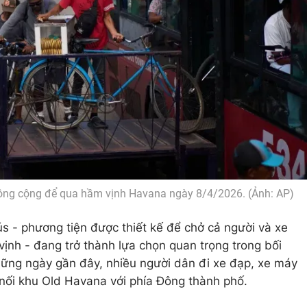
công cộng để qua hầm vịnh Havana ngày 8/4/2026. (Ảnh: AP)
s - phương tiện được thiết kế để chở cả người và xe
nh - đang trở thành lựa chọn quan trọng trong bối
hững ngày gần đây, nhiều người dân đi xe đạp, xe máy
 nối khu Old Havana với phía Đông thành phố.