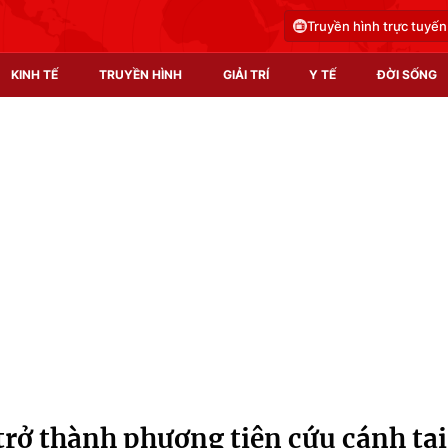
Truyền hình trực tuyến
KINH TẾ
TRUYỀN HÌNH
GIẢI TRÍ
Y TẾ
ĐỜI SỐNG
Pháp luật
Y tế
Truyền hình
Multimedia
Phim VTV
Video
Hậu trường
Shorts video
Nhân vật
Podcast
Khán giả
EMagazine
Giải sao mai
Photo
trở thành phương tiện cứu cánh tại
Infographic