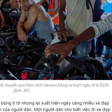
 di chuyển qua hầm vịnh Havana bằng xe buýt ngày 8/4/2026.
(Ảnh: AP)
bóng ô tô nhưng lại xuất hiện ngày càng nhiều xe đạp
h của người dân. Một người dân cho biết việc đi xe đạp