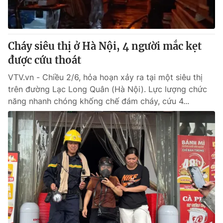
® Cấm sao chép dưới mọi hình thức nếu không có sự chấp
thuận bằng văn bản. Ghi rõ nguồn VTV.vn khi phát hành lại
Cháy siêu thị ở Hà Nội, 4 người mắc kẹt
thông tin từ website này.
được cứu thoát
VTV.vn - Chiều 2/6, hỏa hoạn xảy ra tại một siêu thị
trên đường Lạc Long Quân (Hà Nội). Lực lượng chức
năng nhanh chóng khống chế đám cháy, cứu 4...