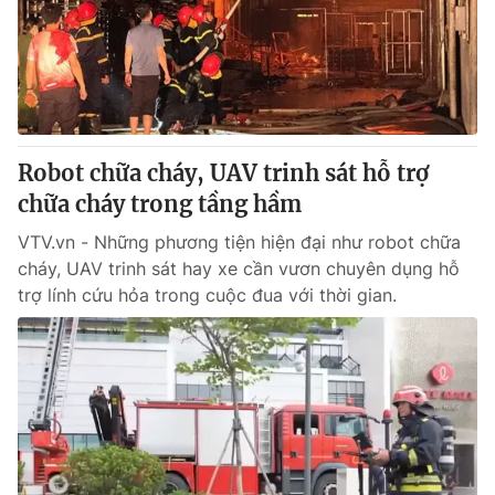
Tin tức
Kinh tế
Thế giới đó đây
Tài chính
Dữ liệu và đời sống
Câu chuyện quốc tế
Thị trường
Robot chữa cháy, UAV trinh sát hỗ trợ
Truyền hình
Góc doanh nghiệp
chữa cháy trong tầng hầm
Phim VTV
Giải trí
VTV.vn - Những phương tiện hiện đại như robot chữa
Hậu trường
cháy, UAV trinh sát hay xe cần vươn chuyên dụng hỗ
Điện ảnh
trợ lính cứu hỏa trong cuộc đua với thời gian.
Đời sống
Nhân vật
Âm nhạc
Du lịch
Khán giả
Giáo dục
Sao
Làm đẹp
Giải sao mai
Tuyển sinh
Công nghệ
Chất lượng cuộc sống
Học trực tuyến
Hitech Công nghệ tương lai