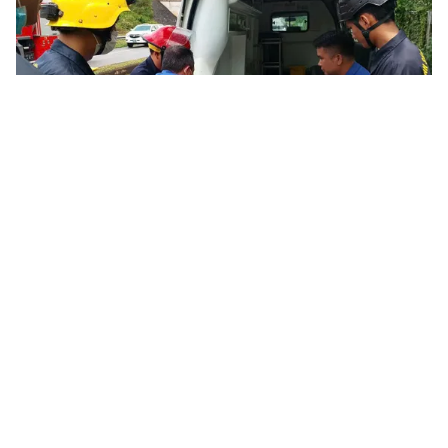
Tin mới
Video
Live
Emagazine
Trang chủ
Nhanh chóng dập tắt đám cháy nhà 5
tầng trên phố Chùa Bộc
VTV.vn - Khoảng gần 17h ngày 4/3, một vụ cháy xảy
ra tại nhà dân số 6, ngõ 59 phố Chùa Bộc (phường
Kim Liên, Hà Nội).