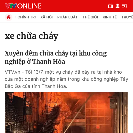
CHÍNH TRỊ
XÃ HỘI
PHÁP LUẬT
THẾ GIỚI
KINH TẾ
TRUYỀ
xe chữa cháy
Chuyên mục
Xuyên đêm chữa cháy tại khu công
Chính trị
nghiệp ở Thanh Hóa
VTV.vn - Tối 13/7, một vụ cháy đã xảy ra tại nhà kho
Xã hội
của một doanh nghiệp nằm trong khu công nghiệp Tây
Bắc Ga của tỉnh Thanh Hóa.
Pháp luật
Y tế
Thế giới