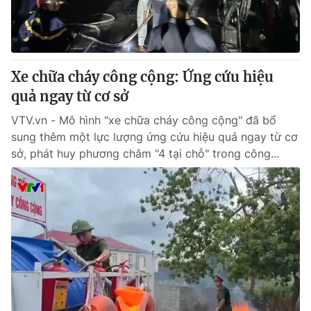
Thị trường 24h
Tấm lòng Việt
VTV4
Vươn mình bằng AI
Xe chữa cháy công cộng: Ứng cứu hiệu
VTV9
VTV8
quả ngay từ cơ sở
VTV.vn - Mô hình "xe chữa cháy công cộng" đã bổ
Liên hệ tòa soạn
English
sung thêm một lực lượng ứng cứu hiệu quả ngay từ cơ
sở, phát huy phương châm "4 tại chỗ" trong công...
THỜI BÁO VTV
Theo dõi báo trên
Cơ quan chủ quản:
Đài Truyền hình Việt Nam
Cơ quan báo chí:
Thời báo VTV