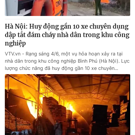
Giấy phép hoạt động báo in và báo điện tử số 483/GP-BTTTT
cấp ngày 29/12/2023
Tổng Biên tập:
Vũ Thanh Thủy
Hà Nội: Huy động gần 10 xe chuyên dụng
Phó Tổng Biên tập:
Nguyễn Thị Mỹ Hạnh, Phạm Quốc Thắng,
dập tắt đám cháy nhà dân trong khu công
Nguyễn Trọng Ninh
Tổng đài VTV:
nghiệp
024.38 355 931 - 024.38 355 932
Ðiện thoại Thời báo VTV:
024.66 897 897
VTV.vn - Rạng sáng 4/6, một vụ hỏa hoạn xảy ra tại
Email:
toasoan@vtv.vn
nhà dân trong khu công nghiệp Bình Phú (Hà Nội). Lực
Liên hệ quảng cáo:
024-7300.7108
lượng chức năng đã huy động gần 10 xe chuyên...