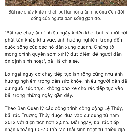
Bãi rác cháy khiến khói, bụi lan rộng ảnh hưởng đến đời
sống của người dân sống gần đó.
THỜI BÁO VTV
"Bãi rác cháy âm ỉ nhiều ngày khiến khói bụi và mùi hôi
phát tán khắp khu vực, ảnh hưởng nghiêm trọng đến
Theo dõi báo trên
cuộc sống của các hộ dân xung quanh. Chúng tôi
mong chính quyền sớm xử lý dứt điểm để người dân
ổn định sinh hoạt", bà Hà chia sẻ.
Cơ quan chủ quản:
Đài Truyền hình Việt Nam
Cơ quan báo chí:
Thời báo VTV
Lo ngại nguy cơ cháy tiếp tục lan rộng cũng như ảnh
Giấy phép hoạt động báo in và báo điện tử số 483/GP-BTTTT
hưởng nghiêm trọng đến sức khỏe, nhiều người dân đã
cấp ngày 29/12/2023
cử người túc trực, không cho xe chở rác tiếp tục vào
Tổng Biên tập:
Vũ Thanh Thủy
bãi trong những ngày gần đây.
Phó Tổng Biên tập:
Nguyễn Thị Mỹ Hạnh, Phạm Quốc Thắng,
Theo Ban Quản lý các công trình công cộng Lệ Thủy,
Nguyễn Trọng Ninh
bãi rác Trường Thủy được đưa vào sử dụng từ năm
Tổng đài VTV:
024.38 355 931 - 024.38 355 932
2012 với diện tích hơn 2,5ha. Mỗi ngày, bãi rác tiếp
Ðiện thoại Thời báo VTV:
024.66 897 897
nhận khoảng 60-70 tấn rác thải sinh hoạt từ nhiều địa