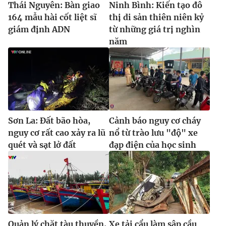
Thái Nguyên: Bàn giao
Ninh Bình: Kiến tạo đô
164 mẫu hài cốt liệt sĩ
thị di sản thiên niên kỷ
giám định ADN
từ những giá trị nghìn
năm
Sơn La: Đất bão hòa,
Cảnh báo nguy cơ cháy
nguy cơ rất cao xảy ra lũ
nổ từ trào lưu "độ" xe
quét và sạt lở đất
đạp điện của học sinh
Quản lý chặt tàu thuyền,
Xe tải cẩu làm sập cầu