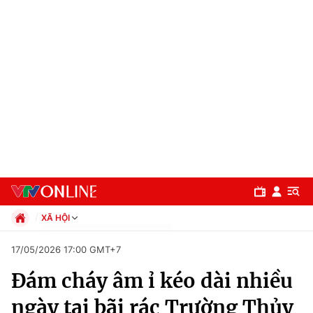
XÃ HỘI
Chính trị
17/05/2026 17:00 GMT+7
Xã hội
Đám cháy âm ỉ kéo dài nhiều
Pháp luật
Chuyên mục
Kinh tế
ngày tại bãi rác Trường Thủy
Thể thao