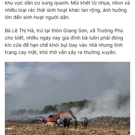
khu vực dân cư xung quanh. Mùi khét từ nhựa, nilon và
Photo
Infographic
nhiều loại rác thải sinh hoạt khác lan rộng, ảnh hưởng
lớn đến sinh hoạt người dân.
Video
Shorts video
Bà Lê Thị Hà, trú tại thôn Giang Sơn, xã Trường Phú
cho biết, nhiều ngày nay gia đình bà luôn phải đóng
VTV Money
VTV Thể thao
kín cửa để hạn chế khói bụi bay vào nhà nhưng tình
trạng cay mắt, khó thở vẫn xảy ra thường xuyên.
VTV Sức khoẻ
Bất động sản
Thị trường 24h
Tấm lòng Việt
VTV4
Vươn mình bằng AI
VTV9
VTV8
Liên hệ tòa soạn
English