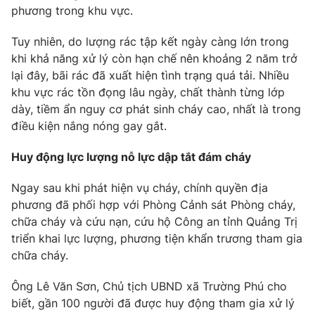
Email:
toasoan@vtv.vn
phương trong khu vực.
Liên hệ quảng cáo:
024-7300.7108
Tuy nhiên, do lượng rác tập kết ngày càng lớn trong
khi khả năng xử lý còn hạn chế nên khoảng 2 năm trở
lại đây, bãi rác đã xuất hiện tình trạng quá tải. Nhiều
khu vực rác tồn đọng lâu ngày, chất thành từng lớp
dày, tiềm ẩn nguy cơ phát sinh cháy cao, nhất là trong
điều kiện nắng nóng gay gắt.
Huy động lực lượng nỗ lực dập tắt đám cháy
Ngay sau khi phát hiện vụ cháy, chính quyền địa
phương đã phối hợp với Phòng Cảnh sát Phòng cháy,
® Cấm sao chép dưới mọi hình thức nếu không có sự chấp
chữa cháy và cứu nạn, cứu hộ Công an tỉnh Quảng Trị
thuận bằng văn bản. Ghi rõ nguồn VTV.vn khi phát hành lại
triển khai lực lượng, phương tiện khẩn trương tham gia
thông tin từ website này.
chữa cháy.
Ông Lê Văn Sơn, Chủ tịch UBND xã Trường Phú cho
biết, gần 100 người đã được huy động tham gia xử lý