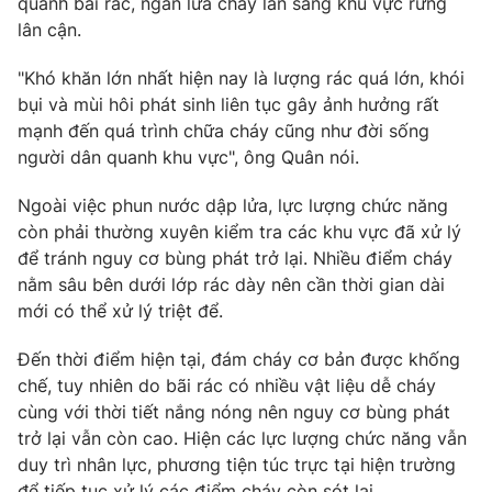
quanh bãi rác, ngăn lửa cháy lan sang khu vực rừng
lân cận.
"Khó khăn lớn nhất hiện nay là lượng rác quá lớn, khói
bụi và mùi hôi phát sinh liên tục gây ảnh hưởng rất
mạnh đến quá trình chữa cháy cũng như đời sống
người dân quanh khu vực", ông Quân nói.
Ngoài việc phun nước dập lửa, lực lượng chức năng
còn phải thường xuyên kiểm tra các khu vực đã xử lý
để tránh nguy cơ bùng phát trở lại. Nhiều điểm cháy
nằm sâu bên dưới lớp rác dày nên cần thời gian dài
mới có thể xử lý triệt để.
Đến thời điểm hiện tại, đám cháy cơ bản được khống
chế, tuy nhiên do bãi rác có nhiều vật liệu dễ cháy
cùng với thời tiết nắng nóng nên nguy cơ bùng phát
trở lại vẫn còn cao. Hiện các lực lượng chức năng vẫn
duy trì nhân lực, phương tiện túc trực tại hiện trường
để tiếp tục xử lý các điểm cháy còn sót lại.