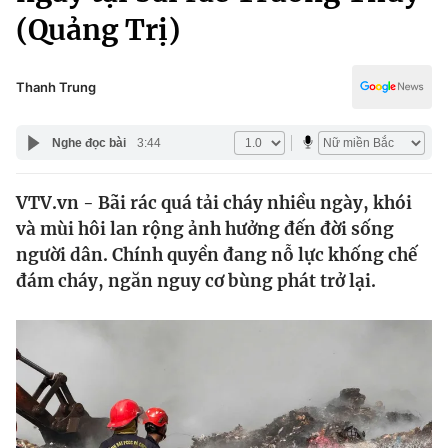
Chính trị
(Quảng Trị)
Truyền hình
Văn hóa - Giải trí
Xã hội
Y tế
Thanh Trung
Đời sống
Pháp luật
Công nghệ
Nghe đọc bài
3:44
Giáo dục
Y tế
VTV.vn - Bãi rác quá tải cháy nhiều ngày, khói
và mùi hôi lan rộng ảnh hưởng đến đời sống
Thế giới
người dân. Chính quyền đang nỗ lực khống chế
Tin tức
đám cháy, ngăn nguy cơ bùng phát trở lại.
Kinh tế
Thế giới đó đây
Tài chính
Dữ liệu và đời sống
Câu chuyện quốc tế
Thị trường
Truyền hình
Góc doanh nghiệp