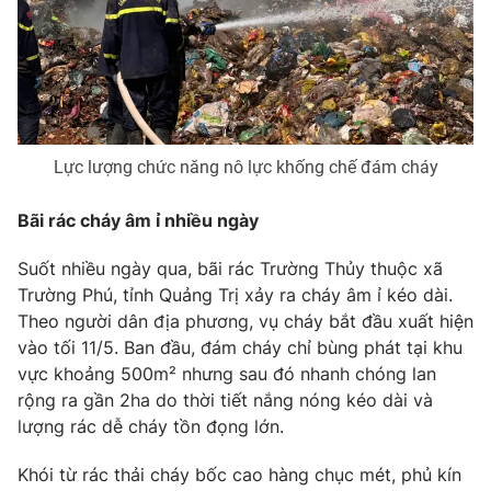
Phim VTV
Giải trí
Hậu trường
Điện ảnh
Đời sống
Nhân vật
Âm nhạc
Du lịch
Khán giả
Giáo dục
Sao
Lực lượng chức năng nô lực khống chế đám cháy
Làm đẹp
Giải sao mai
Tuyển sinh
Công nghệ
Bãi rác cháy âm ỉ nhiều ngày
Chất lượng cuộc sống
Học trực tuyến
Hitech Công nghệ tương lai
Suốt nhiều ngày qua, bãi rác Trường Thủy thuộc xã
Giao lưu trực tuyến
Trường Phú, tỉnh Quảng Trị xảy ra cháy âm ỉ kéo dài.
Sản phẩm
Theo người dân địa phương, vụ cháy bắt đầu xuất hiện
Lịch phát sóng
vào tối 11/5. Ban đầu, đám cháy chỉ bùng phát tại khu
Thị trường
vực khoảng 500m² nhưng sau đó nhanh chóng lan
Tư vấn
rộng ra gần 2ha do thời tiết nắng nóng kéo dài và
Chuyên mục khác
lượng rác dễ cháy tồn đọng lớn.
Emagazine
Podcast
Khói từ rác thải cháy bốc cao hàng chục mét, phủ kín