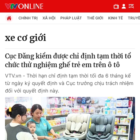
CHÍNH TRỊ
XÃ HỘI
PHÁP LUẬT
THẾ GIỚI
KINH TẾ
TRUYỀ
xe cơ giới
Chuyên mục
Cục Đăng kiểm được chỉ định tạm thời tổ
Chính trị
chức thử nghiệm ghế trẻ em trên ô tô
VTV.vn - Thời hạn chỉ định tạm thời tối đa 6 tháng kể
Xã hội
từ ngày ký quyết định và Cục trưởng chịu trách nhiệm
đối với quyết định này.
Pháp luật
Y tế
Thế giới