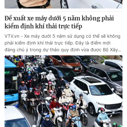
® Cấm sao chép dưới mọi hình thức nếu không có sự chấp
Đề xuất xe máy dưới 5 năm không phải
thuận bằng văn bản. Ghi rõ nguồn VTV.vn khi phát hành lại
kiểm định khí thải trực tiếp
thông tin từ website này.
VTV.vn - Xe máy dưới 5 năm sử dụng có thể sẽ không
phải kiểm định khí thải trực tiếp. Đây là điểm mới
đáng chú ý trong dự thảo quy định vừa được Bộ Xây...