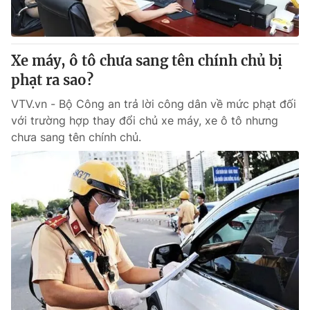
Giấy phép hoạt động báo in và báo điện tử số 483/GP-BTTTT
cấp ngày 29/12/2023
Tổng Biên tập:
Vũ Thanh Thủy
Xe máy, ô tô chưa sang tên chính chủ bị
Phó Tổng Biên tập:
Nguyễn Thị Mỹ Hạnh, Phạm Quốc Thắng,
phạt ra sao?
Nguyễn Trọng Ninh
Tổng đài VTV:
024.38 355 931 - 024.38 355 932
VTV.vn - Bộ Công an trả lời công dân về mức phạt đối
Ðiện thoại Thời báo VTV:
024.66 897 897
với trường hợp thay đổi chủ xe máy, xe ô tô nhưng
Email:
toasoan@vtv.vn
chưa sang tên chính chủ.
Liên hệ quảng cáo:
024-7300.7108