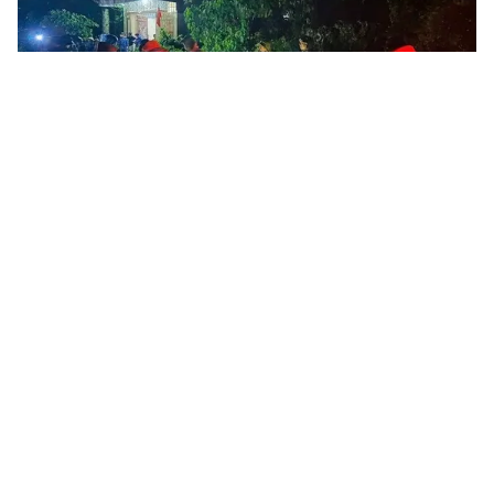
Tin mới
Video
Live
Emagazine
Trang chủ
Phú Thọ: Cầu Phong Châu mới chuẩn bị
hợp long sau gần 300 ngày thi công thần
tốc
VTV.vn - Chưa đầy 300 ngày thi công, cầu Phong
Châu mới sắp hợp long, biểu tượng thần tốc và khát
vọng hồi sinh sau sự cố sập cầu năm 2024.