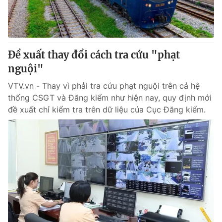
Thị trường 24h
Tấm lòng Việt
VTV4
Vươn mình bằng AI
Đề xuất thay đổi cách tra cứu "phạt
VTV9
VTV8
nguội"
VTV.vn - Thay vì phải tra cứu phạt nguội trên cả hệ
Liên hệ tòa soạn
English
thống CSGT và Đăng kiểm như hiện nay, quy định mới
đề xuất chỉ kiểm tra trên dữ liệu của Cục Đăng kiểm.
THỜI BÁO VTV
Theo dõi báo trên
Cơ quan chủ quản:
Đài Truyền hình Việt Nam
Cơ quan báo chí:
Thời báo VTV