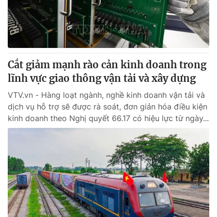
Giao lưu trực tuyến
Sản phẩm
Lịch phát sóng
Thị trường
Tư vấn
Cắt giảm mạnh rào cản kinh doanh trong
Chuyên mục khác
lĩnh vực giao thông vận tải và xây dựng
Emagazine
Podcast
VTV.vn - Hàng loạt ngành, nghề kinh doanh vận tải và
dịch vụ hỗ trợ sẽ được rà soát, đơn giản hóa điều kiện
Photo
Infographic
kinh doanh theo Nghị quyết 66.17 có hiệu lực từ ngày...
Video
Shorts video
VTV Money
VTV Thể thao
VTV Sức khoẻ
Bất động sản