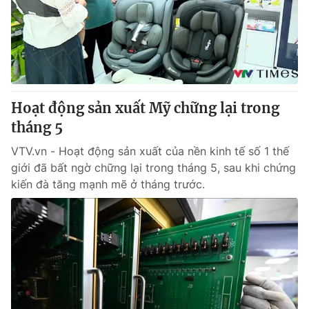
Tin tức
Kinh tế
Thế giới đó đây
Tài chính
Dữ liệu và đời sống
Câu chuyện quốc tế
Thị trường
Hoạt động sản xuất Mỹ chững lại trong
Truyền hình
Góc doanh nghiệp
tháng 5
Phim VTV
Giải trí
VTV.vn - Hoạt động sản xuất của nền kinh tế số 1 thế
Hậu trường
giới đã bất ngờ chững lại trong tháng 5, sau khi chứng
Điện ảnh
kiến đà tăng mạnh mẽ ở tháng trước.
Đời sống
Nhân vật
Âm nhạc
Du lịch
Khán giả
Giáo dục
Sao
Làm đẹp
Giải sao mai
Tuyển sinh
Công nghệ
Chất lượng cuộc sống
Học trực tuyến
Hitech Công nghệ tương lai