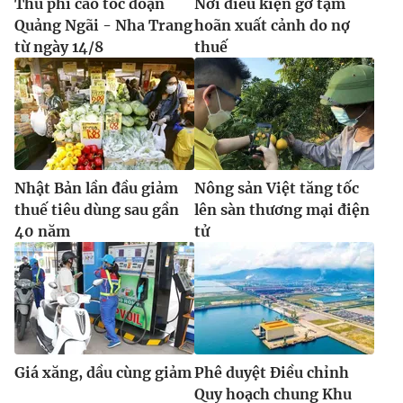
Thu phí cao tốc đoạn
Nới điều kiện gỡ tạm
Quảng Ngãi - Nha Trang
hoãn xuất cảnh do nợ
từ ngày 14/8
thuế
Nhật Bản lần đầu giảm
Nông sản Việt tăng tốc
thuế tiêu dùng sau gần
lên sàn thương mại điện
40 năm
tử
Giá xăng, dầu cùng giảm
Phê duyệt Điều chỉnh
Quy hoạch chung Khu