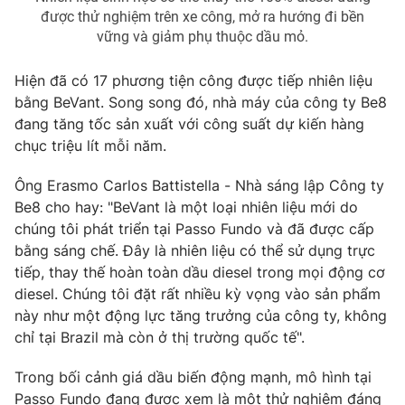
được thử nghiệm trên xe công, mở ra hướng đi bền
Photo
Infographic
vững và giảm phụ thuộc dầu mỏ.
Hiện đã có 17 phương tiện công được tiếp nhiên liệu
Video
Shorts video
bằng BeVant. Song song đó, nhà máy của công ty Be8
đang tăng tốc sản xuất với công suất dự kiến hàng
VTV Money
VTV Thể thao
chục triệu lít mỗi năm.
Ông Erasmo Carlos Battistella - Nhà sáng lập Công ty
VTV Sức khoẻ
Bất động sản
Be8 cho hay: "BeVant là một loại nhiên liệu mới do
chúng tôi phát triển tại Passo Fundo và đã được cấp
Thị trường 24h
Tấm lòng Việt
bằng sáng chế. Đây là nhiên liệu có thể sử dụng trực
tiếp, thay thế hoàn toàn dầu diesel trong mọi động cơ
VTV4
Vươn mình bằng AI
diesel. Chúng tôi đặt rất nhiều kỳ vọng vào sản phẩm
này như một động lực tăng trưởng của công ty, không
chỉ tại Brazil mà còn ở thị trường quốc tế".
VTV9
VTV8
Trong bối cảnh giá dầu biến động mạnh, mô hình tại
Liên hệ tòa soạn
English
Passo Fundo đang được xem là một thử nghiệm đáng