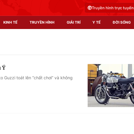
Truyền hình trực tuyến
KINH TẾ
TRUYỀN HÌNH
GIẢI TRÍ
Y TẾ
ĐỜI SỐNG
Pháp luật
Y tế
Truyền hình
Multimedia
u Ý
Phim VTV
Video
 Guzzi toát lên “chất chơi” và không
Hậu trường
Shorts video
Nhân vật
Podcast
Khán giả
EMagazine
Giải sao mai
Photo
Infographic