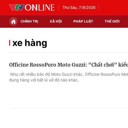
Thứ Sáu, 7/8/2026
CHÍNH TRỊ
XÃ HỘI
PHÁP LUẬT
THẾ GIỚI
Chính trị
Xã hội
xe hàng
Thế giới
Kinh tế
Officine RossoPuro Moto Guzzi: "Chất chơi" kiể
Tin tức
Tài chính
Như rất nhiều bản độ Moto Guzzi khác, Officine RossoPuro Moto
đụng hàng với bất kì xế độ nào khác.
Thế giới đó đây
Thị trường
Câu chuyện quốc tế
Góc doanh nghiệp
Dữ liệu và đời sống