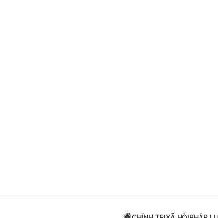
Giải trí
Đời sống
Điện ảnh
Du lịch
Âm nhạc
Làm đẹp
Sao
Chất lượng cuộc sốn
CHÍNH TRỊ
XÃ HỘI
PHÁP L