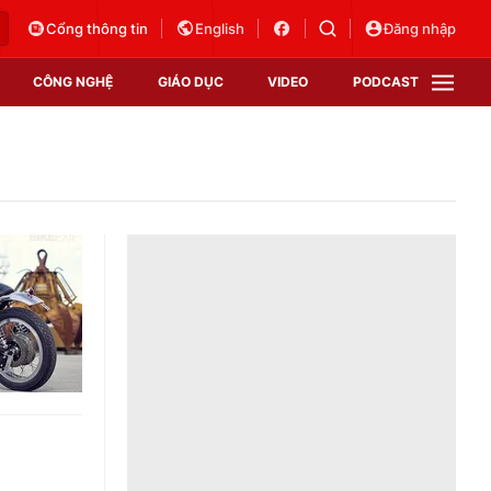
Cổng thông tin
English
Đăng nhập
CÔNG NGHỆ
GIÁO DỤC
VIDEO
PODCAST
VTV Money
VTV Thể thao
VTV Sức khoẻ
Bất động sản
Thị trường 24h
Tấm lòng Việt
Vươn mình bằng AI
VTV4
VTV8
VTV9
Lịch phát sóng
Giao lưu trực tuyến
Sự kiện