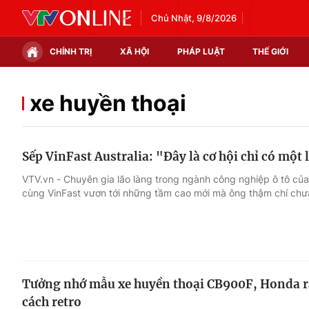
Chủ Nhật, 9/8/2026
CHÍNH TRỊ
XÃ HỘI
PHÁP LUẬT
THẾ GIỚI
Chính trị
Xã hội
xe huyền thoại
Thế giới
Kinh tế
Sếp VinFast Australia: "Đây là cơ hội chỉ có một 
Tin tức
Tài chính
VTV.vn - Chuyên gia lão làng trong ngành công nghiệp ô tô của 
cùng VinFast vươn tới những tầm cao mới mà ông thậm chí chư
Thế giới đó đây
Thị trường
Câu chuyện quốc tế
Góc doanh nghiệp
Dữ liệu và đời sống
Tưởng nhớ mẫu xe huyền thoại CB900F, Honda r
cách retro