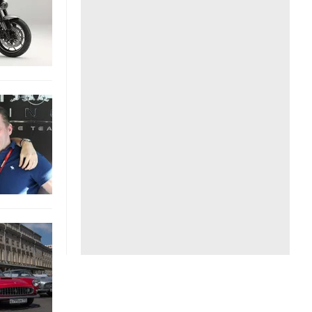
Liên hệ toà soạn
hệ tương lai