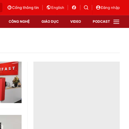
Cổng thông tin
English
Đăng nhập
CÔNG NGHỆ
GIÁO DỤC
VIDEO
PODCAST
VTV Money
VTV Thể thao
VTV Sức khoẻ
Bất động sản
Thị trường 24h
Tấm lòng Việt
Vươn mình bằng AI
VTV4
VTV8
VTV9
Lịch phát sóng
Giao lưu trực tuyến
Sự kiện