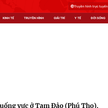
Truyền hình trực tuyến
KINH TẾ
TRUYỀN HÌNH
GIẢI TRÍ
Y TẾ
ĐỜI SỐNG
Pháp luật
Y tế
Truyền hình
Multimedia
Phim VTV
Video
Hậu trường
Shorts video
Nhân vật
Podcast
Khán giả
EMagazine
Giải sao mai
Photo
xuống vực ở Tam Đảo (Phú Thọ),
Infographic