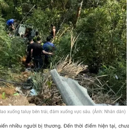
lao xuống taluy bên trái, đâm xuống vực sâu. (Ảnh: Nhân dân)
iến nhiều người bị thương. Đến thời điểm hiện tại, chư