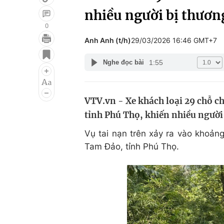
nhiều người bị thươn
0
Anh Anh (t/h)
29/03/2026 16:46 GMT+7
Giải trí
Đời sống
1:55
Nghe đọc bài
Điện ảnh
Du lịch
Âm nhạc
Làm đẹp
VTV.vn - Xe khách loại 29 chỗ ch
Sao
Chất lượng cuộc sốn
tỉnh Phú Thọ, khiến nhiều người
Vụ tai nạn trên xảy ra vào khoản
Tam Đảo, tỉnh Phú Thọ.