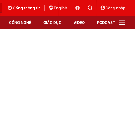
Cổng thông tin
English
Đăng nhập
CÔNG NGHỆ
GIÁO DỤC
VIDEO
PODCAST
VTV Money
VTV Thể thao
VTV Sức khoẻ
Bất động sản
Thị trường 24h
Tấm lòng Việt
Vươn mình bằng AI
VTV4
VTV8
VTV9
Lịch phát sóng
Giao lưu trực tuyến
Sự kiện