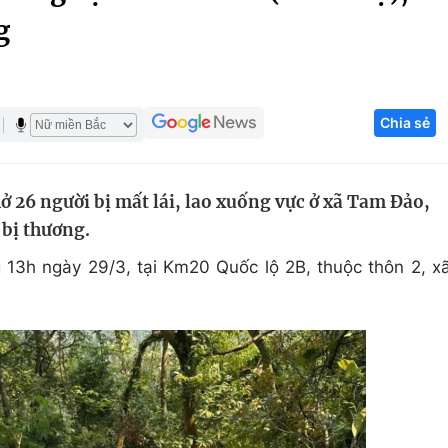
g
Góc ảnh
Giáo dục
Công nghệ
Chia sẻ
Tuyển sinh
Hitech Công ng
Học trực tuyến
Sản phẩm
ở 26 người bị mất lái, lao xuống vực ở xã Tam Đảo,
g
Thị trường
 bị thương.
Tư vấn
g 13h ngày 29/3, tại Km20 Quốc lộ 2B, thuộc thôn 2, x