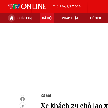
Thứ Bảy, 8/8/2026
CHÍNH TRỊ
XÃ HỘI
PHÁP LUẬT
THẾ GIỚI
Chính trị
Xã hội
Thế giới
Kinh tế
Tin tức
Tài chính
Thế giới đó đây
Thị trường
Câu chuyện quốc tế
Góc doanh nghiệp
Dữ liệu và đời sống
Xã hội
Xe khách 29 chỗ lao 