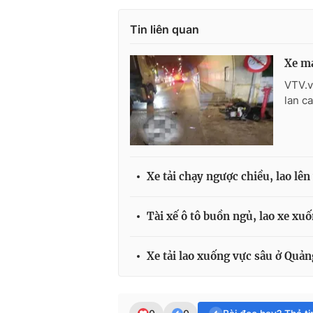
Tin liên quan
Xe má
VTV.v
lan c
Xe tải chạy ngược chiều, lao lên
Tài xế ô tô buồn ngủ, lao xe xu
Xe tải lao xuống vực sâu ở Quả