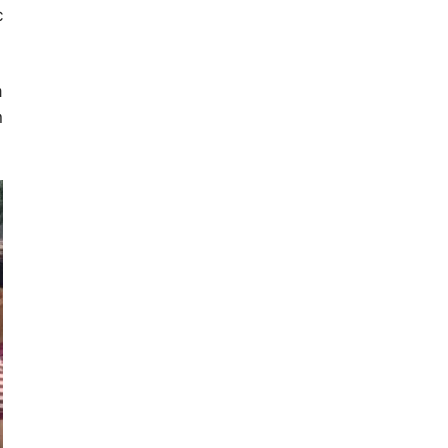
c
à
n