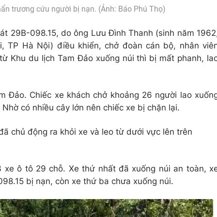
ẩn trương cứu người bị nạn. (Ảnh: Báo Phú Thọ)
oát 29B-098.15, do ông Lưu Đình Thanh (sinh năm 1962
i, TP Hà Nội) điều khiển, chở đoàn cán bộ, nhân viê
từ Khu du lịch Tam Đảo xuống núi thì bị mất phanh, la
am Đảo. Chiếc xe khách chở khoảng 26 người lao xuốn
 Nhờ có nhiều cây lớn nên chiếc xe bị chặn lại.
đã chủ động ra khỏi xe và leo từ dưới vực lên trên
 xe ô tô 29 chỗ. Xe thứ nhất đã xuống núi an toàn, x
98.15 bị nạn, còn xe thứ ba chưa xuống núi.