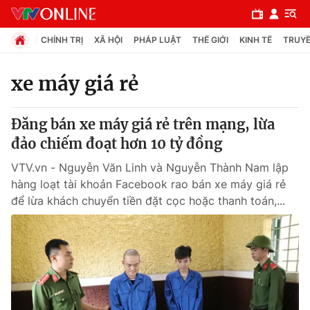
CHÍNH TRỊ
XÃ HỘI
PHÁP LUẬT
THẾ GIỚI
KINH TẾ
TRUYỀ
xe máy giá rẻ
Chuyên mục
Đăng bán xe máy giá rẻ trên mạng, lừa
Chính trị
đảo chiếm đoạt hơn 10 tỷ đồng
VTV.vn - Nguyễn Văn Linh và Nguyễn Thành Nam lập
Xã hội
hàng loạt tài khoản Facebook rao bán xe máy giá rẻ
để lừa khách chuyển tiền đặt cọc hoặc thanh toán,...
Pháp luật
Y tế
Thế giới