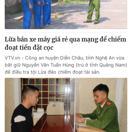
Giao lưu trực tuyến
Sản phẩm
Lịch phát sóng
Thị trường
Tư vấn
Lừa bán xe máy giá rẻ qua mạng để chiếm
Chuyên mục khác
đoạt tiền đặt cọc
Emagazine
Podcast
VTV.vn - Công an huyện Diễn Châu, tỉnh Nghệ An vừa
bắt giữ Nguyễn Văn Tuấn Hùng (trú ở tỉnh Quảng Nam)
Photo
Infographic
để điều tra tội Lừa đảo chiếm đoạt tài sản.
Video
Shorts video
VTV Money
VTV Thể thao
VTV Sức khoẻ
Bất động sản