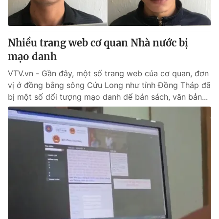
Cơ quan báo chí:
Thời báo VTV
Giấy phép hoạt động báo in và báo điện tử số 483/GP-BTTTT
cấp ngày 29/12/2023
Nhiều trang web cơ quan Nhà nước bị
Tổng Biên tập:
Vũ Thanh Thủy
mạo danh
Phó Tổng Biên tập:
Nguyễn Thị Mỹ Hạnh, Phạm Quốc Thắng,
VTV.vn - Gần đây, một số trang web của cơ quan, đơn
Nguyễn Trọng Ninh
vị ở đồng bằng sông Cửu Long như tỉnh Đồng Tháp đã
Tổng đài VTV:
024.38 355 931 - 024.38 355 932
bị một số đối tượng mạo danh để bán sách, văn bản...
Ðiện thoại Thời báo VTV:
024.66 897 897
Email:
toasoan@vtv.vn
Liên hệ quảng cáo:
024-7300.7108