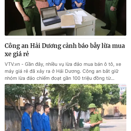
Tin tức
Kinh tế
Thế giới đó đây
Tài chính
Dữ liệu và đời sống
Câu chuyện quốc tế
Thị trường
Công an Hải Dương cảnh báo bẫy lừa mua
Truyền hình
Góc doanh nghiệp
xe giá rẻ
Phim VTV
Giải trí
VTV.vn - Gần đây, nhiều vụ lừa đảo mua bán ô tô, xe
Hậu trường
máy giá rẻ đã xảy ra ở Hải Dương. Công an bắt giữ
Điện ảnh
nhóm lừa đảo chiếm đoạt gần 100 triệu đồng từ...
Đời sống
Nhân vật
Âm nhạc
Du lịch
Khán giả
Giáo dục
Sao
Làm đẹp
Giải sao mai
Tuyển sinh
Công nghệ
Chất lượng cuộc sống
Học trực tuyến
Hitech Công nghệ tương lai