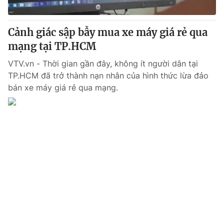
Cảnh giác sập bẫy mua xe máy giá rẻ qua
mạng tại TP.HCM
® Cấm sao chép dưới mọi hình thức nếu không có sự chấp
thuận bằng văn bản. Ghi rõ nguồn VTV.vn khi phát hành lại
VTV.vn - Thời gian gần đây, không ít người dân tại
thông tin từ website này.
TP.HCM đã trở thành nạn nhân của hình thức lừa đảo
bán xe máy giá rẻ qua mạng.