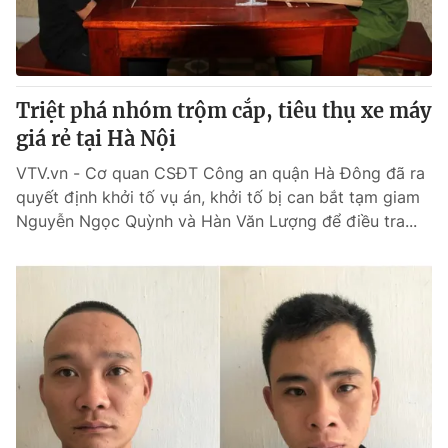
Thị trường 24h
Tấm lòng Việt
VTV4
Vươn mình bằng AI
Triệt phá nhóm trộm cắp, tiêu thụ xe máy
VTV9
VTV8
giá rẻ tại Hà Nội
VTV.vn - Cơ quan CSĐT Công an quận Hà Đông đã ra
Liên hệ tòa soạn
English
quyết định khởi tố vụ án, khởi tố bị can bắt tạm giam
Nguyễn Ngọc Quỳnh và Hàn Văn Lượng để điều tra...
THỜI BÁO VTV
Theo dõi báo trên
Cơ quan chủ quản:
Đài Truyền hình Việt Nam