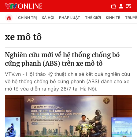
CHÍNH TRỊ
XÃ HỘI
PHÁP LUẬT
THẾ GIỚI
KINH TẾ
TRUYỀ
xe mô tô
Chuyên mục
Nghiên cứu mới về hệ thống chống bó
Chính trị
cứng phanh (ABS) trên xe mô tô
VTV.vn - Hội thảo Kỹ thuật chia sẻ kết quả nghiên cứu
Xã hội
về hệ thống chống bó cứng phanh (ABS) dành cho xe
mô tô vừa diễn ra ngày 28/7 tại Hà Nội.
Pháp luật
Y tế
Thế giới