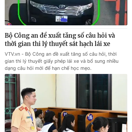
® Cấm sao chép dưới mọi hình thức nếu không có sự chấp
thuận bằng văn bản. Ghi rõ nguồn VTV.vn khi phát hành lại
thông tin từ website này.
Bộ Công an đề xuất tăng số câu hỏi và
thời gian thi lý thuyết sát hạch lái xe
VTV.vn - Bộ Công an đề xuất tăng số câu hỏi, thời
gian thi lý thuyết giấy phép lái xe và bổ sung nhiều
dạng câu hỏi mới để hạn chế học mẹo.