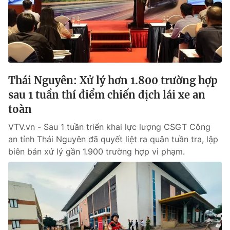
Tin tức
Kinh tế
Thế giới đó đây
Tài chính
Dữ liệu và đời sống
Câu chuyện quốc tế
Thị trường
Thái Nguyên: Xử lý hơn 1.800 trường hợp
Truyền hình
Góc doanh nghiệp
sau 1 tuần thí điểm chiến dịch lái xe an
Phim VTV
toàn
Giải trí
Hậu trường
VTV.vn - Sau 1 tuần triển khai lực lượng CSGT Công
Điện ảnh
an tỉnh Thái Nguyên đã quyết liệt ra quân tuần tra, lập
Đời sống
Nhân vật
biên bản xử lý gần 1.900 trường hợp vi phạm.
Âm nhạc
Du lịch
Khán giả
Giáo dục
Sao
Làm đẹp
Giải sao mai
Tuyển sinh
Công nghệ
Chất lượng cuộc sống
Học trực tuyến
Hitech Công nghệ tương lai