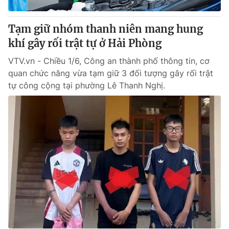
Tạm giữ nhóm thanh niên mang hung
khí gây rối trật tự ở Hải Phòng
VTV.vn - Chiều 1/6, Công an thành phố thông tin, cơ
quan chức năng vừa tạm giữ 3 đối tượng gây rối trật
tự công cộng tại phường Lê Thanh Nghị.