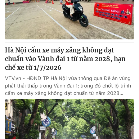
Giao lưu trực tuyến
Sản phẩm
Lịch phát sóng
Thị trường
Tư vấn
Chuyên mục khác
Hà Nội cấm xe máy xăng không đạt
Emagazine
Podcast
chuẩn vào Vành đai 1 từ năm 2028, hạn
chế xe từ 1/7/2026
Photo
Infographic
VTV.vn - HĐND TP Hà Nội vừa thông qua Đề án vùng
phát thải thấp trong Vành đai 1; trong đó chốt lộ trình
Video
Shorts video
cấm xe máy xăng không đạt chuẩn từ năm 2028...
VTV Money
VTV Thể thao
VTV Sức khoẻ
Bất động sản