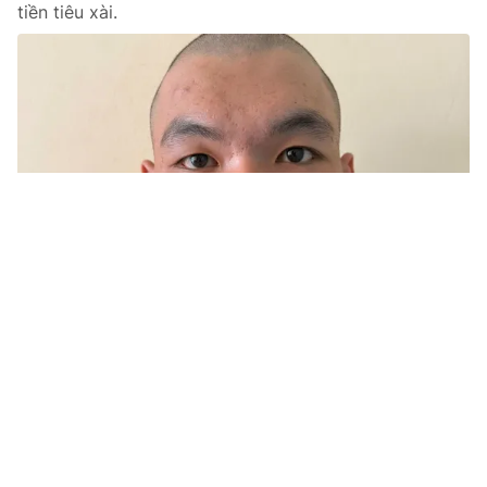
tiền tiêu xài.
Tin mới
Video
Live
Emagazine
Trang chủ
''Tin Google Maps'', tài xế đi xe máy vào
cao tốc bị xử phạt
VTV.vn - Không thông thạo đường, tài xế đi theo chỉ
dẫn ứng dụng và chạy xe máy vào cao tốc, bị lập biên
bản xử phạt.