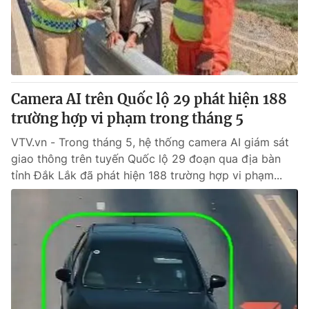
Giấy phép hoạt động báo in và báo điện tử số 483/GP-BTTTT
cấp ngày 29/12/2023
Tổng Biên tập:
Vũ Thanh Thủy
Phó Tổng Biên tập:
Nguyễn Thị Mỹ Hạnh, Phạm Quốc Thắng,
Nguyễn Trọng Ninh
Tổng đài VTV:
Camera AI trên Quốc lộ 29 phát hiện 188
024.38 355 931 - 024.38 355 932
Ðiện thoại Thời báo VTV:
trường hợp vi phạm trong tháng 5
024.66 897 897
Email:
toasoan@vtv.vn
VTV.vn - Trong tháng 5, hệ thống camera AI giám sát
Liên hệ quảng cáo:
024-7300.7108
giao thông trên tuyến Quốc lộ 29 đoạn qua địa bàn
tỉnh Đắk Lắk đã phát hiện 188 trường hợp vi phạm...