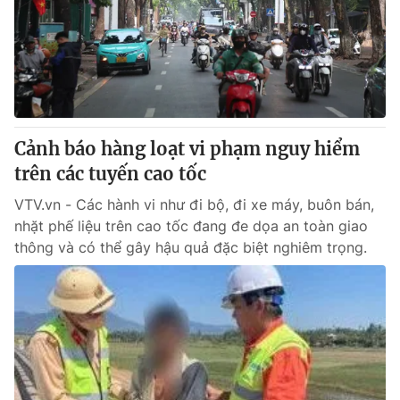
Thị trường 24h
Tấm lòng Việt
VTV4
Vươn mình bằng AI
VTV9
VTV8
Cảnh báo hàng loạt vi phạm nguy hiểm
Liên hệ tòa soạn
English
trên các tuyến cao tốc
VTV.vn - Các hành vi như đi bộ, đi xe máy, buôn bán,
nhặt phế liệu trên cao tốc đang đe dọa an toàn giao
thông và có thể gây hậu quả đặc biệt nghiêm trọng.
THỜI BÁO VTV
Theo dõi báo trên
Cơ quan chủ quản:
Đài Truyền hình Việt Nam
Cơ quan báo chí:
Thời báo VTV