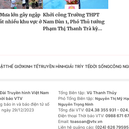
 Mưa lớn gây ngập
Khởi công Trường THPT
cắt nhiều khu vực ở
Nam Đàn 1, Phó Thủ tướng
Phạm Thị Thanh Trà kỳ...
UẬT
THẾ GIỚI
KINH TẾ
TRUYỀN HÌNH
GIẢI TRÍ
Y TẾ
ĐỜI SỐNG
CÔNG NG
Đài Truyền hình Việt Nam
Tổng Biên tập:
Vũ Thanh Thủy
hời báo VTV
Phó Tổng Biên tập:
Nguyễn Thị Mỹ Hạ
g báo in và báo điện tử số
Nguyễn Trọng Ninh
 ngày 29/12/2023
Tổng đài VTV:
024.38 355 931 - 024
Ðiện thoại Thời báo VTV:
0988 671 6
Email:
toasoan@vtv.vn
Liên hệ quảng cáo:
(024) 626 79595