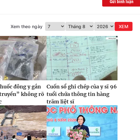
Gửi bình luận
Xem theo ngày
XEM
thuốc đông y gắn
Cuốn sổ ghi chép của y sĩ 96
 truyền” không rõ
tuổi chứa thông tin hàng
c
trăm liệt sĩ