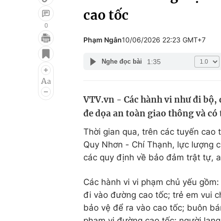
cao tốc
0
Phạm Ngân
10/06/2026 22:23 GMT+7
Giải trí
Đời sống
1:35
Nghe đọc bài
Điện ảnh
Du lịch
Âm nhạc
Làm đẹp
VTV.vn - Các hành vi như đi bộ, 
Sao
Chất lượng cuộc sốn
đe dọa an toàn giao thông và có 
Thời gian qua, trên các tuyến cao
Quy Nhơn - Chí Thạnh, lực lượng 
các quy định về bảo đảm trật tự, a
Các hành vi vi phạm chủ yếu gồm: 
đi vào đường cao tốc; trẻ em vui c
bảo vệ để ra vào cao tốc; buôn bá
phạm vi đường cao tốc; người lang