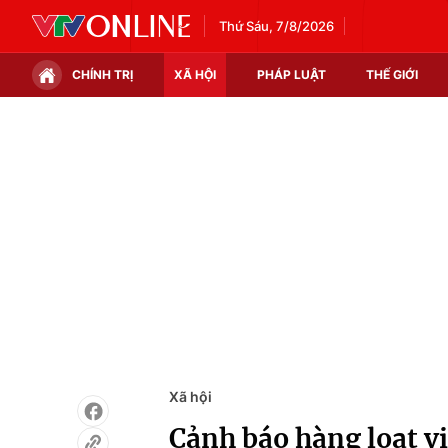
Thứ Sáu, 7/8/2026
CHÍNH TRỊ
XÃ HỘI
PHÁP LUẬT
THẾ GIỚI
Chính trị
Xã hội
Thế giới
Kinh tế
Tin tức
Tài chính
Thế giới đó đây
Thị trường
Câu chuyện quốc tế
Góc doanh nghiệp
Dữ liệu và đời sống
Xã hội
Cảnh báo hàng loạt v