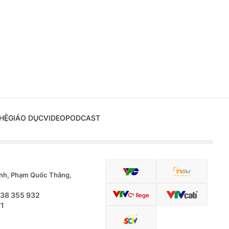
HỆ
GIÁO DỤC
VIDEO
PODCAST
nh, Phạm Quốc Thắng,
.38 355 932
71