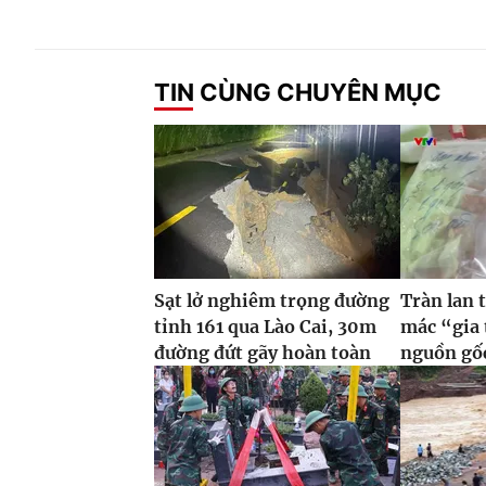
TIN CÙNG CHUYÊN MỤC
Sạt lở nghiêm trọng đường
Tràn lan 
tỉnh 161 qua Lào Cai, 30m
mác “gia
đường đứt gãy hoàn toàn
nguồn gố