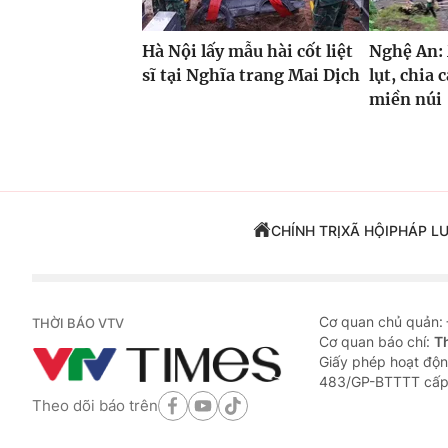
Hà Nội lấy mẫu hài cốt liệt
Nghệ An:
sĩ tại Nghĩa trang Mai Dịch
lụt, chia 
miền núi
CHÍNH TRỊ
XÃ HỘI
PHÁP L
Cơ quan chủ quản:
THỜI BÁO VTV
Cơ quan báo chí:
T
Giấy phép hoạt độn
483/GP-BTTTT cấp
Theo dõi báo trên