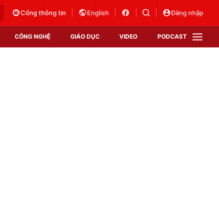
Cổng thông tin
English
Đăng nhập
CÔNG NGHỆ
GIÁO DỤC
VIDEO
PODCAST
VTV Money
VTV Thể thao
VTV Sức khoẻ
Bất động sản
Thị trường 24h
Tấm lòng Việt
Vươn mình bằng AI
VTV4
VTV8
VTV9
Lịch phát sóng
Giao lưu trực tuyến
Sự kiện