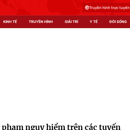
Truyền hình trực tuyến
KINH TẾ
TRUYỀN HÌNH
GIẢI TRÍ
Y TẾ
ĐỜI SỐNG
Pháp luật
Y tế
Truyền hình
Multimedia
Phim VTV
Video
Hậu trường
Shorts video
Nhân vật
Podcast
Khán giả
EMagazine
Giải sao mai
Photo
i phạm nguy hiểm trên các tuyến
Infographic