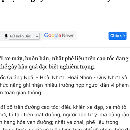
Góc ảnh
Giáo dục
Công nghệ
Chia sẻ
Tuyển sinh
Hitech Công ng
Học trực tuyến
Sản phẩm
đi xe máy, buôn bán, nhặt phế liệu trên cao tốc đang
g
Thị trường
thể gây hậu quả đặc biệt nghiêm trọng.
Tư vấn
 tốc Quảng Ngãi - Hoài Nhơn, Hoài Nhơn - Quy Nhơn và
chức năng ghi nhận nhiều trường hợp người dân vi phạm
n toàn giao thông.
đi bộ trên đường cao tốc; điều khiển xe đạp, xe mô tô
hơi, tụ tập trên mặt đường; người dân tự ý phá hàng rào
n hàng hóa ven đường; nhặt ve chai, phế liệu trong
 thang hoặc người có biểu hiện hạn chế về nhận thức đi