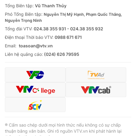
Giao lưu trực tuyến
Tổng Biên tập:
Vũ Thanh Thủy
Sản phẩm
Phó Tổng Biên tập:
Nguyễn Thị Mỹ Hạnh, Phạm Quốc Thắng,
Lịch phát sóng
Thị trường
Nguyễn Trọng Ninh
Tổng đài VTV:
024.38 355 931 - 024.38 355 932
Tư vấn
Ðiện thoại Thời báo VTV:
0988 671 671
Chuyên mục khác
Email:
toasoan@vtv.vn
Emagazine
Podcast
Liên hệ quảng cáo:
(024) 626 79595
Photo
Infographic
Video
Shorts video
VTV Money
VTV Thể thao
VTV Sức khoẻ
Bất động sản
® Cấm sao chép dưới mọi hình thức nếu không có sự chấp
thuận bằng văn bản. Ghi rõ nguồn VTV.vn khi phát hành lại