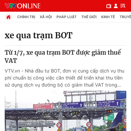
CHÍNH TRỊ
XÃ HỘI
PHÁP LUẬT
THẾ GIỚI
KINH TẾ
TRUYỀ
xe qua trạm BOT
Chuyên mục
Từ 1/7, xe qua trạm BOT được giảm thuế
Chính trị
VAT
VTV.vn - Nhà đầu tư BOT, đơn vị cung cấp dịch vụ thu
Xã hội
phí chuẩn bị công việc cần thiết để triển khai thu tiền
sử dụng dịch vụ đường bộ có giảm thuế VAT trong...
Pháp luật
Y tế
Thế giới