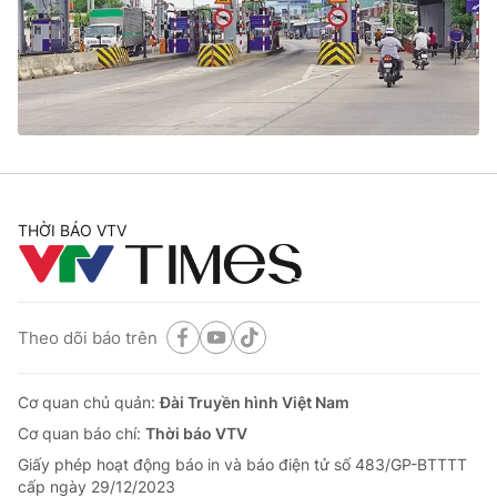
Tin tức
Kinh tế
Thế giới đó đây
Tài chính
Dữ liệu và đời sống
Câu chuyện quốc tế
Thị trường
Truyền hình
Góc doanh nghiệp
Phim VTV
THỜI BÁO VTV
Giải trí
Hậu trường
Điện ảnh
Đời sống
Nhân vật
Âm nhạc
Theo dõi báo trên
Du lịch
Khán giả
Giáo dục
Sao
Làm đẹp
Giải sao mai
Cơ quan chủ quản:
Đài Truyền hình Việt Nam
Tuyển sinh
Công nghệ
Cơ quan báo chí:
Thời báo VTV
Chất lượng cuộc sống
Học trực tuyến
Giấy phép hoạt động báo in và báo điện tử số 483/GP-BTTTT
Hitech Công nghệ tương lai
cấp ngày 29/12/2023