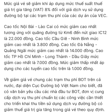
Phim VTV
Mức giá vé sẽ giảm khi áp dụng mức thuế suất thuế
Giải trí
giá trị gia tăng (VAT) 8% đối với giá dịch vụ sử dụng
Hậu trường
đường bộ tại các trạm thu phí của các dự án của VEC.
Điện ảnh
Đời sống
Nhân vật
Âm nhạc
Cao tốc Nội Bài - Lào Cai có mức giảm cao nhất
Du lịch
Khán giả
tương ứng với quãng đường từ Km6 đến nút giao IC12
Giáo dục
Sao
là 22.000 đồng. Cao tốc Cầu Giẽ - Ninh Bình mức
Làm đẹp
Giải sao mai
giảm cao nhất là 3.800 đồng. Cao tốc Đà Nẵng -
Tuyển sinh
Công nghệ
Chất lượng cuộc sống
Quảng Ngãi mức giảm cao nhất là 14.000 đồng. Cao
Học trực tuyến
tốc TP Hồ Chí Minh - Long Thành - Dầu Giây mức
Hitech Công nghệ tương lai
giảm cao nhất là 7.000 đồng. Mức giảm thấp nhất áp
Giao lưu trực tuyến
dụng cho các tuyến cao tốc trên là 1.000 đồng.
Sản phẩm
Lịch phát sóng
Thị trường
Về giảm giá vé chung các trạm thu phí BOT trên cả
nước, đại diện Cục Đường bộ Việt Nam cho biết, đã
Tư vấn
có văn bản yêu cầu các nhà đầu tư BOT, đơn vị cung
Chuyên mục khác
cấp dịch vụ thu phí chuẩn bị các công việc cần thiết
cho triển khai thu tiền sử dụng dịch vụ đường bộ có
Emagazine
Podcast
giảm thuế giá trị gia tăng trong giá vé theo quy định.