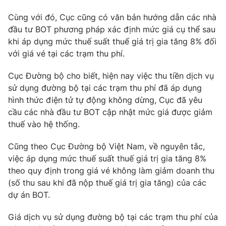
Photo
Infographic
Cùng với đó, Cục cũng có văn bản hướng dẫn các nhà
đầu tư BOT phương pháp xác định mức giá cụ thể sau
khi áp dụng mức thuế suất thuế giá trị gia tăng 8% đối
Video
Shorts video
với giá vé tại các trạm thu phí.
VTV Money
VTV Thể thao
Cục Đường bộ cho biết, hiện nay việc thu tiền dịch vụ
sử dụng đường bộ tại các trạm thu phí đã áp dụng
hình thức điện tử tự động không dừng, Cục đã yêu
VTV Sức khoẻ
Bất động sản
cầu các nhà đầu tư BOT cập nhật mức giá được giảm
thuế vào hệ thống.
Thị trường 24h
Tấm lòng Việt
Cũng theo Cục Đường bộ Việt Nam, về nguyên tắc,
việc áp dụng mức thuế suất thuế giá trị gia tăng 8%
VTV4
Vươn mình bằng AI
theo quy định trong giá vé không làm giảm doanh thu
(số thu sau khi đã nộp thuế giá trị gia tăng) của các
VTV9
VTV8
dự án BOT.
Giá dịch vụ sử dụng đường bộ tại các trạm thu phí của
Liên hệ tòa soạn
English