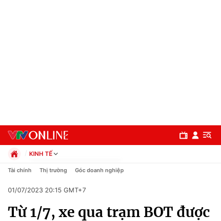
KINH TẾ
Chính trị
Tài chính
Thị trường
Góc doanh nghiệp
Xã hội
01/07/2023 20:15 GMT+7
Pháp luật
Chuyên mục
Kinh tế
Từ 1/7, xe qua trạm BOT được
Thể thao