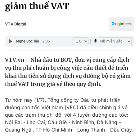
Chính trị
giảm thuế VAT
Truyền hình
Văn hóa - Giải trí
Xã hội
Y tế
VTV Digital
Đời sống
Pháp luật
Công nghệ
Nghe đọc bài
2:36
Giáo dục
Y tế
VTV.vn - Nhà đầu tư BOT, đơn vị cung cấp dịch
vụ thu phí chuẩn bị công việc cần thiết để triển
Thế giới
khai thu tiền sử dụng dịch vụ đường bộ có giảm
thuế VAT trong giá vé theo quy định.
Tin tức
Kinh tế
Thế giới đó đây
Từ hôm nay (1/7), Tổng công ty Đầu tư phát triển
Tài chính
đường cao tốc Việt Nam (VEC) đã điều chỉnh giá vé
Dữ liệu và đời sống
Câu chuyện quốc tế
qua các trạm thu phí đối với 4 tuyến đường cao tốc:
Thị trường
Nội Bài - Lào Cai, Cầu Giẽ - Ninh Bình, Đà Nẵng -
Truyền hình
Góc doanh nghiệp
Quảng Ngãi, TP Hồ Chí Minh - Long Thành - Dầu Giây.