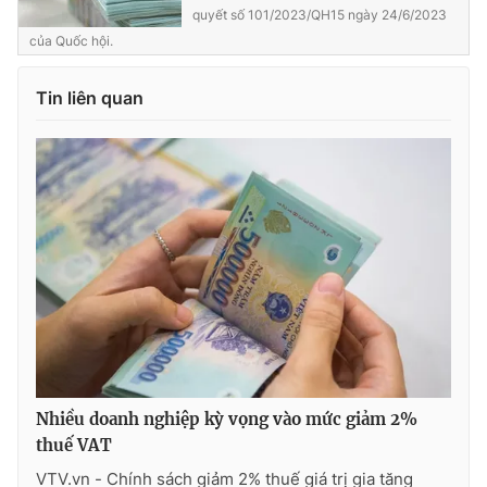
Ðiện thoại Thời báo VTV:
024.66 897 897
quyết số 101/2023/QH15 ngày 24/6/2023
Email:
của Quốc hội.
toasoan@vtv.vn
Liên hệ quảng cáo:
024-7300.7108
Tin liên quan
® Cấm sao chép dưới mọi hình thức nếu không có sự chấp
thuận bằng văn bản. Ghi rõ nguồn VTV.vn khi phát hành lại
Nhiều doanh nghiệp kỳ vọng vào mức giảm 2%
thông tin từ website này.
thuế VAT
VTV.vn - Chính sách giảm 2% thuế giá trị gia tăng