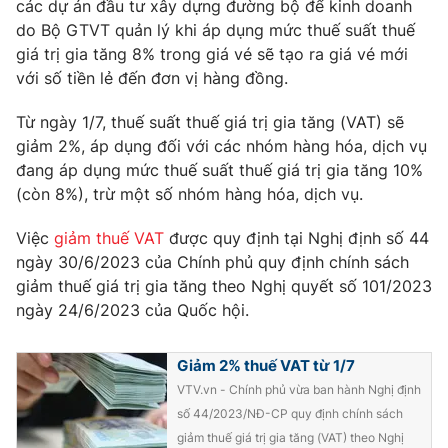
các dự án đầu tư xây dựng đường bộ để kinh doanh
do Bộ GTVT quản lý khi áp dụng mức thuế suất thuế
giá trị gia tăng 8% trong giá vé sẽ tạo ra giá vé mới
với số tiền lẻ đến đơn vị hàng đồng.
THỜI BÁO VTV
Từ ngày 1/7, thuế suất thuế giá trị gia tăng (VAT) sẽ
giảm 2%, áp dụng đối với các nhóm hàng hóa, dịch vụ
đang áp dụng mức thuế suất thuế giá trị gia tăng 10%
Theo dõi báo trên
(còn 8%), trừ một số nhóm hàng hóa, dịch vụ.
Việc
giảm thuế VAT
được quy định tại Nghị định số 44
Cơ quan chủ quản:
Đài Truyền hình Việt Nam
ngày 30/6/2023 của Chính phủ quy định chính sách
Cơ quan báo chí:
Thời báo VTV
giảm thuế giá trị gia tăng theo Nghị quyết số 101/2023
Giấy phép hoạt động báo in và báo điện tử số 483/GP-BTTTT
ngày 24/6/2023 của Quốc hội.
cấp ngày 29/12/2023
Tổng Biên tập:
Vũ Thanh Thủy
Giảm 2% thuế VAT từ 1/7
Phó Tổng Biên tập:
Nguyễn Thị Mỹ Hạnh, Phạm Quốc Thắng,
VTV.vn - Chính phủ vừa ban hành Nghị định
Nguyễn Trọng Ninh
số 44/2023/NĐ-CP quy định chính sách
Tổng đài VTV:
024.38 355 931 - 024.38 355 932
giảm thuế giá trị gia tăng (VAT) theo Nghị