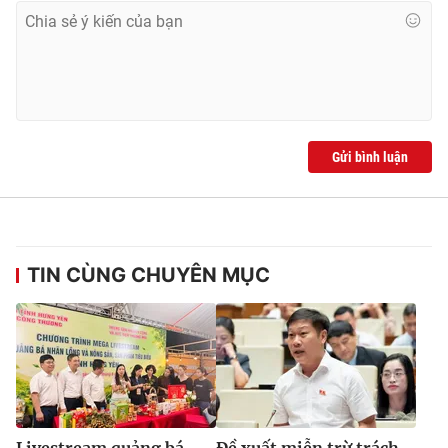
Gửi bình luận
TIN CÙNG CHUYÊN MỤC
Livestream quảng bá
Đề xuất miễn trừ trách