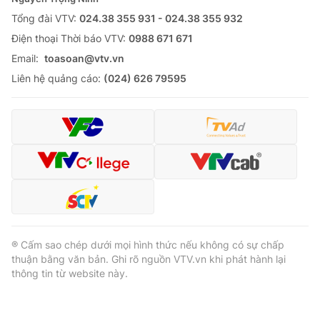
Tổng đài VTV:
024.38 355 931 - 024.38 355 932
Ðiện thoại Thời báo VTV:
0988 671 671
Email:
toasoan@vtv.vn
Liên hệ quảng cáo:
(024) 626 79595
® Cấm sao chép dưới mọi hình thức nếu không có sự chấp
thuận bằng văn bản. Ghi rõ nguồn VTV.vn khi phát hành lại
thông tin từ website này.