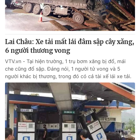
Giao lưu trực tuyến
Sản phẩm
Lịch phát sóng
Thị trường
Tư vấn
Lai Châu: Xe tải mất lái đâm sập cây xăng,
Chuyên mục khác
6 người thương vong
Emagazine
Podcast
VTV.vn - Tại hiện trường, 1 trụ bơm xăng bị đổ, mái
che cũng đổ sập. Đáng nói, 1 người tử vong và 5
Photo
Infographic
người khác bị thương, trong đó có cả tài xế lái xe tải.
Video
Shorts video
VTV Money
VTV Thể thao
VTV Sức khoẻ
Bất động sản