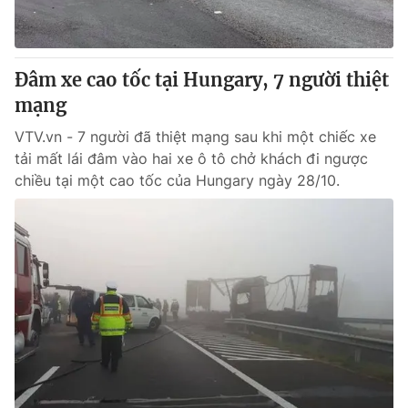
Giấy phép hoạt động báo in và báo điện tử số 483/GP-BTTTT
cấp ngày 29/12/2023
Tổng Biên tập:
Vũ Thanh Thủy
Đâm xe cao tốc tại Hungary, 7 người thiệt
Phó Tổng Biên tập:
Nguyễn Thị Mỹ Hạnh, Phạm Quốc Thắng,
mạng
Nguyễn Trọng Ninh
Tổng đài VTV:
024.38 355 931 - 024.38 355 932
VTV.vn - 7 người đã thiệt mạng sau khi một chiếc xe
Ðiện thoại Thời báo VTV:
024.66 897 897
tải mất lái đâm vào hai xe ô tô chở khách đi ngược
Email:
toasoan@vtv.vn
chiều tại một cao tốc của Hungary ngày 28/10.
Liên hệ quảng cáo:
024-7300.7108