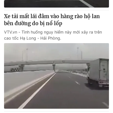
® Cấm sao chép dưới mọi hình thức nếu không có sự chấp
Xe tải mất lái đâm vào hàng rào hộ lan
thuận bằng văn bản. Ghi rõ nguồn VTV.vn khi phát hành lại
bên đường do bị nổ lốp
thông tin từ website này.
VTV.vn - Tình huống nguy hiểm này mới xảy ra trên
cao tốc Hạ Long - Hải Phòng.