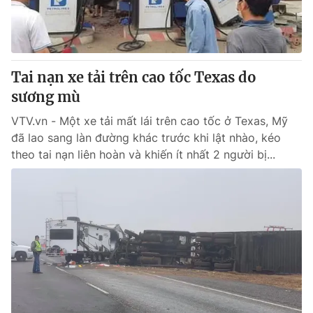
Thị trường 24h
Tấm lòng Việt
VTV4
Vươn mình bằng AI
Tai nạn xe tải trên cao tốc Texas do
VTV9
VTV8
sương mù
VTV.vn - Một xe tải mất lái trên cao tốc ở Texas, Mỹ
Liên hệ tòa soạn
English
đã lao sang làn đường khác trước khi lật nhào, kéo
theo tai nạn liên hoàn và khiến ít nhất 2 người bị...
THỜI BÁO VTV
Theo dõi báo trên
Cơ quan chủ quản:
Đài Truyền hình Việt Nam
Cơ quan báo chí:
Thời báo VTV