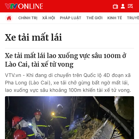
CHÍNH TRỊ
XÃ HỘI
PHÁP LUẬT
THẾ GIỚI
KINH TẾ
TRUYỀ
Xe tải mất lái
Chuyên mục
Xe tải mất lái lao xuống vực sâu 100m ở
Chính trị
Lào Cai, tài xế tử vong
VTV.vn - Khi đang di chuyển trên Quốc lộ 4D đoạn xã
Xã hội
Pha Long (Lào Cai), xe tải chở gừng bất ngờ mất lái,
lao xuống vực sâu khoảng 100m khiến tài xế tử vong.
Pháp luật
Y tế
Thế giới