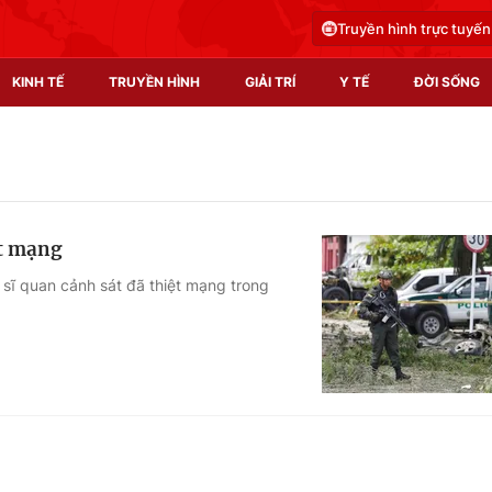
Truyền hình trực tuyến
KINH TẾ
TRUYỀN HÌNH
GIẢI TRÍ
Y TẾ
ĐỜI SỐNG
Pháp luật
Y tế
Truyền hình
Multimedia
ệt mạng
Phim VTV
Video
 sĩ quan cảnh sát đã thiệt mạng trong
Hậu trường
Shorts video
Nhân vật
Podcast
Khán giả
EMagazine
Giải sao mai
Photo
Infographic