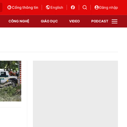
Cổng thông tin
English
Đăng nhập
CÔNG NGHỆ
GIÁO DỤC
VIDEO
PODCAST
VTV Money
VTV Thể thao
VTV Sức khoẻ
Bất động sản
Thị trường 24h
Tấm lòng Việt
Vươn mình bằng AI
VTV4
VTV8
VTV9
Lịch phát sóng
Giao lưu trực tuyến
Sự kiện