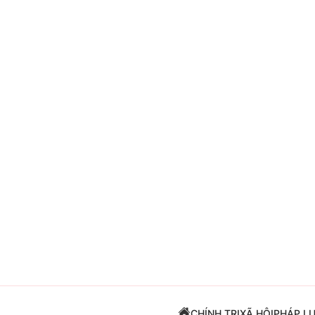
Giải trí
Đời sống
Điện ảnh
Du lịch
Âm nhạc
Làm đẹp
Sao
Chất lượng cuộc sốn
CHÍNH TRỊ
XÃ HỘI
PHÁP L