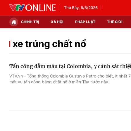
Thứ Bảy, 8/8/2026
CHÍNH TRỊ
XÃ HỘI
PHÁP LUẬT
THẾ GIỚI
Chính trị
Xã hội
xe trúng chất nổ
Thế giới
Kinh tế
Tấn công đẫm máu tại Colombia, 7 cảnh sát thi
Tin tức
Tài chính
VTV.vn - Tổng thống Colombia Gustavo Petro cho biết, ít nhất 7
một vụ tấn công bằng chất nổ ở miền Tây nước này.
Thế giới đó đây
Thị trường
Câu chuyện quốc tế
Góc doanh nghiệp
Dữ liệu và đời sống