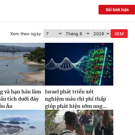
Gửi bình luận
Xem theo ngày
XEM
g và hạn hán làm
Israel phát triển xét
dấu tích dưới đáy
nghiệm máu chi phí thấp
âu Âu
giúp phát hiện sớm ung...