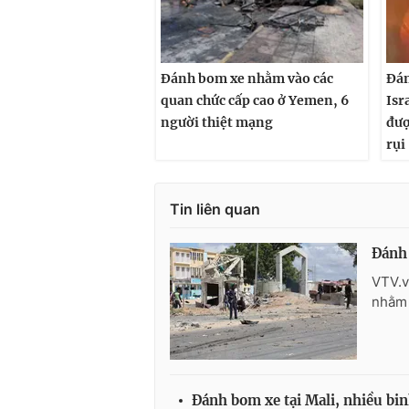
Đánh bom xe nhằm vào các
Đán
quan chức cấp cao ở Yemen, 6
Isr
người thiệt mạng
đượ
rụi
Tin liên quan
Đánh
VTV.v
nhằm 
Đánh bom xe tại Mali, nhiều bin