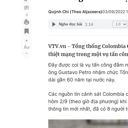
Quỳnh Chi (Theo Aljazeera)
03/09/2022 
0
1:14
Nghe đọc bài
Giải trí
Đời sống
Điện ảnh
Du lịch
VTV.vn - Tổng thống Colombia Gu
Âm nhạc
Làm đẹp
thiệt mạng trong một vụ tấn côn
Sao
Chất lượng cuộc sốn
Đây được coi là vụ tấn công đẫm 
ông Gustavo Petro nhậm chức Tổng
dài gần 60 năm tại nước này.
Các nguồn tin cảnh sát Colombia c
hôm 2/9 (theo giờ địa phương) khi
thông tin mới nhất, đã có 8 người 