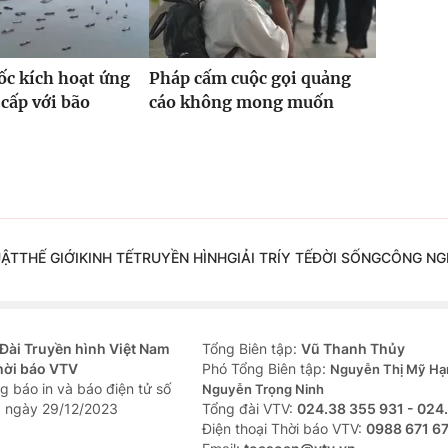
c kích hoạt ứng
Pháp cấm cuộc gọi quảng
cấp với bão
cáo không mong muốn
UẬT
THẾ GIỚI
KINH TẾ
TRUYỀN HÌNH
GIẢI TRÍ
Y TẾ
ĐỜI SỐNG
CÔNG NG
Đài Truyền hình Việt Nam
Tổng Biên tập:
Vũ Thanh Thủy
hời báo VTV
Phó Tổng Biên tập:
Nguyễn Thị Mỹ Hạ
g báo in và báo điện tử số
Nguyễn Trọng Ninh
 ngày 29/12/2023
Tổng đài VTV:
024.38 355 931 - 024
Ðiện thoại Thời báo VTV:
0988 671 6