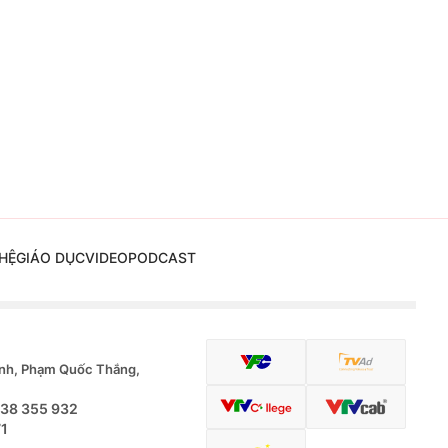
HỆ
GIÁO DỤC
VIDEO
PODCAST
nh, Phạm Quốc Thắng,
.38 355 932
71