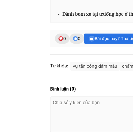
Đánh bom xe tại trường học ở t
0
0
Bài đọc hay? Thả t
Từ khóa:
vụ tấn công đẫm máu
chấm
Bình luận
(
0
)