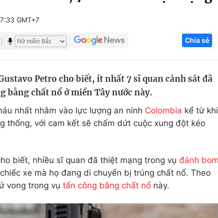
Góc ảnh
17:33 GMT+7
Chia sẻ
Giáo dục
Công nghệ
Tuyển sinh
Hitech Công ng
stavo Petro cho biết, ít nhất 7 sĩ quan cảnh sát đã
Học trực tuyến
Sản phẩm
g bằng chất nổ ở miền Tây nước này.
g
Thị trường
máu nhất nhằm vào lực lượng an ninh
Colombia
kể từ khi
Tư vấn
 thống, với cam kết sẽ chấm dứt cuộc xung đột kéo
ho biết, nhiều sĩ quan đã thiệt mạng trong vụ
đánh bo
 chiếc xe mà họ đang di chuyển bị trúng chất nổ. Theo
tử vong trong vụ
tấn công bằng chất nổ
này.