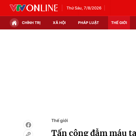
Thứ Sáu, 7/8/2026
CHÍNH TRỊ
XÃ HỘI
PHÁP LUẬT
THẾ GIỚI
Chính trị
Xã hội
Thế giới
Kinh tế
Tin tức
Tài chính
Thế giới đó đây
Thị trường
Câu chuyện quốc tế
Góc doanh nghiệp
Dữ liệu và đời sống
Thế giới
Tấn công đẫm máu tại