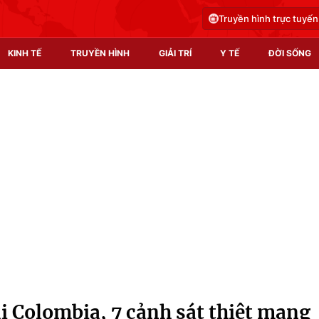
Truyền hình trực tuyến
KINH TẾ
TRUYỀN HÌNH
GIẢI TRÍ
Y TẾ
ĐỜI SỐNG
Pháp luật
Y tế
Truyền hình
Multimedia
Phim VTV
Video
Hậu trường
Shorts video
Nhân vật
Podcast
Khán giả
EMagazine
Giải sao mai
Photo
 Colombia, 7 cảnh sát thiệt mạng
Infographic