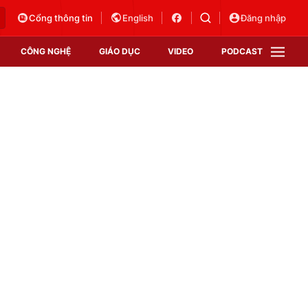
Cổng thông tin
English
Đăng nhập
CÔNG NGHỆ
GIÁO DỤC
VIDEO
PODCAST
VTV Money
VTV Thể thao
VTV Sức khoẻ
Bất động sản
Thị trường 24h
Tấm lòng Việt
Vươn mình bằng AI
VTV4
VTV8
VTV9
Lịch phát sóng
Giao lưu trực tuyến
Sự kiện