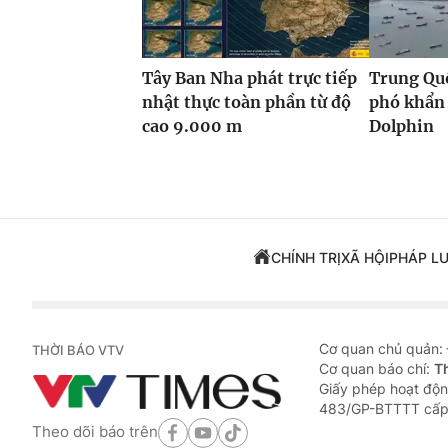
Tây Ban Nha phát trực tiếp
Trung Quố
nhật thực toàn phần từ độ
phó khẩn 
cao 9.000 m
Dolphin
CHÍNH TRỊ
XÃ HỘI
PHÁP L
Cơ quan chủ quản:
THỜI BÁO VTV
Cơ quan báo chí:
T
Giấy phép hoạt độn
483/GP-BTTTT cấp
Theo dõi báo trên