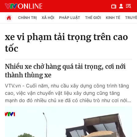
CHÍNH TRỊ
XÃ HỘI
PHÁP LUẬT
THẾ GIỚI
KINH TẾ
TRUYỀ
xe vi phạm tải trọng trên cao
tốc
Chuyên mục
Chính trị
Nhiều xe chở hàng quá tải trọng, cơi nới
thành thùng xe
Xã hội
VTV.vn - Cuối năm, nhu cầu xây dựng công trình tăng
cao, việc vận chuyển vật liệu xây dựng cũng tăng
Pháp luật
mạnh do đó nhiều chủ xe đã có chiêu trò như cơi nới...
Y tế
Thế giới