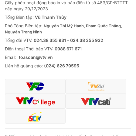
Giao lưu trực tuyến
Giấy phép hoạt động báo in và báo điện tử số 483/GP-BTTTT
Sản phẩm
cấp ngày 29/12/2023
Lịch phát sóng
Tổng Biên tập:
Vũ Thanh Thủy
Thị trường
Phó Tổng Biên tập:
Nguyễn Thị Mỹ Hạnh, Phạm Quốc Thắng,
Tư vấn
Nguyễn Trọng Ninh
Chuyên mục khác
Tổng đài VTV:
024.38 355 931 - 024.38 355 932
Ðiện thoại Thời báo VTV:
0988 671 671
Emagazine
Podcast
Email:
toasoan@vtv.vn
Liên hệ quảng cáo:
(024) 626 79595
Photo
Infographic
Video
Shorts video
VTV Money
VTV Thể thao
VTV Sức khoẻ
Bất động sản