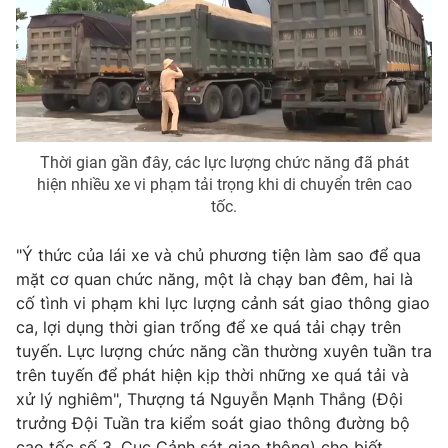
Photo
Infographic
Video
Shorts video
VTV Money
VTV Thể thao
Thời gian gần đây, các lực lượng chức năng đã phát
hiện nhiều xe vi phạm tải trọng khi di chuyển trên cao
VTV Sức khoẻ
Bất động sản
tốc.
"Ý thức của lái xe và chủ phương tiện làm sao để qua
Thị trường 24h
Tấm lòng Việt
mặt cơ quan chức năng, một là chạy ban đêm, hai là
cố tình vi phạm khi lực lượng cảnh sát giao thông giao
VTV4
Vươn mình bằng AI
ca, lợi dụng thời gian trống để xe quá tải chạy trên
tuyến. Lực lượng chức năng cần thường xuyên tuần tra
trên tuyến để phát hiện kịp thời những xe quá tải và
VTV9
VTV8
xử lý nghiêm", Thượng tá Nguyễn Mạnh Thắng (Đội
trưởng Đội Tuần tra kiểm soát giao thông đường bộ
Liên hệ tòa soạn
English
cao tốc số 3, Cục Cảnh sát giao thông) cho biết.