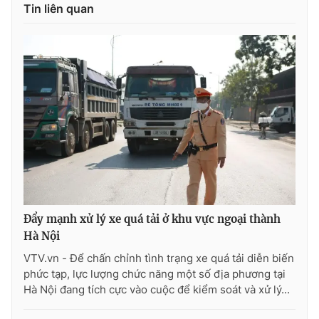
Tin liên quan
Ðiện thoại Thời báo VTV:
024.66 897 897
Email:
toasoan@vtv.vn
Liên hệ quảng cáo:
024-7300.7108
Đẩy mạnh xử lý xe quá tải ở khu vực ngoại thành
Hà Nội
® Cấm sao chép dưới mọi hình thức nếu không có sự chấp
VTV.vn - Để chấn chỉnh tình trạng xe quá tải diễn biến
thuận bằng văn bản. Ghi rõ nguồn VTV.vn khi phát hành lại
phức tạp, lực lượng chức năng một số địa phương tại
thông tin từ website này.
Hà Nội đang tích cực vào cuộc để kiểm soát và xử lý...