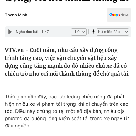
Chính trị
Truyền hình
Văn hóa - Giải trí
Thanh Minh
Xã hội
Y tế
Đời sống
Nghe đọc bài
1:47
Pháp luật
Công nghệ
Giáo dục
VTV.vn - Cuối năm, nhu cầu xây dựng công
Y tế
trình tăng cao, việc vận chuyển vật liệu xây
dựng cũng tăng mạnh do đó nhiều chủ xe đã có
Thế giới
chiêu trò như cơi nới thành thùng để chở quá tải.
Tin tức
Kinh tế
Thời gian gần đây, các lực lượng chức năng đã phát
Thế giới đó đây
Tài chính
hiện nhiều xe vi phạm tải trọng khi di chuyển trên cao
Dữ liệu và đời sống
Câu chuyện quốc tế
tốc. Điều này chứng tỏ tại một số địa bàn, nhiều địa
Thị trường
phương đã buông lỏng kiểm soát tải trọng xe ngay từ
Truyền hình
đầu nguồn.
Góc doanh nghiệp