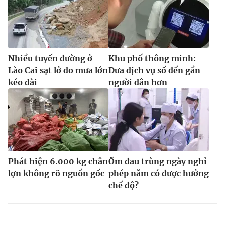
Nhiều tuyến đường ở
Khu phố thông minh:
Lào Cai sạt lở do mưa lớn
Đưa dịch vụ số đến gần
kéo dài
người dân hơn
Phát hiện 6.000 kg chân
Ốm đau trùng ngày nghỉ
lợn không rõ nguồn gốc
phép năm có được hưởng
chế độ?