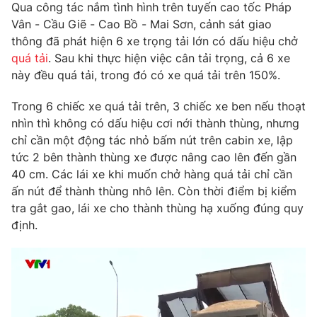
Phim VTV
Qua công tác nắm tình hình trên tuyến cao tốc Pháp
Giải trí
Vân - Cầu Giẽ - Cao Bồ - Mai Sơn, cảnh sát giao
Hậu trường
thông đã phát hiện 6 xe trọng tải lớn có dấu hiệu chở
Điện ảnh
Đời sống
quá tải
. Sau khi thực hiện việc cân tải trọng, cả 6 xe
Nhân vật
Âm nhạc
này đều quá tải, trong đó có xe quá tải trên 150%.
Du lịch
Khán giả
Giáo dục
Sao
Trong 6 chiếc xe quá tải trên, 3 chiếc xe ben nếu thoạt
Làm đẹp
Giải sao mai
nhìn thì không có dấu hiệu cơi nới thành thùng, nhưng
Tuyển sinh
Công nghệ
chỉ cần một động tác nhỏ bấm nút trên cabin xe, lập
Chất lượng cuộc sống
Học trực tuyến
tức 2 bên thành thùng xe được nâng cao lên đến gần
Hitech Công nghệ tương lai
40 cm. Các lái xe khi muốn chở hàng quá tải chỉ cần
Giao lưu trực tuyến
ấn nút để thành thùng nhô lên. Còn thời điểm bị kiểm
Sản phẩm
tra gắt gao, lái xe cho thành thùng hạ xuống đúng quy
Lịch phát sóng
Thị trường
định.
Tư vấn
Chuyên mục khác
Emagazine
Podcast