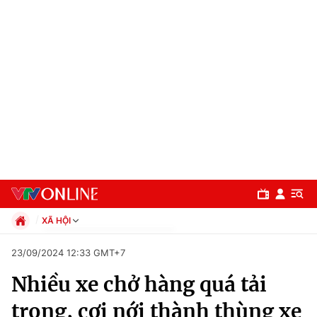
XÃ HỘI
Chính trị
23/09/2024 12:33 GMT+7
Xã hội
Nhiều xe chở hàng quá tải
Pháp luật
Chuyên mục
Kinh tế
trọng, cơi nới thành thùng xe
Thể thao