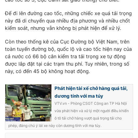
Để đi lên đường cao tốc, những chiếc xe quá tải trọng
này đã di chuyển qua nhiều địa phương và nhiều chốt
kiểm soát, nhưng vẫn không bị phát hiện để xử lý.
THỜI BÁO VTV
Còn theo thống kê của Cục Đường bộ Việt Nam, trên
toàn tuyến đường bộ, quốc lộ và cao tốc hiện nay của
cả nước có 66 bộ cân kiểm tra tải trọng xe tự động
Theo dõi báo trên
được lắp đặt tại các trạm thu phí. Tuy nhiên, trong số
này, có đến 45 bộ không hoạt động.
Cơ quan chủ quản:
Đài Truyền hình Việt Nam
Cơ quan báo chí:
Thời báo VTV
Phát hiện tài xế chở hàng quá tải,
Giấy phép hoạt động báo in và báo điện tử số 483/GP-BTTTT
dương tính với ma túy
cấp ngày 29/12/2023
VTV.vn - Phòng CSGT Công an TP Hà Nội
Tổng Biên tập:
Vũ Thanh Thủy
vừa phát hiện và xử lý một người điều khiển
Phó Tổng Biên tập:
Nguyễn Thị Mỹ Hạnh, Phạm Quốc Thắng,
ô tô tải chở hàng vượt quá trọng tải cho
Nguyễn Trọng Ninh
phép, đáng chú ý lái xe này còn dương tính với ma túy.
Tổng đài VTV:
024.38 355 931 - 024.38 355 932