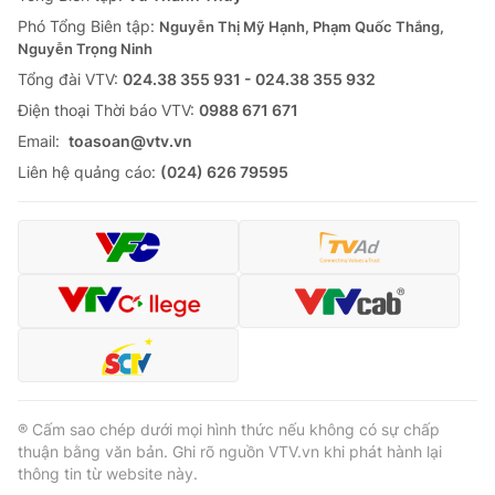
Thị trường 24h
Tấm lòng Việt
Phó Tổng Biên tập:
Nguyễn Thị Mỹ Hạnh, Phạm Quốc Thắng,
Nguyễn Trọng Ninh
VTV4
Vươn mình bằng AI
Tổng đài VTV:
024.38 355 931 - 024.38 355 932
Ðiện thoại Thời báo VTV:
0988 671 671
VTV9
VTV8
Email:
toasoan@vtv.vn
Liên hệ quảng cáo:
(024) 626 79595
Liên hệ tòa soạn
English
THỜI BÁO VTV
Theo dõi báo trên
® Cấm sao chép dưới mọi hình thức nếu không có sự chấp
thuận bằng văn bản. Ghi rõ nguồn VTV.vn khi phát hành lại
thông tin từ website này.
Cơ quan chủ quản:
Đài Truyền hình Việt Nam