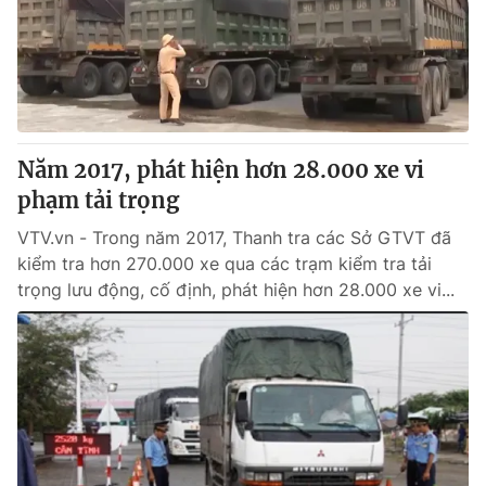
Tin tức
Kinh tế
Thế giới đó đây
Tài chính
Dữ liệu và đời sống
Câu chuyện quốc tế
Thị trường
Năm 2017, phát hiện hơn 28.000 xe vi
Truyền hình
Góc doanh nghiệp
phạm tải trọng
Phim VTV
Giải trí
VTV.vn - Trong năm 2017, Thanh tra các Sở GTVT đã
Hậu trường
kiểm tra hơn 270.000 xe qua các trạm kiểm tra tải
Điện ảnh
trọng lưu động, cố định, phát hiện hơn 28.000 xe vi...
Đời sống
Nhân vật
Âm nhạc
Du lịch
Khán giả
Giáo dục
Sao
Làm đẹp
Giải sao mai
Tuyển sinh
Công nghệ
Chất lượng cuộc sống
Học trực tuyến
Hitech Công nghệ tương lai