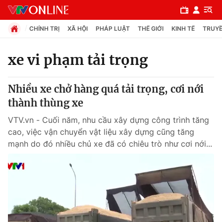
CHÍNH TRỊ
XÃ HỘI
PHÁP LUẬT
THẾ GIỚI
KINH TẾ
TRUYỀ
xe vi phạm tải trọng
Chuyên mục
Nhiều xe chở hàng quá tải trọng, cơi nới
Chính trị
thành thùng xe
VTV.vn - Cuối năm, nhu cầu xây dựng công trình tăng
Xã hội
cao, việc vận chuyển vật liệu xây dựng cũng tăng
mạnh do đó nhiều chủ xe đã có chiêu trò như cơi nới...
Pháp luật
Y tế
Thế giới