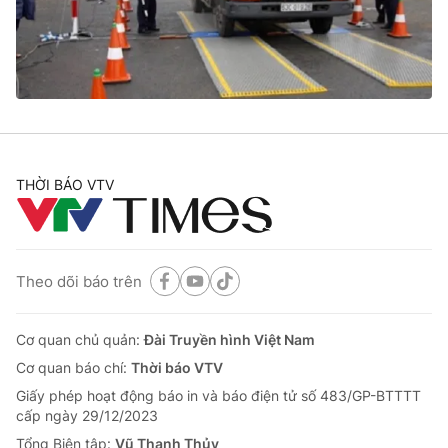
Giao lưu trực tuyến
Sản phẩm
Lịch phát sóng
Thị trường
Tư vấn
Chuyên mục khác
Emagazine
Podcast
THỜI BÁO VTV
Photo
Infographic
Theo dõi báo trên
Video
Shorts video
Cơ quan chủ quản:
Đài Truyền hình Việt Nam
VTV Money
VTV Thể thao
Cơ quan báo chí:
Thời báo VTV
Giấy phép hoạt động báo in và báo điện tử số 483/GP-BTTTT
VTV Sức khoẻ
Bất động sản
cấp ngày 29/12/2023
Tổng Biên tập:
Vũ Thanh Thủy