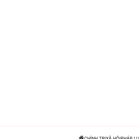
Giải trí
Đời sống
Điện ảnh
Du lịch
Âm nhạc
Làm đẹp
Sao
Chất lượng cuộc sốn
CHÍNH TRỊ
XÃ HỘI
PHÁP L