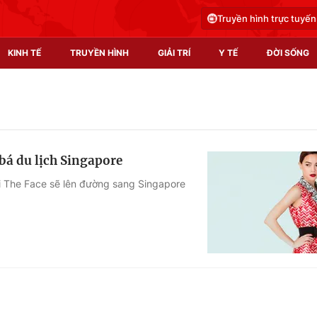
Truyền hình trực tuyến
KINH TẾ
TRUYỀN HÌNH
GIẢI TRÍ
Y TẾ
ĐỜI SỐNG
Pháp luật
Y tế
Truyền hình
Multimedia
bá du lịch Singapore
Phim VTV
Video
ại The Face sẽ lên đường sang Singapore
Hậu trường
Shorts video
Nhân vật
Podcast
Khán giả
EMagazine
Giải sao mai
Photo
Infographic