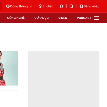
Cổng thông tin
English
Đăng nhập
CÔNG NGHỆ
GIÁO DỤC
VIDEO
PODCAST
VTV Money
VTV Thể thao
VTV Sức khoẻ
Bất động sản
Thị trường 24h
Tấm lòng Việt
Vươn mình bằng AI
VTV4
VTV8
VTV9
Lịch phát sóng
Giao lưu trực tuyến
Sự kiện