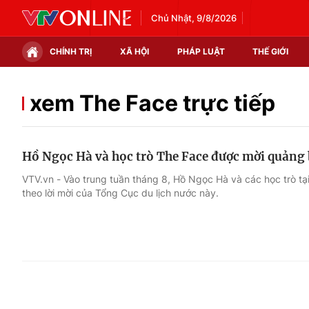
Chủ Nhật, 9/8/2026
CHÍNH TRỊ
XÃ HỘI
PHÁP LUẬT
THẾ GIỚI
Chính trị
Xã hội
xem The Face trực tiếp
Thế giới
Kinh tế
Hồ Ngọc Hà và học trò The Face được mời quảng 
Tin tức
Tài chính
VTV.vn - Vào trung tuần tháng 8, Hồ Ngọc Hà và các học trò t
theo lời mời của Tổng Cục du lịch nước này.
Thế giới đó đây
Thị trường
Câu chuyện quốc tế
Góc doanh nghiệp
Dữ liệu và đời sống