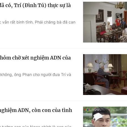
 có, Trí (Đình Tú) thực sự là
 vẫn rất bình tĩnh. Phải chăng bà đã can
 thỏm chờ xét nghiệm ADN của
 không, ông Phan cho người đưa Trí và
 nghiệm ADN, còn con của tình
n tưởng con của Ngọc chính là con của