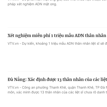
pháp xét nghiệm ADN mật ong.
Giải trí
Đời sống
Điện ảnh
Du lịch
Xét nghiệm miễn phí 1 triệu mẫu ADN thân nhân l
Âm nhạc
Làm đẹp
VTV.vn - Dự kiến, khoảng 1 triệu mẫu ADN thân nhân liệt sĩ sẽ 
Sao
Chất lượng cuộc sốn
Đà Nẵng: Xác định được 13 thân nhân của các liệt
VTV.vn - Công an phường Thanh Khê, quận Thanh Khê, TP Đà 
môn, xác minh được 13 thân nhân của các liệt sĩ chưa rõ danh t