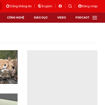
Cổng thông tin
English
Đăng nhập
CÔNG NGHỆ
GIÁO DỤC
VIDEO
PODCAST
VTV Money
VTV Thể thao
VTV Sức khoẻ
Bất động sản
Thị trường 24h
Tấm lòng Việt
Vươn mình bằng AI
VTV4
VTV8
VTV9
Lịch phát sóng
Giao lưu trực tuyến
Sự kiện