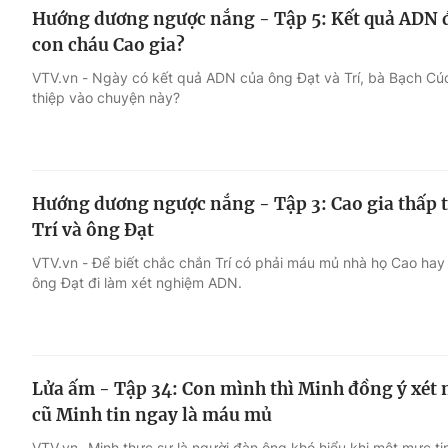
Hướng dương ngược nắng - Tập 5: Kết quả ADN đã
con cháu Cao gia?
VTV.vn - Ngày có kết quả ADN của ông Đạt và Trí, bà Bạch Cúc
thiệp vào chuyện này?
Hướng dương ngược nắng - Tập 3: Cao gia thấp
Trí và ông Đạt
VTV.vn - Để biết chắc chắn Trí có phải máu mủ nhà họ Cao hay
ông Đạt đi làm xét nghiệm ADN.
Lửa ấm - Tập 34: Con mình thì Minh đồng ý xét
cũ Minh tin ngay là máu mủ
VTV.vn -Minh thực sự là người đàn ông khó hiểu khi một mực ti