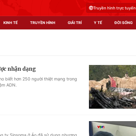
Truyền hình trực tuyến
KINH TẾ
TRUYỀN HÌNH
GIẢI TRÍ
Y TẾ
ĐỜI SỐNG
Pháp luật
Y tế
Truyền hình
Multimedia
được nhận dạng
Phim VTV
Video
o biết hơn 250 người thiệt mạng trong
iệm ADN.
Hậu trường
Shorts video
Nhân vật
Podcast
Khán giả
EMagazine
Giải sao mai
Photo
Infographic
ông ty Sinsoma ở Áo đã sử dụng phương