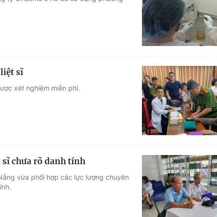
Góc ảnh
Giáo dục
Công nghệ
Tuyển sinh
Hitech Công ng
iệt sĩ
Học trực tuyến
Sản phẩm
được xét nghiệm miễn phí.
g
Thị trường
Tư vấn
 sĩ chưa rõ danh tính
Nẵng vừa phối hợp các lực lượng chuyên
ính.