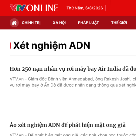
Thứ Năm, 6/8/2026
CHÍNH TRỊ
XÃ HỘI
PHÁP LUẬT
THẾ GIỚI
Chính trị
Xã hội
Xét nghiệm ADN
Thế giới
Kinh tế
Hơn 250 nạn nhân vụ rơi máy bay Air India đã 
Tin tức
Tài chính
VTV.vn - Giám đốc Bệnh viện Ahmedabad, ông Rakesh Joshi, ch
vụ rơi máy bay ở Ấn Độ đã được nhận dạng thông qua xét ngh
Thế giới đó đây
Thị trường
Câu chuyện quốc tế
Góc doanh nghiệp
Dữ liệu và đời sống
Áo xét nghiệm ADN để phát hiện mật ong giả
VTV.vn - Để phát hiện mật ong giả, các nhà khoa học thuộc c