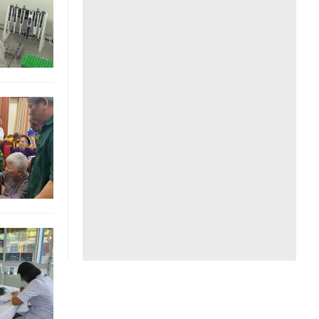
Liên hệ toà soạn
hệ tương lai