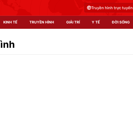
Truyền hình trực tuyến
KINH TẾ
TRUYỀN HÌNH
GIẢI TRÍ
Y TẾ
ĐỜI SỐNG
Pháp luật
Y tế
Bình
Truyền hình
Multimedia
Phim VTV
Video
Hậu trường
Shorts video
Nhân vật
Podcast
Khán giả
EMagazine
Giải sao mai
Photo
Infographic