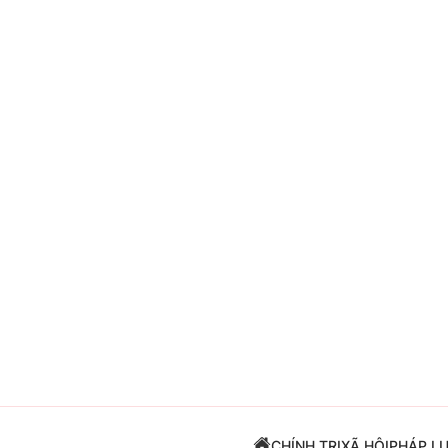
Giải trí
Đời sống
Điện ảnh
Du lịch
Âm nhạc
Làm đẹp
Sao
Chất lượng cuộc sốn
CHÍNH TRỊ
XÃ HỘI
PHÁP L