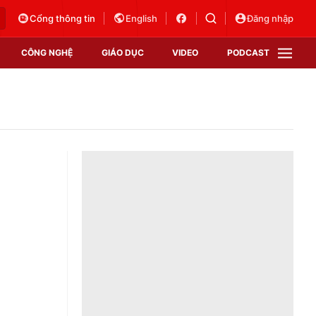
Cổng thông tin
English
Đăng nhập
CÔNG NGHỆ
GIÁO DỤC
VIDEO
PODCAST
VTV Money
VTV Thể thao
VTV Sức khoẻ
Bất động sản
Thị trường 24h
Tấm lòng Việt
Vươn mình bằng AI
VTV4
VTV8
VTV9
Lịch phát sóng
Giao lưu trực tuyến
Sự kiện