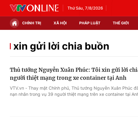
Thứ Sáu, 7/8/2026
CHÍNH TRỊ
XÃ HỘI
PHÁP LUẬT
THẾ GIỚI
Chính trị
Xã hội
xin gửi lời chia buồn
Thế giới
Kinh tế
Thủ tướng Nguyễn Xuân Phúc: Tôi xin gửi lời chia
Tin tức
Tài chính
người thiệt mạng trong xe container tại Anh
Thế giới đó đây
Thị trường
VTV.vn - Thay mặt Chính phủ, Thủ tướng Nguyễn Xuân Phúc đã g
nạn nhân trong vụ 39 người thiệt mạng trên xe container tại An
Câu chuyện quốc tế
Góc doanh nghiệp
Dữ liệu và đời sống