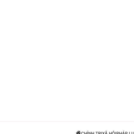
Giải trí
Đời sống
Điện ảnh
Du lịch
Âm nhạc
Làm đẹp
Sao
Chất lượng cuộc sốn
CHÍNH TRỊ
XÃ HỘI
PHÁP L