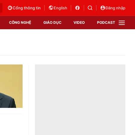
Cổng thông tin
English
Đăng nhập
CÔNG NGHỆ
GIÁO DỤC
VIDEO
PODCAST
VTV Money
VTV Thể thao
VTV Sức khoẻ
Bất động sản
Thị trường 24h
Tấm lòng Việt
Vươn mình bằng AI
VTV4
VTV8
VTV9
Lịch phát sóng
Giao lưu trực tuyến
Sự kiện