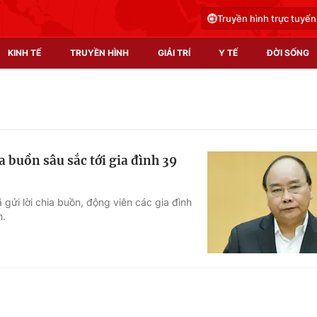
Truyền hình trực tuyến
KINH TẾ
TRUYỀN HÌNH
GIẢI TRÍ
Y TẾ
ĐỜI SỐNG
Pháp luật
Y tế
Truyền hình
Multimedia
 buồn sâu sắc tới gia đình 39
Phim VTV
Video
Hậu trường
Shorts video
ửi lời chia buồn, động viên các gia đình
h.
Nhân vật
Podcast
Khán giả
EMagazine
Giải sao mai
Photo
Infographic