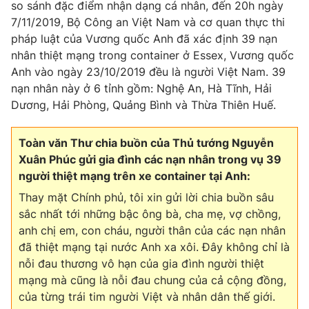
so sánh đặc điểm nhận dạng cá nhân, đến 20h ngày
Photo
7/11/2019, Bộ Công an Việt Nam và cơ quan thực thi
Infographic
pháp luật của Vương quốc Anh đã xác định 39 nạn
nhân thiệt mạng trong container ở Essex, Vương quốc
Video
Shorts video
Anh vào ngày 23/10/2019 đều là người Việt Nam. 39
nạn nhân này ở 6 tỉnh gồm: Nghệ An, Hà Tĩnh, Hải
VTV Money
VTV Thể thao
Dương, Hải Phòng, Quảng Bình và Thừa Thiên Huế.
VTV Sức khoẻ
Bất động sản
Toàn văn Thư chia buồn của Thủ tướng Nguyễn
Xuân Phúc gửi gia đình các nạn nhân trong vụ 39
người thiệt mạng trên xe container tại Anh:
Thị trường 24h
Tấm lòng Việt
Thay mặt Chính phủ, tôi xin gửi lời chia buồn sâu
sắc nhất tới những bậc ông bà, cha mẹ, vợ chồng,
VTV4
Vươn mình bằng AI
anh chị em, con cháu, người thân của các nạn nhân
đã thiệt mạng tại nước Anh xa xôi. Đây không chỉ là
VTV9
VTV8
nỗi đau thương vô hạn của gia đình người thiệt
mạng mà cũng là nỗi đau chung của cả cộng đồng,
của từng trái tim người Việt và nhân dân thế giới.
Liên hệ tòa soạn
English