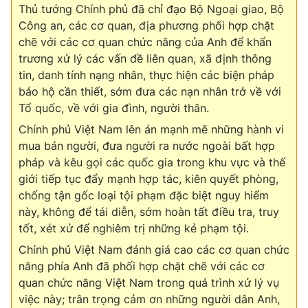
Thủ tướng Chính phủ đã chỉ đạo Bộ Ngoại giao, Bộ
Công an, các cơ quan, địa phương phối hợp chặt
chẽ với các cơ quan chức năng của Anh để khẩn
trương xử lý các vấn đề liên quan, xã định thông
THỜI BÁO VTV
tin, danh tính nạng nhân, thực hiện các biện pháp
bảo hộ cần thiết, sớm đưa các nạn nhân trở về với
Tổ quốc, về với gia đình, người thân.
Chính phủ Việt Nam lên án mạnh mẽ những hành vi
Theo dõi báo trên
mua bán người, đưa người ra nước ngoài bất hợp
pháp và kêu gọi các quốc gia trong khu vực và thế
Cơ quan chủ quản:
Đài Truyền hình Việt Nam
giới tiếp tục đẩy mạnh hợp tác, kiên quyết phòng,
Cơ quan báo chí:
Thời báo VTV
chống tận gốc loại tội phạm đặc biệt nguy hiểm
Giấy phép hoạt động báo in và báo điện tử số 483/GP-BTTTT
này, không để tái diễn, sớm hoàn tất điều tra, truy
cấp ngày 29/12/2023
tốt, xét xử để nghiêm trị những kẻ phạm tội.
Tổng Biên tập:
Vũ Thanh Thủy
Chính phủ Việt Nam đánh giá cao các cơ quan chức
Phó Tổng Biên tập:
Nguyễn Thị Mỹ Hạnh, Phạm Quốc Thắng,
năng phía Anh đã phối hợp chặt chẽ với các cơ
Nguyễn Trọng Ninh
quan chức năng Việt Nam trong quá trình xử lý vụ
Tổng đài VTV:
024.38 355 931 - 024.38 355 932
việc này; trân trọng cảm ơn những người dân Anh,