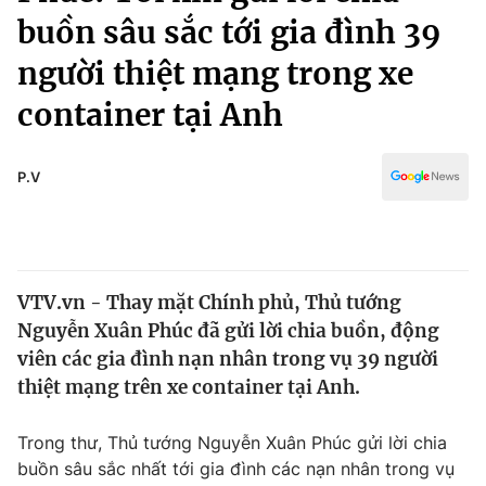
Chính trị
buồn sâu sắc tới gia đình 39
Truyền hình
Văn hóa - Giải trí
người thiệt mạng trong xe
Xã hội
Y tế
container tại Anh
Đời sống
Pháp luật
Công nghệ
Giáo dục
P.V
Y tế
Thế giới
VTV.vn - Thay mặt Chính phủ, Thủ tướng
Tin tức
Kinh tế
Nguyễn Xuân Phúc đã gửi lời chia buồn, động
Thế giới đó đây
viên các gia đình nạn nhân trong vụ 39 người
Tài chính
Dữ liệu và đời sống
thiệt mạng trên xe container tại Anh.
Câu chuyện quốc tế
Thị trường
Trong thư, Thủ tướng Nguyễn Xuân Phúc gửi lời chia
Truyền hình
Góc doanh nghiệp
buồn sâu sắc nhất tới gia đình các nạn nhân trong vụ