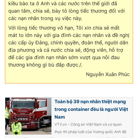
kiều bào ta ở Anh và các nước trên thế giới đã
Ðiện thoại Thời báo VTV:
024.66 897 897
quan tâm, chia sẻ, bày tỏ lòng tiếc thương đối với
Email:
toasoan@vtv.vn
các nạn nhân trong vụ việc này.
Liên hệ quảng cáo:
024-7300.7108
Với lòng tiếc thương vô hạn, Tôi xin chia sẻ mất
mát to lớn này với gia đình các nạn nhân và đề nghị
các cấp ủy Đảng, chính quyền, đoàn thể, người dân
địa phương và cả nước chia sẻ, động viên, hỗ trợ
để các gia đình nạn nhân sớm vượt qua nỗi đau
thương không gì bù đắp được./.
Nguyễn Xuân Phúc
Toàn bộ 39 nạn nhân thiệt mạng
® Cấm sao chép dưới mọi hình thức nếu không có sự chấp
trong container đều là người Việt
thuận bằng văn bản. Ghi rõ nguồn VTV.vn khi phát hành lại
Nam
thông tin từ website này.
VTV.vn - Công an Việt Nam và cơ quan
thực thi pháp luật của Vương quốc Anh đã