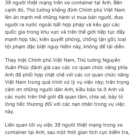
Phim VTV
39 người thiệt mạng trên xe container tại Anh. Bên
Giải trí
cạnh đó, Thủ tướng khẳng định Chính phủ Việt Nam
Hậu trường
lên án mạnh mẽ những hành vi mua bán người, đưa
Điện ảnh
Đời sống
người ra nước ngoài bất hợp pháp và kêu gọi các
Nhân vật
Âm nhạc
quốc gia trong khu vực và trên thế giới tiếp tục đẩy
Du lịch
Khán giả
mạnh hợp tác, kiên quyết phòng, chống tận gốc loại
Giáo dục
Sao
tội phạm đặc biệt nguy hiểm này, không để tái diễn.
Làm đẹp
Giải sao mai
Tuyển sinh
Công nghệ
Thay mặt Chính phủ Việt Nam, Thủ tướng Nguyễn
Chất lượng cuộc sống
Học trực tuyến
Xuân Phúc đánh giá cao các cơ quan chức năng phía
Hitech Công nghệ tương lai
Anh đã phối hợp chặt chẽ với các cơ quan chức năng
Giao lưu trực tuyến
Việt Nam trong quá trình xử lý vụ việc này; trân trọng
Sản phẩm
cảm ơn những người dân Anh, kiều bào ta ở Anh và
Lịch phát sóng
các nước trên thế giới đã quan tâm, chia sẻ, bày tỏ
Thị trường
lòng tiếc thương đối với các nạn nhân trong vụ việc
Tư vấn
này.
Chuyên mục khác
Liên quan tới vụ việc 39 người thiệt mạng trong xe
Emagazine
Podcast
container tại Anh, sau một thời gian tích cực kiểm tra,