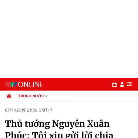
TRONG NƯỚC
Chính trị
07/11/2019 21:09 GMT+7
Xã hội
Thủ tướng Nguyễn Xuân
Pháp luật
Chuyên mục
Kinh tế
Phúc: Tôi xin gửi lời chia
Thể thao