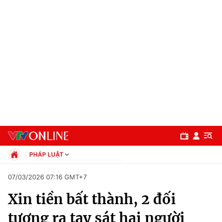
PHÁP LUẬT
Chính trị
07/03/2026 07:16 GMT+7
Xã hội
Xin tiền bất thành, 2 đối
Pháp luật
Chuyên mục
Kinh tế
tượng ra tay sát hại người
Thể thao