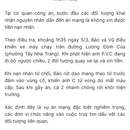
Photo
Infographic
Tại cơ quan công an, bước đầu các đối tượng khai
nhận nguyên nhân dẫn đến án mạng là không xin được
Video
Shorts video
tiền nạn nhân.
Theo điều tra, khoảng 1h35 ngày 5/3, Bảo và Vũ điều
VTV Money
VTV Thể thao
khiển xe máy chạy trên đường Lương Định Của
(phường Tây Nha Trang). Khi phát hiện anh P.V.C đang
VTV Sức khoẻ
Bất động sản
đi bộ ngược chiều, 2 đối tượng quay xe lại và xin tiền.
Khi nạn nhân từ chối, Bảo rút dao mang theo từ trước
Thị trường 24h
Tấm lòng Việt
đâm vào vùng cổ, khiến anh C tử vong do mất máu
cấp. Sau khi gây án, cả 2 nhanh chóng rời khỏi hiện
VTV4
Vươn mình bằng AI
trường.
Xác định đây là vụ án mạng đặc biệt nghiêm trọng,
VTV9
VTV8
các đơn vị chức năng vào cuộc truy tìm dấu vết các
đối tượng liên quan.
Liên hệ tòa soạn
English