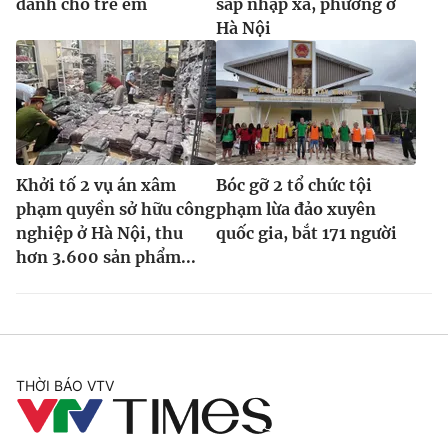
dành cho trẻ em
sáp nhập xã, phường ở
Hà Nội
Khởi tố 2 vụ án xâm
Bóc gỡ 2 tổ chức tội
phạm quyền sở hữu công
phạm lừa đảo xuyên
nghiệp ở Hà Nội, thu
quốc gia, bắt 171 người
hơn 3.600 sản phẩm...
THỜI BÁO VTV