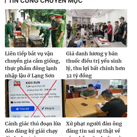
TIN CÙNG CHUYÊN MỤC
Liên tiếp bắt vụ vận
Giả danh lương y bán
chuyển gia cầm giống,
thuốc điều trị yếu sinh
thực phẩm đông lạnh
lý, thu lợi bất chính hơn
nhập lậu ở Lạng Sơn
32 tỷ đồng
Cảnh giác thủ đoạn lừa
Xử phạt người đàn ông
đảo đăng ký giải chạy
đăng tin sai sự thật về