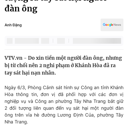
Chính trị
đàn ông
Truyền hình
Văn hóa - Giải trí
Xã hội
Y tế
Anh Đặng
Đời sống
Pháp luật
Công nghệ
Giáo dục
Y tế
VTV.vn - Do xin tiền một người đàn ông, nhưng
bị từ chối nên 2 nghi phạm ở Khánh Hòa đã ra
Thế giới
tay sát hại nạn nhân.
Tin tức
Kinh tế
Ngày 6/3, Phòng Cảnh sát hình sự Công an tỉnh Khánh
Thế giới đó đây
Hòa thông tin, đơn vị đã phối hợp với các đơn vị
Tài chính
Dữ liệu và đời sống
nghiệp vụ và Công an phường Tây Nha Trang bắt giữ
Câu chuyện quốc tế
Thị trường
2 đối tượng liên quan đến vụ sát hại một người đàn
ông trên vỉa hè đường Lương Định Của, phường Tây
Truyền hình
Góc doanh nghiệp
Nha Trang.