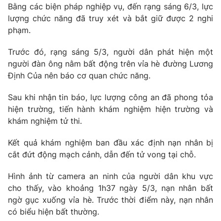
Bằng các biện pháp nghiệp vụ, đến rạng sáng 6/3, lực
lượng chức năng đã truy xét và bắt giữ được 2 nghi
phạm.
THỜI BÁO VTV
Trước đó, rạng sáng 5/3, người dân phát hiện một
người đàn ông nằm bất động trên vỉa hè đường Lương
Định Của nên báo cơ quan chức năng.
Theo dõi báo trên
Sau khi nhận tin báo, lực lượng công an đã phong tỏa
hiện trường, tiến hành khám nghiệm hiện trường và
khám nghiệm tử thi.
Cơ quan chủ quản:
Đài Truyền hình Việt Nam
Cơ quan báo chí:
Thời báo VTV
Kết quả khám nghiệm ban đầu xác định nạn nhân bị
Giấy phép hoạt động báo in và báo điện tử số 483/GP-BTTTT
cắt đứt động mạch cảnh, dẫn đến tử vong tại chỗ.
cấp ngày 29/12/2023
Tổng Biên tập:
Vũ Thanh Thủy
Hình ảnh từ camera an ninh của người dân khu vực
cho thấy, vào khoảng 1h37 ngày 5/3, nạn nhân bất
Phó Tổng Biên tập:
Nguyễn Thị Mỹ Hạnh, Phạm Quốc Thắng,
ngờ gục xuống vỉa hè. Trước thời điểm này, nạn nhân
Nguyễn Trọng Ninh
có biểu hiện bất thường.
Tổng đài VTV:
024.38 355 931 - 024.38 355 932