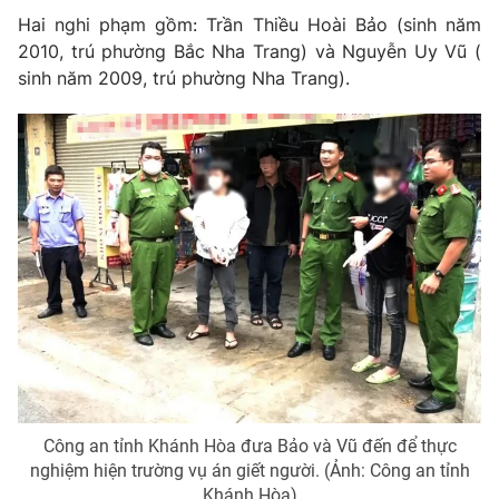
Phim VTV
Giải trí
Hai nghi phạm gồm: Trần Thiều Hoài Bảo (sinh năm
Hậu trường
2010, trú phường Bắc Nha Trang) và Nguyễn Uy Vũ (
Điện ảnh
sinh năm 2009, trú phường Nha Trang).
Đời sống
Nhân vật
Âm nhạc
Du lịch
Khán giả
Giáo dục
Sao
Làm đẹp
Giải sao mai
Tuyển sinh
Công nghệ
Chất lượng cuộc sống
Học trực tuyến
Hitech Công nghệ tương lai
Giao lưu trực tuyến
Sản phẩm
Lịch phát sóng
Thị trường
Tư vấn
Chuyên mục khác
Công an tỉnh Khánh Hòa đưa Bảo và Vũ đến để thực
Emagazine
Podcast
nghiệm hiện trường vụ án giết người. (Ảnh: Công an tỉnh
Khánh Hòa)