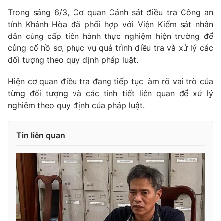
Ðiện thoại Thời báo VTV:
024.66 897 897
Trong sáng 6/3, Cơ quan Cảnh sát điều tra Công an
Email:
toasoan@vtv.vn
tỉnh Khánh Hòa đã phối hợp với Viện Kiểm sát nhân
Liên hệ quảng cáo:
024-7300.7108
dân cùng cấp tiến hành thực nghiệm hiện trường để
củng cố hồ sơ, phục vụ quá trình điều tra và xử lý các
đối tượng theo quy định pháp luật.
Hiện cơ quan điều tra đang tiếp tục làm rõ vai trò của
từng đối tượng và các tình tiết liên quan để xử lý
nghiêm theo quy định của pháp luật.
Tin liên quan
® Cấm sao chép dưới mọi hình thức nếu không có sự chấp
thuận bằng văn bản. Ghi rõ nguồn VTV.vn khi phát hành lại
thông tin từ website này.