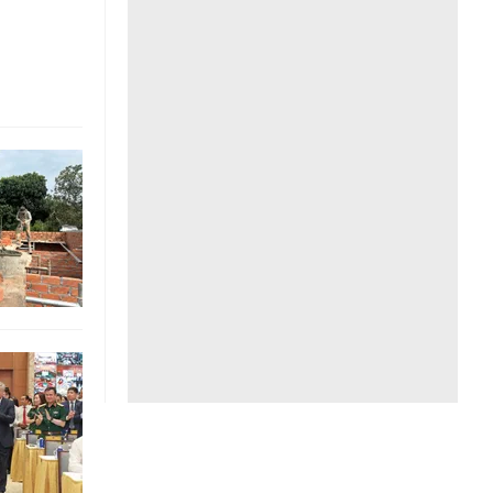
Liên hệ toà soạn
hệ tương lai