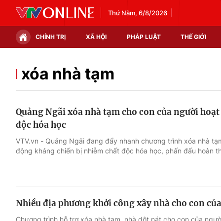
Thứ Năm, 6/8/2026
CHÍNH TRỊ
XÃ HỘI
PHÁP LUẬT
THẾ GIỚI
Chính trị
Xã hội
xóa nhà tạm
Thế giới
Kinh tế
Quảng Ngãi xóa nhà tạm cho con của người hoạt
Tin tức
Tài chính
độc hóa học
Thế giới đó đây
Thị trường
VTV.vn - Quảng Ngãi đang đẩy nhanh chương trình xóa nhà tạm
động kháng chiến bị nhiễm chất độc hóa học, phấn đấu hoàn th
Câu chuyện quốc tế
Góc doanh nghiệp
Dữ liệu và đời sống
Nhiều địa phương khởi công xây nhà cho con của
Chương trình hỗ trợ xóa nhà tạm, nhà dột nát cho con của ngư