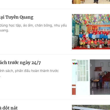
 tại Tuyên Quang
 dùng học tập, áo ấm, chăn bông, nhu yếu
Quang.
ách trước ngày 24/7
hính sách, phấn đấu hoàn thành trước
.
 dột nát