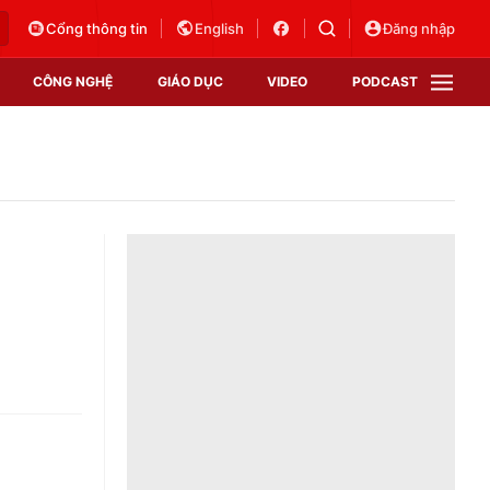
Cổng thông tin
English
Đăng nhập
CÔNG NGHỆ
GIÁO DỤC
VIDEO
PODCAST
VTV Money
VTV Thể thao
VTV Sức khoẻ
Bất động sản
Thị trường 24h
Tấm lòng Việt
Vươn mình bằng AI
VTV4
VTV8
VTV9
Lịch phát sóng
Giao lưu trực tuyến
Sự kiện