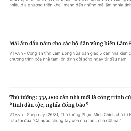
nhiều địa phương triển khai, mang đến những mái ấm nghĩa tình
Giải trí
Đời sống
Điện ảnh
Du lịch
Mái ấm đầu năm cho các hộ dân vùng biên Lâm
Âm nhạc
Làm đẹp
VTV.vn - Công an tỉnh Lâm Đồng vừa bàn giao 5 căn nhà kiên cố
chương trình xóa nhà tạm, ổn định đời sống ngay từ đầu năm.
Sao
Chất lượng cuộc sốn
Thủ tướng: 334.000 căn nhà mới là công trình c
“tình dân tộc, nghĩa đồng bào”
VTV.vn - Sáng nay (26/8), Thủ tướng Phạm Minh Chính chủ trì H
trào thi đua "Cả nước chung tay xóa nhà tạm, nhà dột nát".