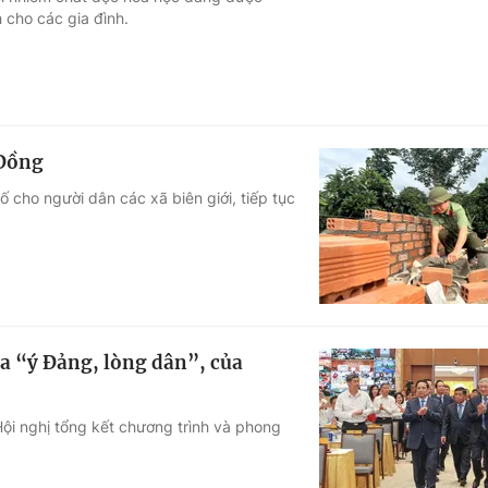
 cho các gia đình.
Góc ảnh
Giáo dục
Công nghệ
Tuyển sinh
Hitech Công ng
 Đồng
Học trực tuyến
Sản phẩm
 cho người dân các xã biên giới, tiếp tục
g
Thị trường
Tư vấn
ủa “ý Đảng, lòng dân”, của
ội nghị tổng kết chương trình và phong