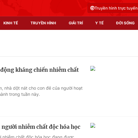
Truyền hình trực tuyến
KINH TẾ
TRUYỀN HÌNH
GIẢI TRÍ
Y TẾ
ĐỜI SỐNG
Pháp luật
Y tế
Truyền hình
Multimedia
 động kháng chiến nhiễm chất
Phim VTV
Video
Hậu trường
Shorts video
, nhà dột nát cho con đẻ của người hoạt
ành trong tuần này.
Nhân vật
Podcast
Khán giả
EMagazine
Giải sao mai
Photo
 người nhiễm chất độc hóa học
Infographic
ời nhiễm chất độc hóa học đang được