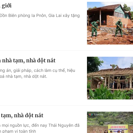
 giới
ồn Biên phòng Ia Pnôn, Gia Lai xây tặng
a nhà tạm, nhà dột nát
g án, giải pháp, cách làm cụ thể, hiệu
á nhà tạm, nhà dột nát.
tạm, nhà dột nát
ủa mọi nguồn lực, đến nay Thái Nguyên đã
 phạm vi toàn tỉnh