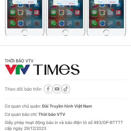
Tin tức
Kinh tế
Thế giới đó đây
Tài chính
Dữ liệu và đời sống
Câu chuyện quốc tế
Thị trường
Truyền hình
Góc doanh nghiệp
Phim VTV
THỜI BÁO VTV
Giải trí
Hậu trường
Điện ảnh
Đời sống
Nhân vật
Âm nhạc
Theo dõi báo trên
Du lịch
Khán giả
Giáo dục
Sao
Làm đẹp
Giải sao mai
Cơ quan chủ quản:
Đài Truyền hình Việt Nam
Tuyển sinh
Công nghệ
Cơ quan báo chí:
Thời báo VTV
Chất lượng cuộc sống
Học trực tuyến
Giấy phép hoạt động báo in và báo điện tử số 483/GP-BTTTT
Hitech Công nghệ tương lai
cấp ngày 29/12/2023