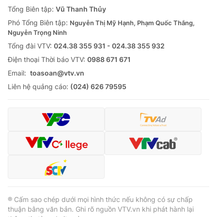
Giao lưu trực tuyến
Tổng Biên tập:
Vũ Thanh Thủy
Sản phẩm
Phó Tổng Biên tập:
Nguyễn Thị Mỹ Hạnh, Phạm Quốc Thắng,
Lịch phát sóng
Thị trường
Nguyễn Trọng Ninh
Tổng đài VTV:
024.38 355 931 - 024.38 355 932
Tư vấn
Ðiện thoại Thời báo VTV:
0988 671 671
Chuyên mục khác
Email:
toasoan@vtv.vn
Emagazine
Podcast
Liên hệ quảng cáo:
(024) 626 79595
Photo
Infographic
Video
Shorts video
VTV Money
VTV Thể thao
VTV Sức khoẻ
Bất động sản
® Cấm sao chép dưới mọi hình thức nếu không có sự chấp
thuận bằng văn bản. Ghi rõ nguồn VTV.vn khi phát hành lại