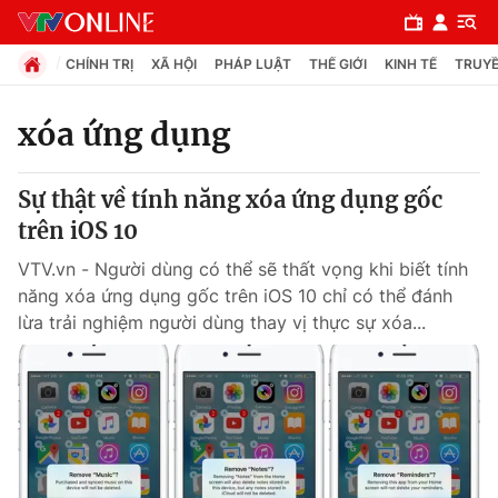
CHÍNH TRỊ
XÃ HỘI
PHÁP LUẬT
THẾ GIỚI
KINH TẾ
TRUYỀ
xóa ứng dụng
Chuyên mục
Sự thật về tính năng xóa ứng dụng gốc
Chính trị
trên iOS 10
VTV.vn - Người dùng có thể sẽ thất vọng khi biết tính
Xã hội
năng xóa ứng dụng gốc trên iOS 10 chỉ có thể đánh
lừa trải nghiệm người dùng thay vị thực sự xóa...
Pháp luật
Y tế
Thế giới