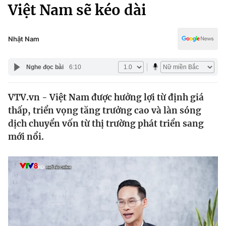
Chính trị
Việt Nam sẽ kéo dài
Truyền hình
Văn hóa - Giải trí
Xã hội
Y tế
Nhật Nam
Đời sống
Pháp luật
Công nghệ
Nghe đọc bài
6:10
Giáo dục
Y tế
VTV.vn - Việt Nam được hưởng lợi từ định giá
thấp, triển vọng tăng trưởng cao và làn sóng
Thế giới
dịch chuyển vốn từ thị trường phát triển sang
mới nổi.
Tin tức
Kinh tế
Thế giới đó đây
Tài chính
Dữ liệu và đời sống
Câu chuyện quốc tế
Thị trường
Truyền hình
Góc doanh nghiệp