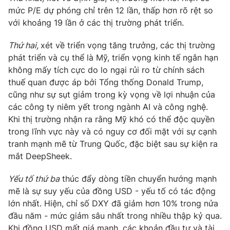
mức P/E dự phóng chỉ trên 12 lần, thấp hơn rõ rệt so
với khoảng 19 lần ở các thị trường phát triển.
Thứ hai,
xét về triển vọng tăng trưởng, các thị trường
phát triển và cụ thể là Mỹ, triển vọng kinh tế ngắn hạn
không mấy tích cực do lo ngại rủi ro từ chính sách
thuế quan được áp bởi Tổng thống Donald Trump,
cũng như sự sụt giảm trong kỳ vọng về lợi nhuận của
các công ty niêm yết trong ngành AI và công nghệ.
Khi thị trường nhận ra rằng Mỹ khó có thể độc quyền
trong lĩnh vực này và có nguy cơ đối mặt với sự cạnh
tranh mạnh mẽ từ Trung Quốc, đặc biệt sau sự kiện ra
mắt DeepSheek.
Yếu tố thứ ba
thúc đẩy dòng tiền chuyển hướng mạnh
mẽ là sự suy yếu của đồng USD - yếu tố có tác động
lớn nhất. Hiện, chỉ số DXY đã giảm hơn 10% trong nửa
đầu năm - mức giảm sâu nhất trong nhiều thập kỷ qua.
Khi đồng USD mất giá mạnh, các khoản đầu tư và tài