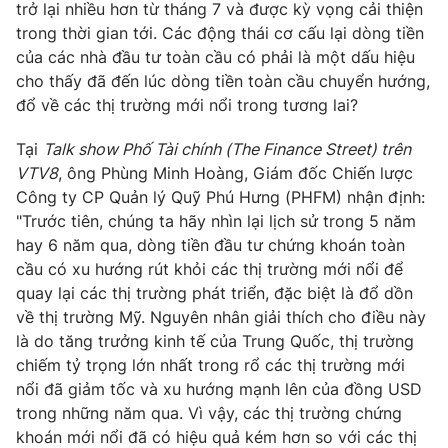
trở lại nhiều hơn từ tháng 7 và được kỳ vọng cải thiện
Photo
Infographic
trong thời gian tới. Các động thái cơ cấu lại dòng tiền
của các nhà đầu tư toàn cầu có phải là một dấu hiệu
cho thấy đã đến lúc dòng tiền toàn cầu chuyển hướng,
Video
Shorts video
đổ về các thị trường mới nổi trong tương lai?
VTV Money
VTV Thể thao
Tại
Talk show Phố Tài chính (The Finance Street) trên
VTV8
, ông Phùng Minh Hoàng, Giám đốc Chiến lược
Công ty CP Quản lý Quỹ Phú Hưng (PHFM) nhận định:
VTV Sức khoẻ
Bất động sản
"Trước tiên, chúng ta hãy nhìn lại lịch sử trong 5 năm
hay 6 năm qua, dòng tiền đầu tư chứng khoán toàn
Thị trường 24h
Tấm lòng Việt
cầu có xu hướng rút khỏi các thị trường mới nổi để
quay lại các thị trường phát triển, đặc biệt là đổ dồn
về thị trường Mỹ. Nguyên nhân giải thích cho điều này
VTV4
Vươn mình bằng AI
là do tăng trưởng kinh tế của Trung Quốc, thị trường
chiếm tỷ trọng lớn nhất trong rổ các thị trường mới
VTV9
VTV8
nổi đã giảm tốc và xu hướng mạnh lên của đồng USD
trong những năm qua. Vì vậy, các thị trường chứng
khoán mới nổi đã có hiệu quả kém hơn so với các thị
Liên hệ tòa soạn
English