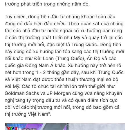
trường phát triển trong những năm đó.
Tuy nhiên, dòng tiền đầu tư chứng khoán toàn cầu
đang có dấu hiệu đảo chiều. Theo quan sát của chúng
THỜI BÁO VTV
tôi, các nhà đầu tư nước ngoài có xu hướng bán ròng
ở các thị trường phát triển như Mỹ và quay trở lại các
thị trường mới nổi, đặc biệt là Trung Quốc. Dòng tiền
Theo dõi báo trên
này cũng có xu hướng lan tỏa sang các thị trường mới
nổi khác như Đài Loan (Trung Quốc), Ấn Độ và các
Cơ quan chủ quản:
Đài Truyền hình Việt Nam
quốc gia Đông Nam Á khác. Xu hướng này trở nên rõ
Cơ quan báo chí:
Thời báo VTV
nét hơn trong 1 - 2 tháng gần đây, sau khi Trung Quốc
Giấy phép hoạt động báo in và báo điện tử số 483/GP-BTTTT
và Việt Nam đạt được thỏa thuận thương mại sơ bộ
cấp ngày 29/12/2023
với Mỹ. Các tổ chức tài chính lớn trên thế giới như
Tổng Biên tập:
Vũ Thanh Thủy
Goldman Sachs và JP Morgan cũng vừa nâng khuyến
nghị tăng tỷ trọng đầu tư và có quan điểm tích cực
Phó Tổng Biên tập:
Nguyễn Thị Mỹ Hạnh, Phạm Quốc Thắng,
Nguyễn Trọng Ninh
đối với các thị trường mới nổi, trong đó bao gồm cả
thị trường Việt Nam".
Tổng đài VTV:
024.38 355 931 - 024.38 355 932
Ðiện thoại Thời báo VTV:
024.66 897 897