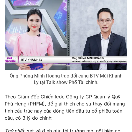
Email:
toasoan@vtv.vn
Liên hệ quảng cáo:
024-7300.7108
Ông Phùng Minh Hoàng trao đổi cùng BTV Mùi Khánh
Ly tại Talk show Phố Tài chính.
® Cấm sao chép dưới mọi hình thức nếu không có sự chấp
Theo Giám đốc Chiến lược Công ty CP Quản lý Quỹ
thuận bằng văn bản. Ghi rõ nguồn VTV.vn khi phát hành lại
Phú Hưng (PHFM), để giải thích cho sự thay đổi mang
thông tin từ website này.
tính cấu trúc này của dòng tiền đầu tư cổ phiếu toàn
cầu, có 3 lý do chính:
Thứ nhất,
xét về định giá, thị trường mới nổi hiện có