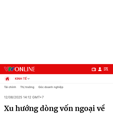
KINH TẾ
Chính trị
Tài chính
Thị trường
Góc doanh nghiệp
Xã hội
12/08/2025 14:12 GMT+7
Pháp luật
Chuyên mục
Kinh tế
Xu hướng dòng vốn ngoại về
Thể thao