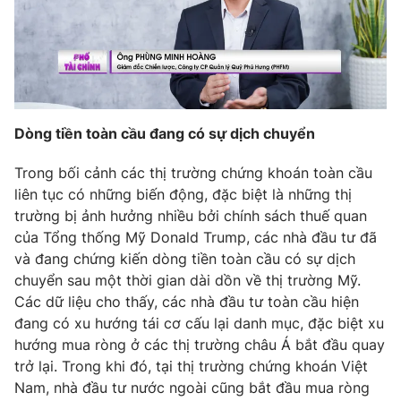
Phim VTV
Giải trí
Hậu trường
Điện ảnh
Đời sống
Nhân vật
Âm nhạc
Du lịch
Khán giả
Giáo dục
Sao
D
òng tiền toàn cầu
đang
có sự dịch chuyển
Làm đẹp
Giải sao mai
Tuyển sinh
Trong bối cảnh các thị trường chứng khoán toàn cầu
Công nghệ
Chất lượng cuộc sống
liên tục có những biến động, đặc biệt là những thị
Học trực tuyến
Hitech Công nghệ tương lai
trường bị ảnh hưởng nhiều bởi chính sách thuế quan
Giao lưu trực tuyến
của Tổng thống Mỹ Donald Trump, các nhà đầu tư đã
Sản phẩm
và đang chứng kiến dòng tiền toàn cầu có sự dịch
Lịch phát sóng
chuyển sau một thời gian dài dồn về thị trường Mỹ.
Thị trường
Các dữ liệu cho thấy, các nhà đầu tư toàn cầu hiện
Tư vấn
đang có xu hướng tái cơ cấu lại danh mục, đặc biệt xu
hướng mua ròng ở các thị trường châu Á bắt đầu quay
Chuyên mục khác
trở lại. Trong khi đó, tại thị trường chứng khoán Việt
Emagazine
Podcast
Nam, nhà đầu tư nước ngoài cũng bắt đầu mua ròng