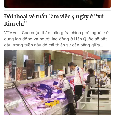
® Cấm sao chép dưới mọi hình thức nếu không có sự chấp
Đối thoại về tuần làm việc 4 ngày ở "xứ
thuận bằng văn bản. Ghi rõ nguồn VTV.vn khi phát hành lại
Kim chi"
thông tin từ website này.
VTV.vn - Các cuộc thảo luận giữa chính phủ, người sử
dụng lao động và người lao động ở Hàn Quốc sẽ bắt
đầu trong tuần này để cải thiện sự cân bằng giữa...