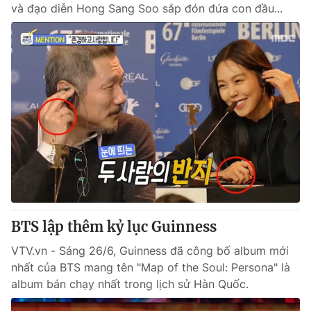
và đạo diễn Hong Sang Soo sắp đón đứa con đầu...
BTS lập thêm kỷ lục Guinness
VTV.vn - Sáng 26/6, Guinness đã công bố album mới
nhất của BTS mang tên "Map of the Soul: Persona" là
album bán chạy nhất trong lịch sử Hàn Quốc.