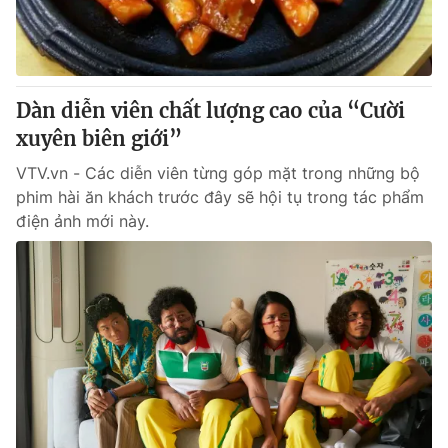
Thị trường 24h
Tấm lòng Việt
VTV4
Vươn mình bằng AI
Dàn diễn viên chất lượng cao của “Cười
VTV9
VTV8
xuyên biên giới”
VTV.vn - Các diễn viên từng góp mặt trong những bộ
Liên hệ tòa soạn
English
phim hài ăn khách trước đây sẽ hội tụ trong tác phẩm
điện ảnh mới này.
THỜI BÁO VTV
Theo dõi báo trên
Cơ quan chủ quản:
Đài Truyền hình Việt Nam
Cơ quan báo chí:
Thời báo VTV