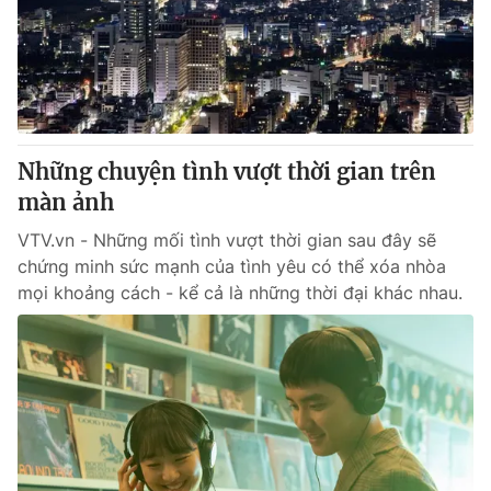
Tin tức
Kinh tế
Thế giới đó đây
Tài chính
Dữ liệu và đời sống
Câu chuyện quốc tế
Thị trường
Những chuyện tình vượt thời gian trên
Truyền hình
Góc doanh nghiệp
màn ảnh
Phim VTV
Giải trí
VTV.vn - Những mối tình vượt thời gian sau đây sẽ
Hậu trường
chứng minh sức mạnh của tình yêu có thể xóa nhòa
Điện ảnh
mọi khoảng cách - kể cả là những thời đại khác nhau.
Đời sống
Nhân vật
Âm nhạc
Du lịch
Khán giả
Giáo dục
Sao
Làm đẹp
Giải sao mai
Tuyển sinh
Công nghệ
Chất lượng cuộc sống
Học trực tuyến
Hitech Công nghệ tương lai