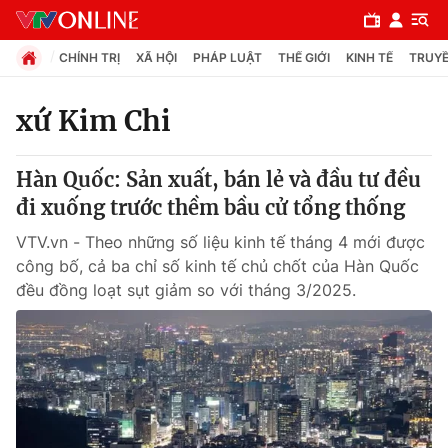
CHÍNH TRỊ
XÃ HỘI
PHÁP LUẬT
THẾ GIỚI
KINH TẾ
TRUYỀ
xứ Kim Chi
Chuyên mục
Hàn Quốc: Sản xuất, bán lẻ và đầu tư đều
Chính trị
đi xuống trước thềm bầu cử tổng thống
VTV.vn - Theo những số liệu kinh tế tháng 4 mới được
Xã hội
công bố, cả ba chỉ số kinh tế chủ chốt của Hàn Quốc
đều đồng loạt sụt giảm so với tháng 3/2025.
Pháp luật
Y tế
Thế giới