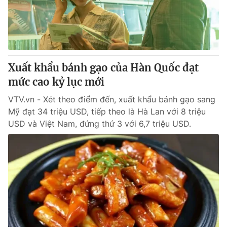
Giao lưu trực tuyến
Sản phẩm
Lịch phát sóng
Thị trường
Tư vấn
Xuất khẩu bánh gạo của Hàn Quốc đạt
Chuyên mục khác
mức cao kỷ lục mới
Emagazine
Podcast
VTV.vn - Xét theo điểm đến, xuất khẩu bánh gạo sang
Mỹ đạt 34 triệu USD, tiếp theo là Hà Lan với 8 triệu
Photo
Infographic
USD và Việt Nam, đứng thứ 3 với 6,7 triệu USD.
Video
Shorts video
VTV Money
VTV Thể thao
VTV Sức khoẻ
Bất động sản