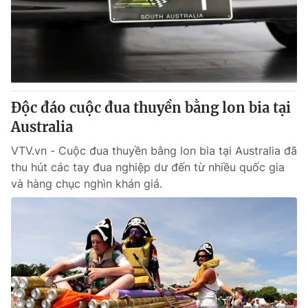
Tin tức
Kinh tế
Thế giới đó đây
Tài chính
Dữ liệu và đời sống
Câu chuyện quốc tế
Thị trường
Độc đáo cuộc đua thuyền bằng lon bia tại
Truyền hình
Góc doanh nghiệp
Australia
Phim VTV
Giải trí
VTV.vn - Cuộc đua thuyền bằng lon bia tại Australia đã
Hậu trường
thu hút các tay đua nghiệp dư đến từ nhiều quốc gia
Điện ảnh
và hàng chục nghìn khán giả.
Đời sống
Nhân vật
Âm nhạc
Du lịch
Khán giả
Giáo dục
Sao
Làm đẹp
Giải sao mai
Tuyển sinh
Công nghệ
Chất lượng cuộc sống
Học trực tuyến
Hitech Công nghệ tương lai