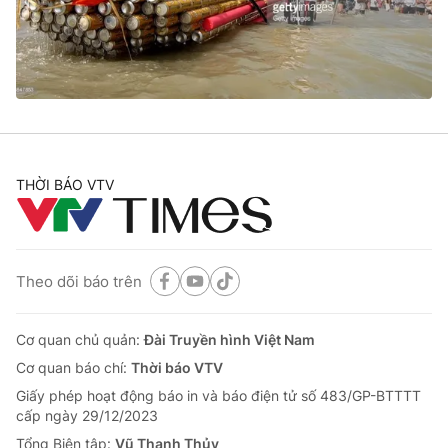
Giao lưu trực tuyến
Sản phẩm
Lịch phát sóng
Thị trường
Tư vấn
Chuyên mục khác
Emagazine
Podcast
THỜI BÁO VTV
Photo
Infographic
Theo dõi báo trên
Video
Shorts video
Cơ quan chủ quản:
Đài Truyền hình Việt Nam
VTV Money
VTV Thể thao
Cơ quan báo chí:
Thời báo VTV
Giấy phép hoạt động báo in và báo điện tử số 483/GP-BTTTT
VTV Sức khoẻ
Bất động sản
cấp ngày 29/12/2023
Tổng Biên tập:
Vũ Thanh Thủy