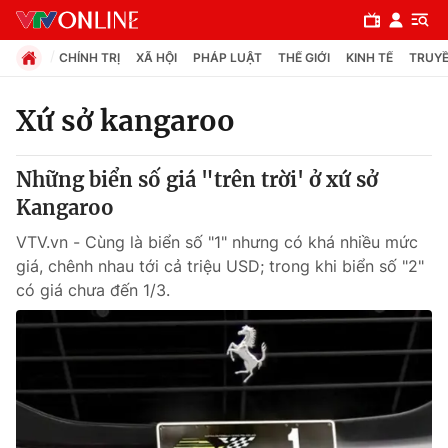
CHÍNH TRỊ
XÃ HỘI
PHÁP LUẬT
THẾ GIỚI
KINH TẾ
TRUYỀ
Xứ sở kangaroo
Chuyên mục
Những biển số giá "trên trời' ở xứ sở
Chính trị
Kangaroo
VTV.vn - Cùng là biển số "1" nhưng có khá nhiều mức
Xã hội
giá, chênh nhau tới cả triệu USD; trong khi biển số "2"
có giá chưa đến 1/3.
Pháp luật
Y tế
Thế giới