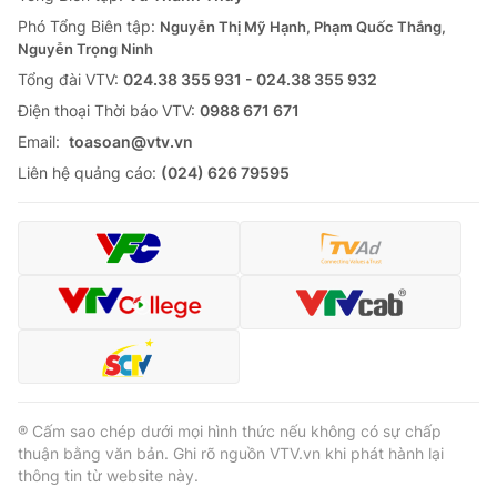
Thị trường 24h
Tấm lòng Việt
Phó Tổng Biên tập:
Nguyễn Thị Mỹ Hạnh, Phạm Quốc Thắng,
Nguyễn Trọng Ninh
VTV4
Vươn mình bằng AI
Tổng đài VTV:
024.38 355 931 - 024.38 355 932
Ðiện thoại Thời báo VTV:
0988 671 671
VTV9
VTV8
Email:
toasoan@vtv.vn
Liên hệ quảng cáo:
(024) 626 79595
Liên hệ tòa soạn
English
THỜI BÁO VTV
Theo dõi báo trên
® Cấm sao chép dưới mọi hình thức nếu không có sự chấp
thuận bằng văn bản. Ghi rõ nguồn VTV.vn khi phát hành lại
thông tin từ website này.
Cơ quan chủ quản:
Đài Truyền hình Việt Nam