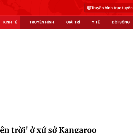
Truyền hình trực tuyến
KINH TẾ
TRUYỀN HÌNH
GIẢI TRÍ
Y TẾ
ĐỜI SỐNG
Pháp luật
Y tế
Truyền hình
Multimedia
Phim VTV
Video
Hậu trường
Shorts video
Nhân vật
Podcast
Khán giả
EMagazine
Giải sao mai
Photo
ên trời' ở xứ sở Kangaroo
Infographic