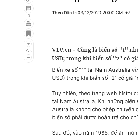
Theo Dân trí
03/12/2020 20:00 GMT+7
0
Giải trí
Đời sống
Điện ảnh
Du lịch
VTV.vn - Cùng là biển số "1" nh
Âm nhạc
Làm đẹp
USD; trong khi biển số "2" có gi
Sao
Chất lượng cuộc sốn
Biển xe số "1" tại Nam Australia 
USD) trong khi biển số "2" có giá
Tuy nhiên, theo trang web historic
tại Nam Australia. Khi những biển
Australia không cho phép chuyển đ
biển số phải được hoàn trả cho chí
Sau đó, vào năm 1985, để ăn mừng