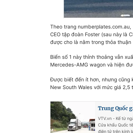
Theo trang numberplates.com.au, b
CEO tập đoàn Foster (sau này là C
được cho là nằm trong thỏa thuận 
Biển số 1 này thỉnh thoảng vẫn xu
Mercedes-AMG wagon và hiện được
Được biết đến ít hơn, nhưng cũng 
New South Wales với mức giá 2,5 
Trung Quốc gắ
VTV.vn - Kể từ n
Cửa khẩu Quốc tế
điện tử trên kính lá