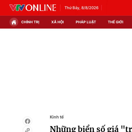
Thứ Bảy, 8/8/2026
CHÍNH TRỊ
XÃ HỘI
PHÁP LUẬT
THẾ GIỚI
Chính trị
Xã hội
Thế giới
Kinh tế
Tin tức
Tài chính
Thế giới đó đây
Thị trường
Câu chuyện quốc tế
Góc doanh nghiệp
Dữ liệu và đời sống
Kinh tế
Những biển số giá "tr