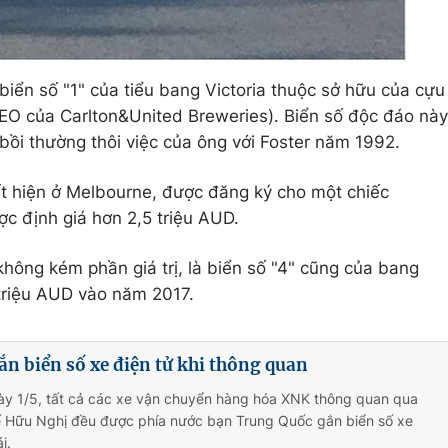
iển số "1" của tiểu bang Victoria thuộc sở hữu của cựu
EO của Carlton&United Breweries). Biển số độc đáo này
bồi thường thôi việc của ông với Foster năm 1992.
ất hiện ở Melbourne, được đăng ký cho một chiếc
 định giá hơn 2,5 triệu AUD.
không kém phần giá trị, là biển số "4" cũng của bang
triệu AUD vào năm 2017.
n biển số xe điện tử khi thông quan
gày 1/5, tất cả các xe vận chuyển hàng hóa XNK thông quan qua
 Hữu Nghị đều được phía nước bạn Trung Quốc gắn biển số xe
i.