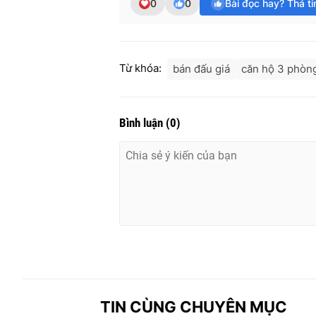
0
0
Bài đọc hay? Thả t
Từ khóa:
bán đấu giá
căn hộ 3 phòn
Bình luận
(
0
)
TIN CÙNG CHUYÊN MỤC