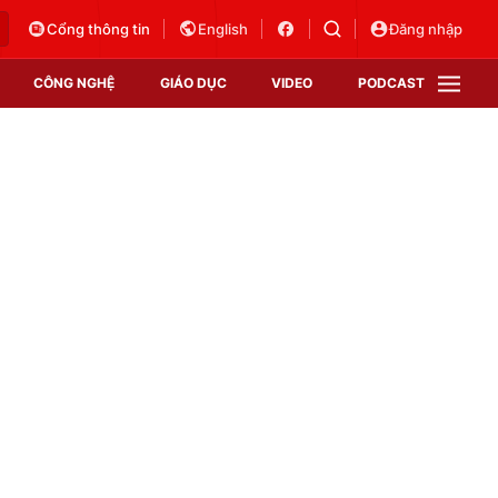
Cổng thông tin
English
Đăng nhập
CÔNG NGHỆ
GIÁO DỤC
VIDEO
PODCAST
VTV Money
VTV Thể thao
VTV Sức khoẻ
Bất động sản
Thị trường 24h
Tấm lòng Việt
Vươn mình bằng AI
VTV4
VTV8
VTV9
Lịch phát sóng
Giao lưu trực tuyến
Sự kiện