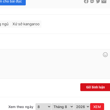
im cho bài đọc
g ngủ
Xứ sở kangaroo
Gửi bình luận
Xem theo ngày
XEM