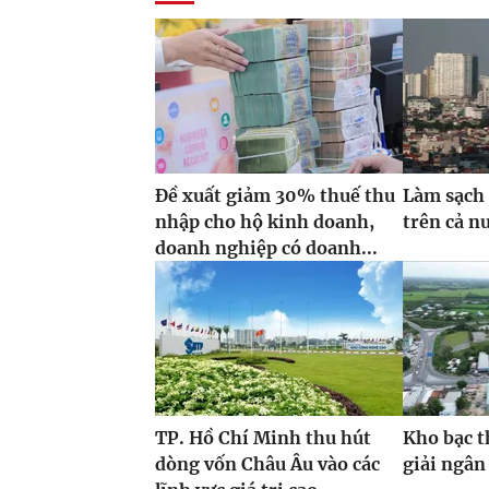
Đề xuất giảm 30% thuế thu
Làm sạch 
nhập cho hộ kinh doanh,
trên cả n
doanh nghiệp có doanh...
TP. Hồ Chí Minh thu hút
Kho bạc t
dòng vốn Châu Âu vào các
giải ngân