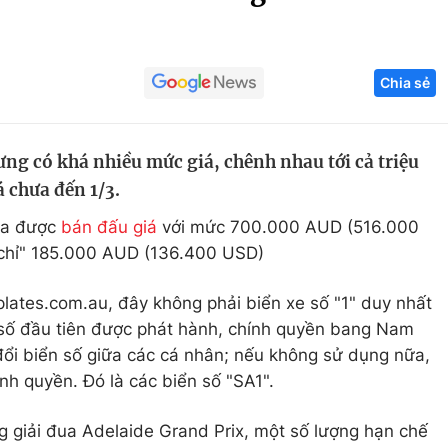
Góc ảnh
Chia sẻ
Giáo dục
Công nghệ
Tuyển sinh
Hitech Công ng
ưng có khá nhiều mức giá, chênh nhau tới cả triệu
Học trực tuyến
Sản phẩm
á chưa đến 1/3.
g
Thị trường
vừa được
bán đấu giá
với mức 700.000 AUD (516.000
Tư vấn
 "chỉ" 185.000 AUD (136.400 USD)
plates.com.au, đây không phải biển xe số "1" duy nhất
 số đầu tiên được phát hành, chính quyền bang Nam
ổi biển số giữa các cá nhân; nếu không sử dụng nữa,
nh quyền. Đó là các biển số "SA1".
 giải đua Adelaide Grand Prix, một số lượng hạn chế