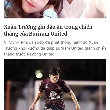
Giao lưu trực tuyến
Sản phẩm
Lịch phát sóng
Thị trường
Tư vấn
Xuân Trường ghi dấu ấn trong chiến
Chuyên mục khác
thắng của Buriram United
Emagazine
Podcast
VTV.vn - Pha dàn xếp đá phạt thông minh do Xuân
Trường khởi xướng đã giúp Buriram United giành chiến
thắng trước Rayong United.
Photo
Infographic
Video
Shorts video
VTV Money
VTV Thể thao
VTV Sức khoẻ
Bất động sản