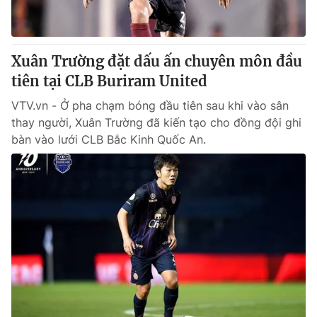
Thị trường 24h
Tấm lòng Việt
VTV4
Vươn mình bằng AI
Xuân Trường đặt dấu ấn chuyên môn đầu
tiên tại CLB Buriram United
VTV9
VTV8
VTV.vn - Ở pha chạm bóng đầu tiên sau khi vào sân
thay người, Xuân Trường đã kiến tạo cho đồng đội ghi
Liên hệ tòa soạn
English
bàn vào lưới CLB Bắc Kinh Quốc An.
THỜI BÁO VTV
Theo dõi báo trên
Cơ quan chủ quản:
Đài Truyền hình Việt Nam
Cơ quan báo chí:
Thời báo VTV