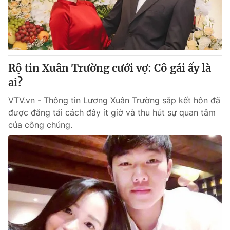
Tin tức
Kinh tế
Thế giới đó đây
Tài chính
Dữ liệu và đời sống
Câu chuyện quốc tế
Thị trường
Rộ tin Xuân Trường cưới vợ: Cô gái ấy là
Truyền hình
ai?
Góc doanh nghiệp
VTV.vn - Thông tin Lương Xuân Trường sắp kết hôn đã
Phim VTV
Giải trí
được đăng tải cách đây ít giờ và thu hút sự quan tâm
Hậu trường
của công chúng.
Điện ảnh
Đời sống
Nhân vật
Âm nhạc
Du lịch
Khán giả
Giáo dục
Sao
Làm đẹp
Giải sao mai
Tuyển sinh
Công nghệ
Chất lượng cuộc sống
Học trực tuyến
Hitech Công nghệ tương lai