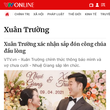
CHÍNH TRỊ
XÃ HỘI
PHÁP LUẬT
THẾ GIỚI
KINH TẾ
TRUYỀ
Xuân Trường
Chuyên mục
Xuân Trường xác nhận sắp đón công chúa
Chính trị
đầu lòng
VTV.vn - Xuân Trường chính thức thông báo mình và
Xã hội
vợ chưa cưới - Nhuệ Giang sắp lên chức.
Pháp luật
Y tế
Thế giới