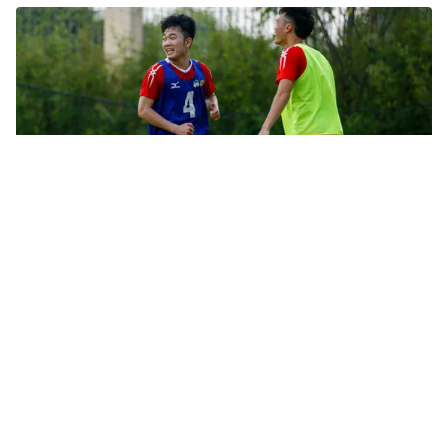
Tin mới
Video
Live
Emagazine
Trang chủ
CLB Sài Gòn 3 - 1 CLB HAGL: Bùi Trần Vũ
lập cú đúp, CLB Sài Gòn thắng trận đầu
tiên
VTV.vn - VTV Sports cập nhật liên tục diễn biến trận
đấu giữa CLB Sài Gòn và CLB HAGL thuộc vòng 5 Nuti
Café V.League 2018.