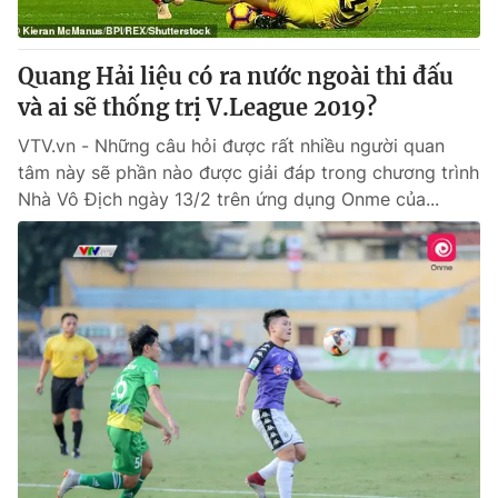
® Cấm sao chép dưới mọi hình thức nếu không có sự chấp
Quang Hải liệu có ra nước ngoài thi đấu
thuận bằng văn bản. Ghi rõ nguồn VTV.vn khi phát hành lại
và ai sẽ thống trị V.League 2019?
thông tin từ website này.
VTV.vn - Những câu hỏi được rất nhiều người quan
tâm này sẽ phần nào được giải đáp trong chương trình
Nhà Vô Địch ngày 13/2 trên ứng dụng Onme của...