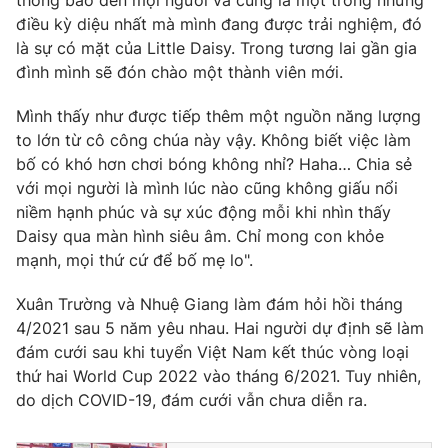
điều kỳ diệu nhất mà mình đang được trải nghiệm, đó
là sự có mặt của Little Daisy. Trong tương lai gần gia
đình mình sẽ đón chào một thành viên mới.
THỜI BÁO VTV
Mình thấy như được tiếp thêm một nguồn năng lượng
to lớn từ cô công chúa này vậy. Không biết việc làm
bố có khó hơn chơi bóng không nhỉ? Haha… Chia sẻ
với mọi người là mình lúc nào cũng không giấu nổi
Theo dõi báo trên
niềm hạnh phúc và sự xúc động mỗi khi nhìn thấy
Daisy qua màn hình siêu âm. Chỉ mong con khỏe
Cơ quan chủ quản:
Đài Truyền hình Việt Nam
mạnh, mọi thứ cứ để bố mẹ lo".
Cơ quan báo chí:
Thời báo VTV
Xuân Trường và Nhuệ Giang làm đám hỏi hồi tháng
Giấy phép hoạt động báo in và báo điện tử số 483/GP-BTTTT
4/2021 sau 5 năm yêu nhau. Hai người dự định sẽ làm
cấp ngày 29/12/2023
đám cưới sau khi tuyển Việt Nam kết thúc vòng loại
Tổng Biên tập:
Vũ Thanh Thủy
thứ hai World Cup 2022 vào tháng 6/2021. Tuy nhiên,
Phó Tổng Biên tập:
Nguyễn Thị Mỹ Hạnh, Phạm Quốc Thắng,
do dịch COVID-19, đám cưới vẫn chưa diễn ra.
Nguyễn Trọng Ninh
Tổng đài VTV:
024.38 355 931 - 024.38 355 932