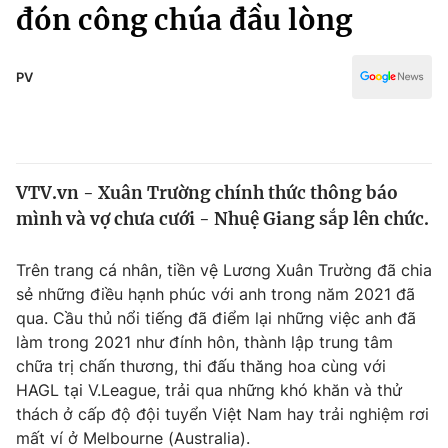
Chính trị
đón công chúa đầu lòng
Truyền hình
Văn hóa - Giải trí
Xã hội
Y tế
PV
Đời sống
Pháp luật
Công nghệ
Giáo dục
Y tế
VTV.vn - Xuân Trường chính thức thông báo
mình và vợ chưa cưới - Nhuệ Giang sắp lên chức.
Thế giới
Trên trang cá nhân, tiền vệ Lương Xuân Trường đã chia
Tin tức
sẻ những điều hạnh phúc với anh trong năm 2021 đã
Kinh tế
qua. Cầu thủ nổi tiếng đã điểm lại những việc anh đã
Thế giới đó đây
Tài chính
làm trong 2021 như đính hôn, thành lập trung tâm
Dữ liệu và đời sống
Câu chuyện quốc tế
chữa trị chấn thương, thi đấu thăng hoa cùng với
Thị trường
HAGL tại V.League, trải qua những khó khăn và thử
Truyền hình
thách ở cấp độ đội tuyển Việt Nam hay trải nghiệm rơi
Góc doanh nghiệp
mất ví ở Melbourne (Australia).