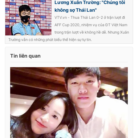
Lương Xuân Trường: "Chúng tôi
Ðiện thoại Thời báo VTV:
024.66 897 897
không sợ Thái Lan"
Email:
toasoan@vtv.vn
VTV.vn - Thua Thái Lan 0-2 ở trận lượt đi
Liên hệ quảng cáo:
024-7300.7108
AFF Cup 2020, nhiệm vụ của ĐT Việt Nam
trong trận lượt về không hề dễ. Nhưng Xuân
Trường vẫn có những phát biểu thể hiện sự tự tin.
Tin liên quan
® Cấm sao chép dưới mọi hình thức nếu không có sự chấp
thuận bằng văn bản. Ghi rõ nguồn VTV.vn khi phát hành lại
thông tin từ website này.