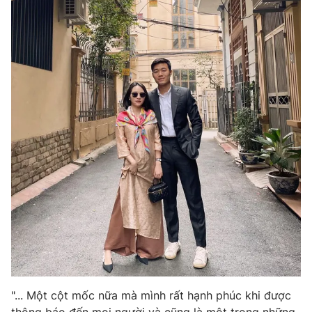
Photo
Infographic
Video
Shorts video
VTV Money
VTV Thể thao
VTV Sức khoẻ
Bất động sản
Thị trường 24h
Tấm lòng Việt
VTV4
Vươn mình bằng AI
VTV9
VTV8
"... Một cột mốc nữa mà mình rất hạnh phúc khi được
Liên hệ tòa soạn
English
thông báo đến mọi người và cũng là một trong những