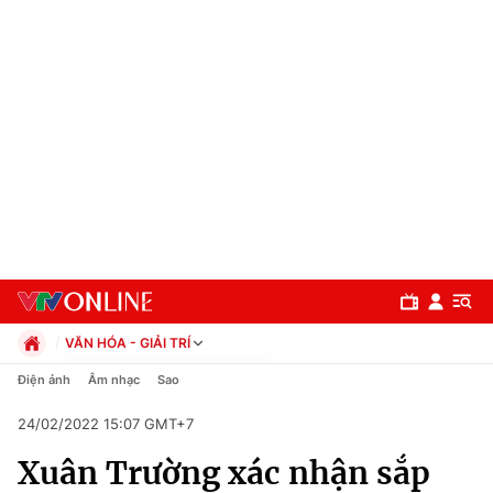
VĂN HÓA - GIẢI TRÍ
Chính trị
Điện ảnh
Âm nhạc
Sao
Xã hội
24/02/2022 15:07 GMT+7
Pháp luật
Chuyên mục
Kinh tế
Xuân Trường xác nhận sắp
Thể thao