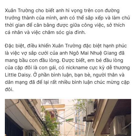
Phim VTV
Giải trí
Xuân Trường cho biết anh hi vọng trên con đường
Hậu trường
trưởng thành của mình, anh có thể sắp xếp và làm chủ
Điện ảnh
Đời sống
thời gian để cân bằng được giữa công việc, sở thích
Nhân vật
Âm nhạc
cá nhân và việc chăm sóc gia đình.
Du lịch
Khán giả
Giáo dục
Sao
Đặc biệt, điều khiến Xuân Trường đặc biệt hạnh phúc
Làm đẹp
Giải sao mai
là việc vợ sắp cưới của anh Ngô Mai Nhuệ Giang đã
Tuyển sinh
Công nghệ
mang bầu con đầu lòng. Được biết, em bé đầu lòng
Chất lượng cuộc sống
Học trực tuyến
của cặp đôi là con gái, có nickname cực kỳ dễ thương
Hitech Công nghệ tương lai
Little Daisy. Ở phần bình luận, bạn bè, người thân và
Giao lưu trực tuyến
dân mạng đã để lại rất nhiều bình luận chúc mừng cặp
Sản phẩm
đôi.
Lịch phát sóng
Thị trường
Tư vấn
Chuyên mục khác
Emagazine
Podcast