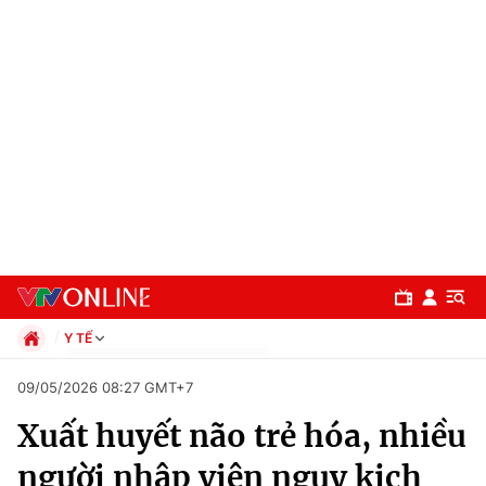
Y TẾ
Chính trị
09/05/2026 08:27 GMT+7
Xã hội
Xuất huyết não trẻ hóa, nhiều
Pháp luật
Chuyên mục
Kinh tế
người nhập viện nguy kịch
Thể thao