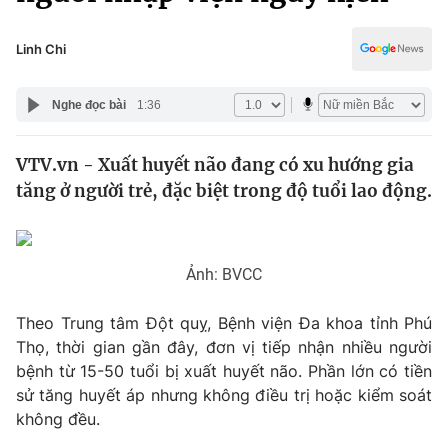
Chính trị
Truyền hình
Văn hóa - Giải trí
Linh Chi
Xã hội
Y tế
Đời sống
Nghe đọc bài
1:36
Pháp luật
Công nghệ
Giáo dục
VTV.vn - Xuất huyết não đang có xu hướng gia
Y tế
tăng ở người trẻ, đặc biệt trong độ tuổi lao động.
Thế giới
Ảnh: BVCC
Tin tức
Kinh tế
Thế giới đó đây
Theo Trung tâm Đột quỵ, Bệnh viện Đa khoa tỉnh Phú
Tài chính
Thọ, thời gian gần đây, đơn vị tiếp nhận nhiều người
Dữ liệu và đời sống
Câu chuyện quốc tế
bệnh từ 15-50 tuổi bị xuất huyết não. Phần lớn có tiền
Thị trường
sử tăng huyết áp nhưng không điều trị hoặc kiểm soát
Truyền hình
Góc doanh nghiệp
không đều.