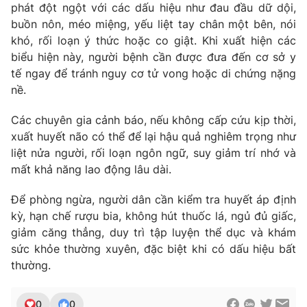
phát đột ngột với các dấu hiệu như đau đầu dữ dội,
Photo
Infographic
buồn nôn, méo miệng, yếu liệt tay chân một bên, nói
khó, rối loạn ý thức hoặc co giật. Khi xuất hiện các
biểu hiện này, người bệnh cần được đưa đến cơ sở y
Video
Shorts video
tế ngay để tránh nguy cơ tử vong hoặc di chứng nặng
nề.
VTV Money
VTV Thể thao
Các chuyên gia cảnh báo, nếu không cấp cứu kịp thời,
xuất huyết não có thể để lại hậu quả nghiêm trọng như
VTV Sức khoẻ
Bất động sản
liệt nửa người, rối loạn ngôn ngữ, suy giảm trí nhớ và
mất khả năng lao động lâu dài.
Thị trường 24h
Tấm lòng Việt
Để phòng ngừa, người dân cần kiểm tra huyết áp định
kỳ, hạn chế rượu bia, không hút thuốc lá, ngủ đủ giấc,
VTV4
Vươn mình bằng AI
giảm căng thẳng, duy trì tập luyện thể dục và khám
sức khỏe thường xuyên, đặc biệt khi có dấu hiệu bất
VTV9
VTV8
thường.
Liên hệ tòa soạn
English
0
0