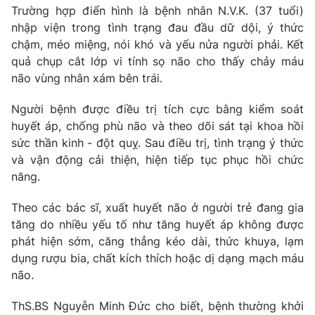
Phim VTV
Trường hợp điển hình là bệnh nhân N.V.K. (37 tuổi)
Giải trí
nhập viện trong tình trạng đau đầu dữ dội, ý thức
Hậu trường
Điện ảnh
chậm, méo miệng, nói khó và yếu nửa người phải. Kết
Đời sống
Nhân vật
quả chụp cắt lớp vi tính sọ não cho thấy chảy máu
Âm nhạc
não vùng nhân xám bên trái.
Du lịch
Khán giả
Giáo dục
Sao
Người bệnh được điều trị tích cực bằng kiểm soát
Làm đẹp
Giải sao mai
Tuyển sinh
huyết áp, chống phù não và theo dõi sát tại khoa hồi
Công nghệ
Chất lượng cuộc sống
sức thần kinh - đột quỵ. Sau điều trị, tình trạng ý thức
Học trực tuyến
và vận động cải thiện, hiện tiếp tục phục hồi chức
Hitech Công nghệ tương lai
năng.
Giao lưu trực tuyến
Sản phẩm
Theo các bác sĩ, xuất huyết não ở người trẻ đang gia
Lịch phát sóng
Thị trường
tăng do nhiều yếu tố như tăng huyết áp không được
phát hiện sớm, căng thẳng kéo dài, thức khuya, lạm
Tư vấn
dụng rượu bia, chất kích thích hoặc dị dạng mạch máu
Chuyên mục khác
não.
Emagazine
Podcast
ThS.BS Nguyễn Minh Đức cho biết, bệnh thường khởi