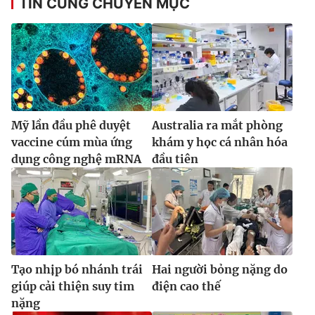
TIN CÙNG CHUYÊN MỤC
Ðiện thoại Thời báo VTV:
024.66 897 897
Email:
toasoan@vtv.vn
Liên hệ quảng cáo:
024-7300.7108
Mỹ lần đầu phê duyệt
Australia ra mắt phòng
vaccine cúm mùa ứng
khám y học cá nhân hóa
dụng công nghệ mRNA
đầu tiên
® Cấm sao chép dưới mọi hình thức nếu không có sự chấp
thuận bằng văn bản. Ghi rõ nguồn VTV.vn khi phát hành lại
Tạo nhịp bó nhánh trái
Hai người bỏng nặng do
thông tin từ website này.
giúp cải thiện suy tim
điện cao thế
nặng