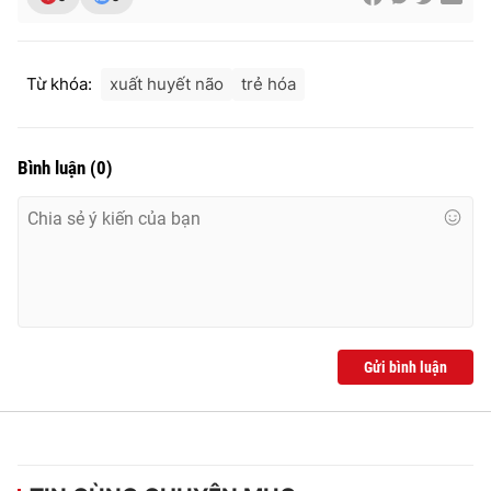
Từ khóa:
xuất huyết não
trẻ hóa
THỜI BÁO VTV
Bình luận
(
0
)
Theo dõi báo trên
Cơ quan chủ quản:
Đài Truyền hình Việt Nam
Cơ quan báo chí:
Thời báo VTV
Giấy phép hoạt động báo in và báo điện tử số 483/GP-BTTTT
cấp ngày 29/12/2023
Gửi bình luận
Tổng Biên tập:
Vũ Thanh Thủy
Phó Tổng Biên tập:
Nguyễn Thị Mỹ Hạnh, Phạm Quốc Thắng,
Nguyễn Trọng Ninh
Tổng đài VTV:
024.38 355 931 - 024.38 355 932