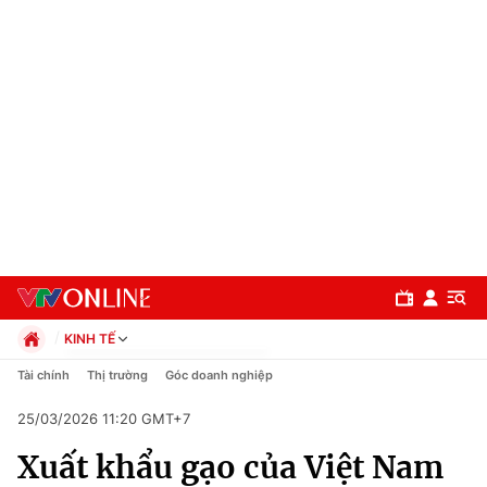
KINH TẾ
Chính trị
Tài chính
Thị trường
Góc doanh nghiệp
Xã hội
25/03/2026 11:20 GMT+7
Pháp luật
Chuyên mục
Kinh tế
Xuất khẩu gạo của Việt Nam
Thể thao