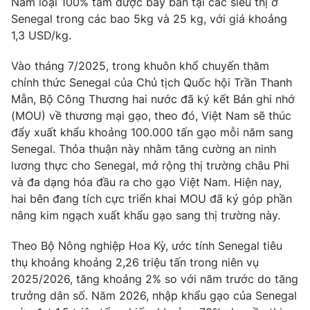
Nam loại 100% tấm được bày bán tại các siêu thị ở
Senegal trong các bao 5kg và 25 kg, với giá khoảng
Photo
Infographic
1,3 USD/kg.
Video
Shorts video
Vào tháng 7/2025, trong khuôn khổ chuyến thăm
chính thức Senegal của Chủ tịch Quốc hội Trần Thanh
Mẫn, Bộ Công Thương hai nước đã ký kết Bản ghi nhớ
VTV Money
VTV Thể thao
(MOU) về thương mại gạo, theo đó, Việt Nam sẽ thúc
đẩy xuất khẩu khoảng 100.000 tấn gạo mỗi năm sang
VTV Sức khoẻ
Bất động sản
Senegal. Thỏa thuận này nhằm tăng cường an ninh
lương thực cho Senegal, mở rộng thị trường châu Phi
và đa dạng hóa đầu ra cho gạo Việt Nam. Hiện nay,
Thị trường 24h
Tấm lòng Việt
hai bên đang tích cực triển khai MOU đã ký góp phần
nâng kim ngạch xuất khẩu gạo sang thị trường này.
VTV4
Vươn mình bằng AI
Theo Bộ Nông nghiệp Hoa Kỳ, ước tính Senegal tiêu
thụ khoảng khoảng 2,26 triệu tấn trong niên vụ
VTV9
VTV8
2025/2026, tăng khoảng 2% so với năm trước do tăng
trưởng dân số. Năm 2026, nhập khẩu gạo của Senegal
Liên hệ tòa soạn
English