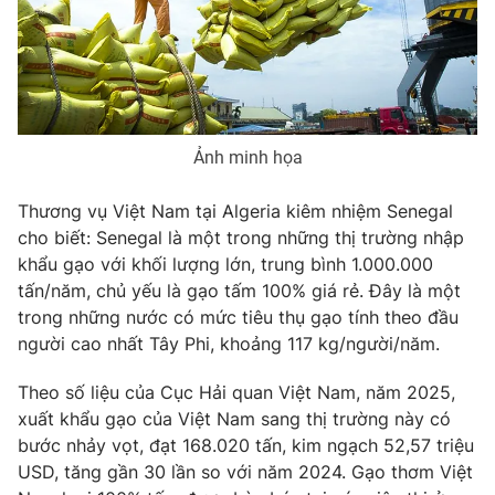
Phim VTV
Giải trí
Hậu trường
Điện ảnh
Đời sống
Nhân vật
Âm nhạc
Du lịch
Khán giả
Giáo dục
Ảnh minh họa
Sao
Làm đẹp
Giải sao mai
Tuyển sinh
Thương vụ Việt Nam tại Algeria kiêm nhiệm Senegal
Công nghệ
Chất lượng cuộc sống
cho biết: Senegal là một trong những thị trường nhập
Học trực tuyến
Hitech Công nghệ tương lai
khẩu gạo với khối lượng lớn, trung bình 1.000.000
Giao lưu trực tuyến
tấn/năm, chủ yếu là gạo tấm 100% giá rẻ. Đây là một
Sản phẩm
trong những nước có mức tiêu thụ gạo tính theo đầu
người cao nhất Tây Phi, khoảng 117 kg/người/năm.
Lịch phát sóng
Thị trường
Theo số liệu của Cục Hải quan Việt Nam, năm 2025,
Tư vấn
xuất khẩu gạo của Việt Nam sang thị trường này có
Chuyên mục khác
bước nhảy vọt, đạt 168.020 tấn, kim ngạch 52,57 triệu
Emagazine
Podcast
USD, tăng gần 30 lần so với năm 2024. Gạo thơm Việt