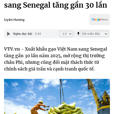
Chính trị
sang Senegal tăng gần 30 lần
Truyền hình
Văn hóa - Giải trí
Xã hội
Y tế
Uyên Hương
Đời sống
Pháp luật
Công nghệ
Nghe đọc bài
3:44
Giáo dục
Y tế
VTV.vn - Xuất khẩu gạo Việt Nam sang Senegal
tăng gần 30 lần năm 2025, mở rộng thị trường
Thế giới
châu Phi, nhưng cũng đối mặt thách thức từ
chính sách giá trần và cạnh tranh quốc tế.
Tin tức
Kinh tế
Thế giới đó đây
Tài chính
Dữ liệu và đời sống
Câu chuyện quốc tế
Thị trường
Truyền hình
Góc doanh nghiệp