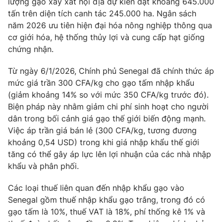
lượng gạo xay xát nội địa dự kiến đạt khoảng 645.000
Ðiện thoại Thời báo VTV:
024.66 897 897
tấn trên diện tích canh tác 245.000 ha. Ngân sách
Email:
toasoan@vtv.vn
năm 2026 ưu tiên hiện đại hóa nông nghiệp thông qua
Liên hệ quảng cáo:
024-7300.7108
cơ giới hóa, hệ thống thủy lợi và cung cấp hạt giống
chứng nhận.
Từ ngày 6/1/2026, Chính phủ Senegal đã chính thức áp
mức giá trần 300 CFA/kg cho gạo tấm nhập khẩu
(giảm khoảng 14% so với mức 350 CFA/kg trước đó).
Biện pháp này nhằm giảm chi phí sinh hoạt cho người
dân trong bối cảnh giá gạo thế giới biến động mạnh.
Việc áp trần giá bán lẻ (300 CFA/kg, tương đương
khoảng 0,54 USD) trong khi giá nhập khẩu thế giới
tăng có thể gây áp lực lên lợi nhuận của các nhà nhập
khẩu và phân phối.
® Cấm sao chép dưới mọi hình thức nếu không có sự chấp
thuận bằng văn bản. Ghi rõ nguồn VTV.vn khi phát hành lại
Các loại thuế liên quan đến nhập khẩu gạo vào
thông tin từ website này.
Senegal gồm thuế nhập khẩu gạo trắng, trong đó có
gạo tấm là 10%, thuế VAT là 18%, phí thống kê 1% và