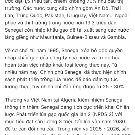
ước đạt 1,5 triệu tấn, chiếm khoảng 70% nhu cầu thị
trường. Các nước cung cấp chính gồm Ấn Độ, Thái
Lan, Trung Quốc, Pakistan, Uruguay, Việt Nam… Ngoài
phục vụ thị trường trong nước hơn 19,3 triệu dân,
THỜI BÁO VTV
Senegal còn nhập khẩu gạo để tái xuất sang các nước
láng giềng như Mauritania, Guinea-Bissau và Gambia.
Về cơ chế, từ năm 1995, Senegal xóa bỏ độc quyền
nhập khẩu gạo của công ty nhà nước và tự do hóa
Theo dõi báo trên
hoàn toàn việc nhập khẩu loại lương thực này. Từ
nhiều năm nay, Chính phủ Senegal đã thực hiện chính
Cơ quan chủ quản:
Đài Truyền hình Việt Nam
sách phát triển trồng lúa nước để bảo đảm tự túc
Cơ quan báo chí:
Thời báo VTV
lương thực, tuy nhiên chỉ đáp ứng được từ 25 - 30%.
Giấy phép hoạt động báo in và báo điện tử số 483/GP-BTTTT
cấp ngày 29/12/2023
Thương vụ Việt Nam tại Algeria kiêm nhiệm Senegal
thông tin thêm: Senegal đang tích cực triển khai Chiến
Tổng Biên tập:
Vũ Thanh Thủy
lược Phát triển lúa gạo quốc gia lần 2 (NRDS 2) với
Phó Tổng Biên tập:
Nguyễn Thị Mỹ Hạnh, Phạm Quốc Thắng,
mục tiêu đạt sản lượng 3 triệu tấn lúa vào năm 2030
Nguyễn Trọng Ninh
để tự cân đối nhu cầu. Trong niên vụ 2025 - 2026, sản
Tổng đài VTV:
024.38 355 931 - 024.38 355 932