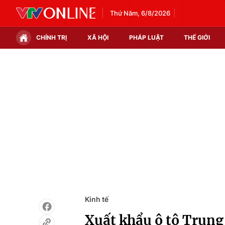
Thứ Năm, 6/8/2026
CHÍNH TRỊ
XÃ HỘI
PHÁP LUẬT
THẾ GIỚI
Chính trị
Xã hội
Thế giới
Kinh tế
Tin tức
Tài chính
Thế giới đó đây
Thị trường
Câu chuyện quốc tế
Góc doanh nghiệp
Dữ liệu và đời sống
Kinh tế
Xuất khẩu ô tô Trung