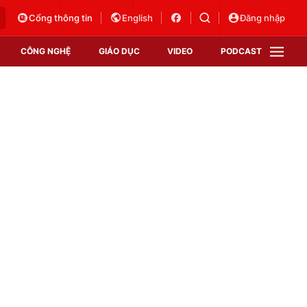
Cổng thông tin
English
Đăng nhập
CÔNG NGHỆ
GIÁO DỤC
VIDEO
PODCAST
VTV Money
VTV Thể thao
VTV Sức khoẻ
Bất động sản
Thị trường 24h
Tấm lòng Việt
Vươn mình bằng AI
VTV4
VTV8
VTV9
Lịch phát sóng
Giao lưu trực tuyến
Sự kiện