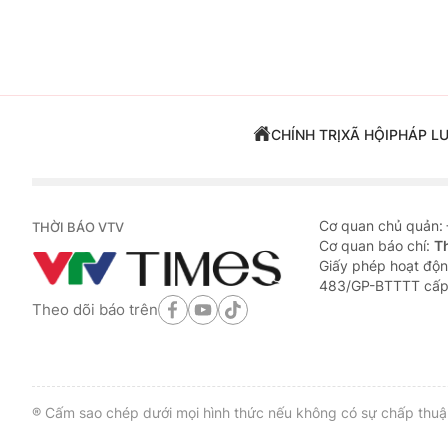
CHÍNH TRỊ
XÃ HỘI
PHÁP L
Cơ quan chủ quản:
THỜI BÁO VTV
Cơ quan báo chí:
T
Giấy phép hoạt độn
483/GP-BTTTT cấp
Theo dõi báo trên
® Cấm sao chép dưới mọi hình thức nếu không có sự chấp thuận 