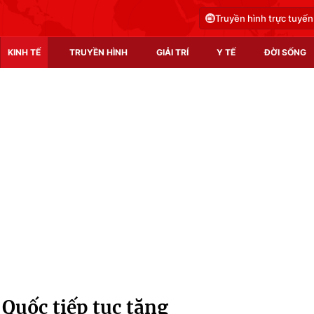
Truyền hình trực tuyến
KINH TẾ
TRUYỀN HÌNH
GIẢI TRÍ
Y TẾ
ĐỜI SỐNG
Pháp luật
Y tế
Truyền hình
Multimedia
Phim VTV
Video
Hậu trường
Shorts video
Nhân vật
Podcast
Khán giả
EMagazine
Giải sao mai
Photo
 Quốc tiếp tục tăng
Infographic