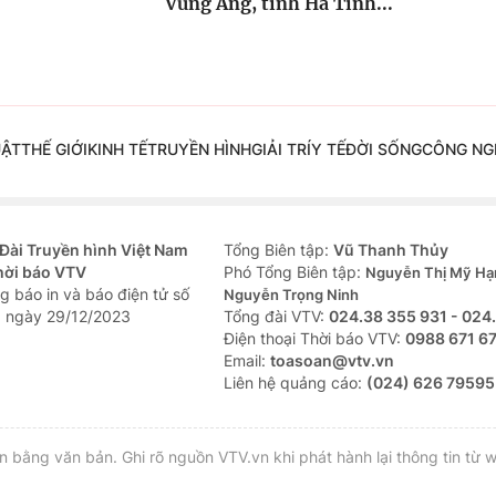
Vũng Áng, tỉnh Hà Tĩnh...
UẬT
THẾ GIỚI
KINH TẾ
TRUYỀN HÌNH
GIẢI TRÍ
Y TẾ
ĐỜI SỐNG
CÔNG NG
Đài Truyền hình Việt Nam
Tổng Biên tập:
Vũ Thanh Thủy
hời báo VTV
Phó Tổng Biên tập:
Nguyễn Thị Mỹ Hạ
g báo in và báo điện tử số
Nguyễn Trọng Ninh
 ngày 29/12/2023
Tổng đài VTV:
024.38 355 931 - 024
Ðiện thoại Thời báo VTV:
0988 671 6
Email:
toasoan@vtv.vn
Liên hệ quảng cáo:
(024) 626 79595
bằng văn bản. Ghi rõ nguồn VTV.vn khi phát hành lại thông tin từ w