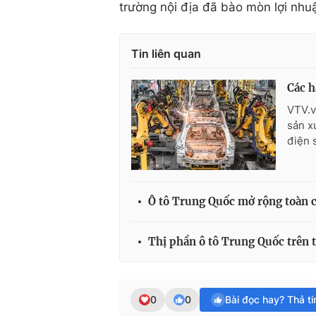
trường nội địa đã bào mòn lợi nh
Tin liên quan
Các h
VTV.v
sản x
điện 
Ô tô Trung Quốc mở rộng toàn c
Thị phần ô tô Trung Quốc trên 
0
0
Bài đọc hay? Thả t