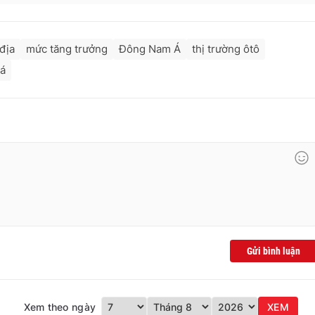
 địa
mức tăng trưởng
Đông Nam Á
thị trường ôtô
iá
Gửi bình luận
Xem theo ngày
XEM