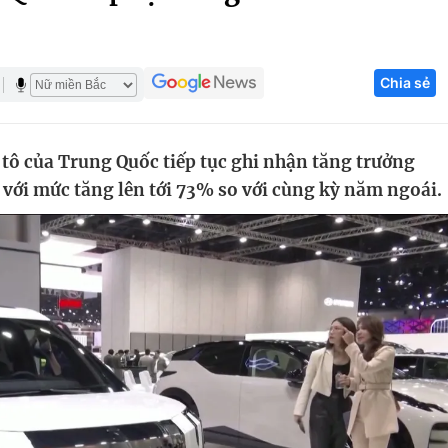
Góc ảnh
Chia sẻ
Giáo dục
Công nghệ
Tuyển sinh
Hitech Công ng
tô của Trung Quốc tiếp tục ghi nhận tăng trưởng
Học trực tuyến
Sản phẩm
với mức tăng lên tới 73% so với cùng kỳ năm ngoái.
g
Thị trường
Tư vấn