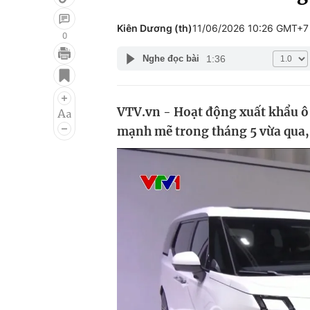
Kiên Dương (th)
11/06/2026 10:26 GMT+7
0
1:36
Nghe đọc bài
Giải trí
Đời sống
Điện ảnh
Du lịch
VTV.vn - Hoạt động xuất khẩu ô 
Âm nhạc
Làm đẹp
mạnh mẽ trong tháng 5 vừa qua, 
Sao
Chất lượng cuộc sốn