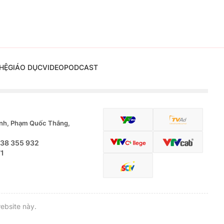
HỆ
GIÁO DỤC
VIDEO
PODCAST
nh, Phạm Quốc Thắng,
.38 355 932
71
ebsite này.