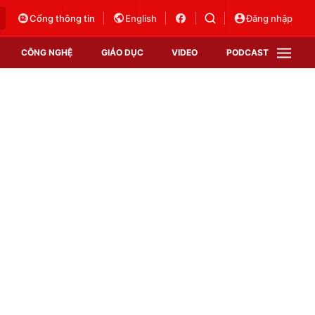
Cổng thông tin
English
Đăng nhập
CÔNG NGHỆ
GIÁO DỤC
VIDEO
PODCAST
VTV Money
VTV Thể thao
VTV Sức khoẻ
Bất động sản
Thị trường 24h
Tấm lòng Việt
Vươn mình bằng AI
VTV4
VTV8
VTV9
Lịch phát sóng
Giao lưu trực tuyến
Sự kiện