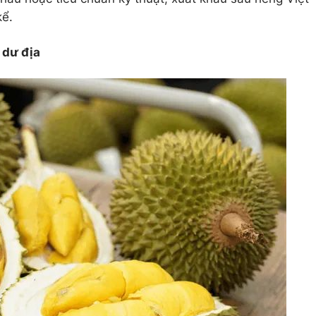
kể.
 dư địa