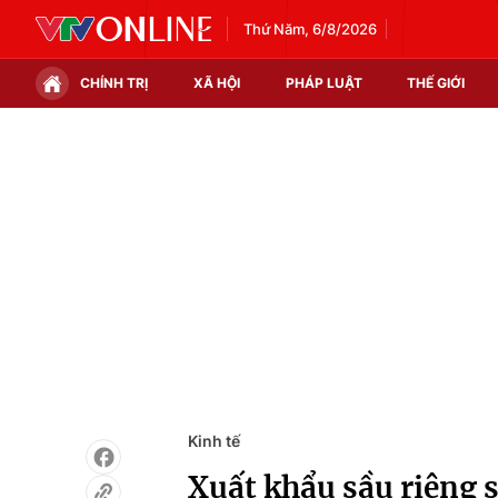
Thứ Năm, 6/8/2026
CHÍNH TRỊ
XÃ HỘI
PHÁP LUẬT
THẾ GIỚI
Chính trị
Xã hội
Thế giới
Kinh tế
Tin tức
Tài chính
Thế giới đó đây
Thị trường
Câu chuyện quốc tế
Góc doanh nghiệp
Dữ liệu và đời sống
Kinh tế
Xuất khẩu sầu riêng