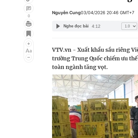
Nguyễn Cung
03/04/2026 20:46 GMT+7
0
4:12
Nghe đọc bài
Giải trí
Đời sống
Điện ảnh
Du lịch
VTV.vn - Xuất khẩu sầu riêng V
Âm nhạc
Làm đẹp
trường Trung Quốc chiếm ưu thế 
Sao
Chất lượng cuộc sốn
toàn ngành tăng vọt.