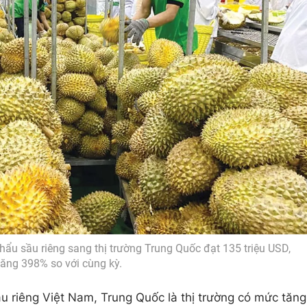
ẩu sầu riêng sang thị trường Trung Quốc đạt 135 triệu USD,
tăng 398% so với cùng kỳ.
ầu riêng Việt Nam, Trung Quốc là thị trường có mức tăng