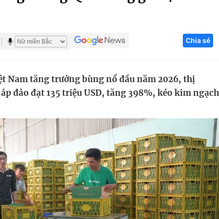
Góc ảnh
Chia sẻ
Giáo dục
Công nghệ
Tuyển sinh
Hitech Công ng
iệt Nam tăng trưởng bùng nổ đầu năm 2026, thị
Học trực tuyến
Sản phẩm
áp đảo đạt 135 triệu USD, tăng 398%, kéo kim ngạch
g
Thị trường
Tư vấn