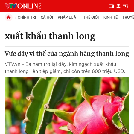
CHÍNH TRỊ
XÃ HỘI
PHÁP LUẬT
THẾ GIỚI
KINH TẾ
TRUYỀ
xuất khẩu thanh long
Chuyên mục
Vực dậy vị thế của ngành hàng thanh long
Chính trị
VTV.vn - Ba năm trở lại đây, kim ngạch xuất khẩu
thanh long liên tiếp giảm, chỉ còn trên 600 triệu USD.
Xã hội
Pháp luật
Y tế
Thế giới