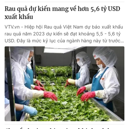
Thị trường 24h
Tấm lòng Việt
Rau quả dự kiến mang về hơn 5,6 tỷ USD
xuất khẩu
VTV4
Vươn mình bằng AI
VTV.vn - Hiệp hội Rau quả Việt Nam dự báo xuất khẩu
rau quả năm 2023 dự kiến sẽ đạt khoảng 5,5 - 5,6 tỷ
VTV9
VTV8
USD. Đây là mức kỷ lục của ngành hàng này từ trước...
Liên hệ tòa soạn
English
THỜI BÁO VTV
Theo dõi báo trên
Cơ quan chủ quản:
Đài Truyền hình Việt Nam
Cơ quan báo chí:
Thời báo VTV