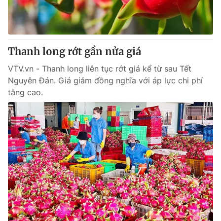
Tin tức
Kinh tế
Thế giới đó đây
Tài chính
Dữ liệu và đời sống
Thanh long rớt gần nửa giá
Câu chuyện quốc tế
Thị trường
VTV.vn - Thanh long liên tục rớt giá kể từ sau Tết
Truyền hình
Góc doanh nghiệp
Nguyên Đán. Giá giảm đồng nghĩa với áp lực chi phí
tăng cao.
Phim VTV
Giải trí
Hậu trường
Điện ảnh
Đời sống
Nhân vật
Âm nhạc
Du lịch
Khán giả
Giáo dục
Sao
Làm đẹp
Giải sao mai
Tuyển sinh
Công nghệ
Chất lượng cuộc sống
Học trực tuyến
Hitech Công nghệ tương lai