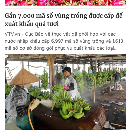
Giao lưu trực tuyến
Sản phẩm
Gần 7.000 mã số vùng trồng được cấp để
Lịch phát sóng
Thị trường
xuất khẩu quả tươi
Tư vấn
VTV.vn - Cục Bảo vệ thực vật đã phối hợp với các
Chuyên mục khác
nước nhập khẩu cấp 6.997 mã số vùng trồng và 1.613
mã số cơ sở đóng gói phục vụ xuất khẩu các loại...
Emagazine
Podcast
Photo
Infographic
Video
Shorts video
VTV Money
VTV Thể thao
VTV Sức khoẻ
Bất động sản