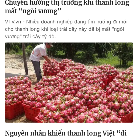
Chuyển hướng thị trường khi thanh long
Giấy phép hoạt động báo in và báo điện tử số 483/GP-BTTTT
mất “ngôi vương”
cấp ngày 29/12/2023
Tổng Biên tập:
Vũ Thanh Thủy
VTV.vn - Nhiều doanh nghiệp đang tìm hướng đi mới
Phó Tổng Biên tập:
cho thanh long khi loại trái cây này đã bị mất "ngôi
Nguyễn Thị Mỹ Hạnh, Phạm Quốc Thắng,
Nguyễn Trọng Ninh
vương" trái cây tỷ đô.
Tổng đài VTV:
024.38 355 931 - 024.38 355 932
Ðiện thoại Thời báo VTV:
024.66 897 897
Email:
toasoan@vtv.vn
Liên hệ quảng cáo:
024-7300.7108
Nguyên nhân khiến thanh long Việt “đi