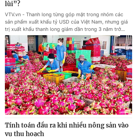
lùi”?
VTV.vn - Thanh long từng góp mặt trong nhóm các
® Cấm sao chép dưới mọi hình thức nếu không có sự chấp
sản phẩm xuất khẩu tỷ USD của Việt Nam, nhưng giá
thuận bằng văn bản. Ghi rõ nguồn VTV.vn khi phát hành lại
trị xuất khẩu thanh long giảm dần trong 3 năm trở...
thông tin từ website này.
Tính toán đầu ra khi nhiều nông sản vào
vụ thu hoạch