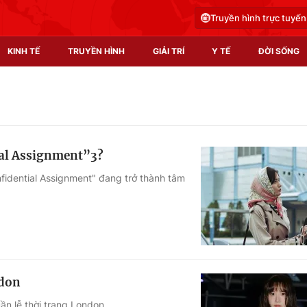
Truyền hình trực tuyến
KINH TẾ
TRUYỀN HÌNH
GIẢI TRÍ
Y TẾ
ĐỜI SỐNG
Pháp luật
Y tế
Truyền hình
Multimedia
ial Assignment”3?
Phim VTV
Video
nfidential Assignment" đang trở thành tâm
Hậu trường
Shorts video
Nhân vật
Podcast
Khán giả
EMagazine
Giải sao mai
Photo
ndon
Infographic
ần lễ thời trang London.