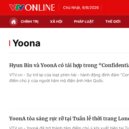
Chủ Nhật, 9/8/2026
CHÍNH TRỊ
XÃ HỘI
PHÁP LUẬT
THẾ GIỚI
Chính trị
Xã hội
Yoona
Thế giới
Kinh tế
Hyun Bin và YoonA có tái hợp trong “Confident
Tin tức
Tài chính
VTV.vn - Sự trở lại của loạt phim hài - hành động đình đám "Co
điểm chú ý của người hâm mộ điện ảnh Hàn Quốc.
Thế giới đó đây
Thị trường
Câu chuyện quốc tế
Góc doanh nghiệp
Dữ liệu và đời sống
YoonA tỏa sáng rực rỡ tại Tuần lễ thời trang Lo
VTV.vn - YoonA đã trở thành tâm điểm chú ý khi xuất hiện tại Tu