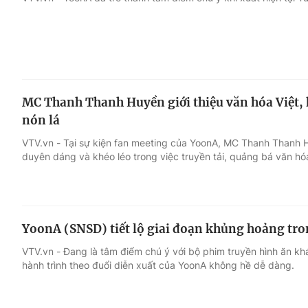
Giải trí
Đời sống
Điện ảnh
Du lịch
MC Thanh Thanh Huyền giới thiệu văn hóa Việt,
Âm nhạc
Làm đẹp
nón lá
VTV.vn - Tại sự kiện fan meeting của YoonA, MC Thanh Thanh 
Sao
Chất lượng cuộc sốn
duyên dáng và khéo léo trong việc truyền tải, quảng bá văn hó
YoonA (SNSD) tiết lộ giai đoạn khủng hoảng tro
VTV.vn - Đang là tâm điểm chú ý với bộ phim truyền hình ăn kh
hành trình theo đuổi diễn xuất của YoonA không hề dễ dàng.