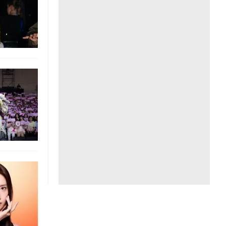
Liên hệ toà soạn
hệ tương lai