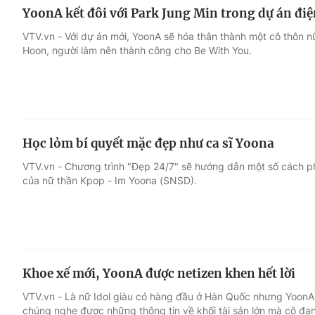
YoonA kết đôi với Park Jung Min trong dự án đi
VTV.vn - Với dự án mới, YoonA sẽ hóa thân thành một cô thôn 
Hoon, người làm nên thành công cho Be With You.
Học lỏm bí quyết mặc đẹp như ca sĩ Yoona
VTV.vn - Chương trình "Đẹp 24/7" sẽ hướng dẫn một số cách phố
của nữ thần Kpop - Im Yoona (SNSD).
Khoe xế mới, YoonA được netizen khen hết lời
VTV.vn - Là nữ Idol giàu có hàng đầu ở Hàn Quốc nhưng YoonA nổ
chúng nghe được những thông tin về khối tài sản lớn mà cô đa