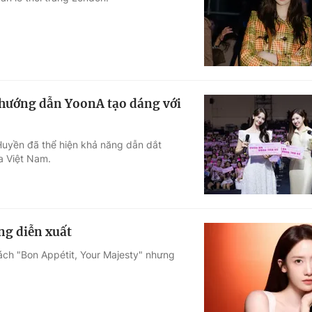
Góc ảnh
Giáo dục
Công nghệ
Tuyển sinh
Hitech Công ng
 hướng dẫn YoonA tạo dáng với
Học trực tuyến
Sản phẩm
Huyền đã thể hiện khả năng dẫn dắt
g
Thị trường
a Việt Nam.
Tư vấn
ng diễn xuất
ách "Bon Appétit, Your Majesty" nhưng