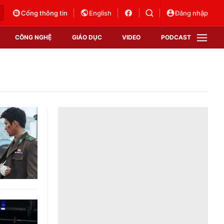
Cổng thông tin
English
Đăng nhập
CÔNG NGHỆ
GIÁO DỤC
VIDEO
PODCAST
VTV Money
VTV Thể thao
VTV Sức khoẻ
Bất động sản
Thị trường 24h
Tấm lòng Việt
Vươn mình bằng AI
VTV4
VTV8
VTV9
Lịch phát sóng
Giao lưu trực tuyến
Sự kiện