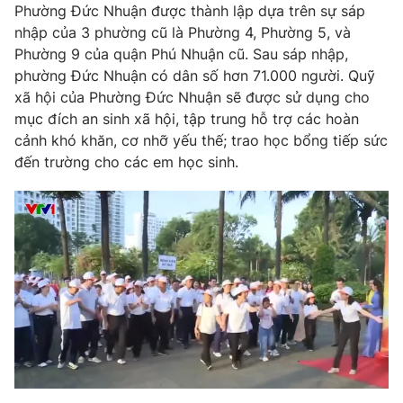
Phim VTV
Phường Đức Nhuận được thành lập dựa trên sự sáp
Giải trí
nhập của 3 phường cũ là Phường 4, Phường 5, và
Hậu trường
Phường 9 của quận Phú Nhuận cũ. Sau sáp nhập,
Điện ảnh
Đời sống
phường Đức Nhuận có dân số hơn 71.000 người. Quỹ
Nhân vật
Âm nhạc
xã hội của Phường Đức Nhuận sẽ được sử dụng cho
Du lịch
Khán giả
mục đích an sinh xã hội, tập trung hỗ trợ các hoàn
Giáo dục
Sao
cảnh khó khăn, cơ nhỡ yếu thế; trao học bổng tiếp sức
Làm đẹp
Giải sao mai
Tuyển sinh
đến trường cho các em học sinh.
Công nghệ
Chất lượng cuộc sống
Học trực tuyến
Hitech Công nghệ tương lai
Giao lưu trực tuyến
Sản phẩm
Lịch phát sóng
Thị trường
Tư vấn
Chuyên mục khác
Emagazine
Podcast