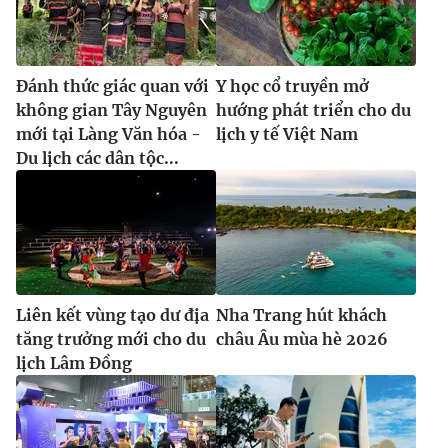
Ðiện thoại Thời báo VTV:
024.66 897 897
Email:
toasoan@vtv.vn
Liên hệ quảng cáo:
024-7300.7108
Đánh thức giác quan với
Y học cổ truyền mở
không gian Tây Nguyên
hướng phát triển cho du
mới tại Làng Văn hóa -
lịch y tế Việt Nam
Du lịch các dân tộc...
Liên kết vùng tạo dư địa
Nha Trang hút khách
tăng trưởng mới cho du
châu Âu mùa hè 2026
® Cấm sao chép dưới mọi hình thức nếu không có sự chấp
lịch Lâm Đồng
thuận bằng văn bản. Ghi rõ nguồn VTV.vn khi phát hành lại
thông tin từ website này.