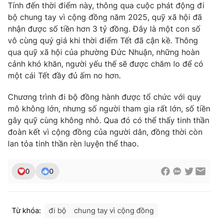
Tính đến thời điểm này, thông qua cuộc phát động đi
Photo
Infographic
bộ chung tay vì cộng đồng năm 2025, quỹ xã hội đã
nhận được số tiền hơn 3 tỷ đồng. Đây là một con số
vô cùng quý giá khi thời điểm Tết đã cận kề. Thông
Video
Shorts video
qua quỹ xã hội của phường Đức Nhuận, những hoàn
cảnh khó khăn, người yếu thế sẽ được chăm lo để có
VTV Money
VTV Thể thao
một cái Tết đầy đủ ấm no hơn.
Chương trình đi bộ đồng hành được tổ chức với quy
VTV Sức khoẻ
Bất động sản
mô không lớn, nhưng số người tham gia rất lớn, số tiền
gây quỹ cùng không nhỏ. Qua đó có thể thấy tinh thần
Thị trường 24h
Tấm lòng Việt
đoàn kết vì cộng đồng của người dân, đồng thời còn
lan tỏa tinh thần rèn luyện thể thao.
VTV4
Vươn mình bằng AI
0
0
VTV9
VTV8
Từ khóa:
đi bộ
chung tay vì cộng đồng
Liên hệ tòa soạn
English