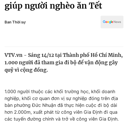
Chính trị
giúp người nghèo ăn Tết
Truyền hình
Văn hóa - Giải trí
Xã hội
Y tế
Ban Thời sự
Đời sống
Pháp luật
Công nghệ
Giáo dục
Y tế
VTV.vn - Sáng 14/12 tại Thành phố Hồ Chí Minh,
1.000 người đã tham gia đi bộ để vận động gây
Thế giới
quỹ vì cộng đồng.
Tin tức
Kinh tế
Thế giới đó đây
1.000 người thuộc các khối trường học, khối doanh
Tài chính
nghiệp, khối cơ quan đơn vị sự nghiệp đóng trên địa
Dữ liệu và đời sống
Câu chuyện quốc tế
bàn phường Đức Nhuận đã thực hiện cuộc đi bộ dài
Thị trường
hơn 2.000m, xuất phát từ công viên Gia Định đi qua
Truyền hình
các tuyến đường chính và trở về công viên Gia Định.
Góc doanh nghiệp