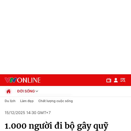
ĐỜI SỐNG
Chính trị
Du lịch
Làm đẹp
Chất lượng cuộc sống
Xã hội
15/12/2025 14:30 GMT+7
Pháp luật
Chuyên mục
Kinh tế
1.000 người đi bộ gây quỹ
Thể thao