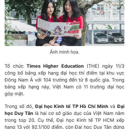
Phim VTV
Giải trí
Hậu trường
Điện ảnh
Đời sống
Nhân vật
Âm nhạc
Du lịch
Khán giả
Giáo dục
Sao
Làm đẹp
Giải sao mai
Tuyển sinh
Ảnh minh họa.
Công nghệ
Chất lượng cuộc sống
Học trực tuyến
Tổ chức
Times Higher Education
(THE) ngày 11/3
Hitech Công nghệ tương lai
công bố bảng xếp hạng đại học thí điểm tại khu vực
Giao lưu trực tuyến
Đông Nam Á với 104 trường đến từ 8 quốc gia. Trong
Sản phẩm
bảng xếp hạng này, Việt Nam có 11 trường đại học
Lịch phát sóng
Thị trường
góp mặt.
Tư vấn
Trong số đó,
Đại học Kinh tế TP Hồ Chí Minh
và
Đại
Chuyên mục khác
học Duy Tân
là hai cơ sở giáo dục của Việt Nam nằm
trong top 20. Cụ thể, Đại học Kinh tế TP HCM xếp
Emagazine
Podcast
hạng 13 với 92,1/100 điểm, còn Đại học Duy Tân đứng