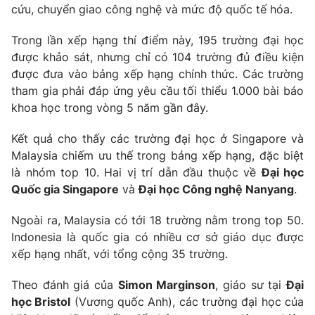
cứu, chuyển giao công nghệ và mức độ quốc tế hóa.
Trong lần xếp hạng thí điểm này, 195 trường đại học
được khảo sát, nhưng chỉ có 104 trường đủ điều kiện
THỜI BÁO VTV
được đưa vào bảng xếp hạng chính thức. Các trường
tham gia phải đáp ứng yêu cầu tối thiểu 1.000 bài báo
khoa học trong vòng 5 năm gần đây.
Theo dõi báo trên
Kết quả cho thấy các trường đại học ở Singapore và
Malaysia chiếm ưu thế trong bảng xếp hạng, đặc biệt
là nhóm top 10. Hai vị trí dẫn đầu thuộc về
Đại học
Cơ quan chủ quản:
Đài Truyền hình Việt Nam
Quốc gia Singapore
và
Đại học Công nghệ Nanyang
.
Cơ quan báo chí:
Thời báo VTV
Giấy phép hoạt động báo in và báo điện tử số 483/GP-BTTTT
Ngoài ra, Malaysia có tới 18 trường nằm trong top 50.
cấp ngày 29/12/2023
Indonesia là quốc gia có nhiều cơ sở giáo dục được
Tổng Biên tập:
Vũ Thanh Thủy
xếp hạng nhất, với tổng cộng 35 trường.
Phó Tổng Biên tập:
Nguyễn Thị Mỹ Hạnh, Phạm Quốc Thắng,
Theo đánh giá của
Simon Marginson
, giáo sư tại
Đại
Nguyễn Trọng Ninh
học Bristol
(Vương quốc Anh), các trường đại học của
Tổng đài VTV:
024.38 355 931 - 024.38 355 932