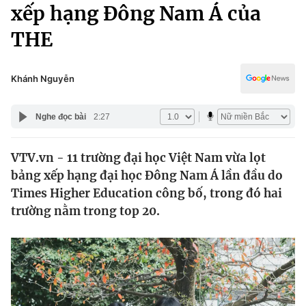
Chính trị
xếp hạng Đông Nam Á của
Truyền hình
THE
Văn hóa - Giải trí
Xã hội
Y tế
Đời sống
Khánh Nguyễn
Pháp luật
Công nghệ
Giáo dục
Nghe đọc bài
2:27
Y tế
VTV.vn - 11 trường đại học Việt Nam vừa lọt
Thế giới
bảng xếp hạng đại học Đông Nam Á lần đầu do
Tin tức
Times Higher Education công bố, trong đó hai
Kinh tế
trường nằm trong top 20.
Thế giới đó đây
Tài chính
Dữ liệu và đời sống
Câu chuyện quốc tế
Thị trường
Truyền hình
Góc doanh nghiệp