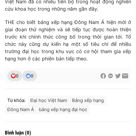
Việt Nam đã có nhiều tiến bộ trong hoạt động nghiên
Ðiện thoại Thời báo VTV:
024.66 897 897
cứu khoa học trong những năm gần đây.
Email:
toasoan@vtv.vn
Liên hệ quảng cáo:
024-7300.7108
THE cho biết bảng xếp hạng Đông Nam Á hiện mới ở
giai đoạn thử nghiệm và sẽ tiếp tục được hoàn thiện
trước khi chính thức công bố trong thời gian tới. Tổ
chức này cũng dự kiến hạ một số tiêu chí để nhiều
trường đại học trong khu vực có cơ hội tham gia xếp
hạng hơn ở các phiên bản tiếp theo.
0
0
Từ khóa:
Đại học Việt Nam
Bảng xếp hạng
® Cấm sao chép dưới mọi hình thức nếu không có sự chấp
Đông Nam Á
bảng xếp hạng đại học
thuận bằng văn bản. Ghi rõ nguồn VTV.vn khi phát hành lại
thông tin từ website này.
Bình luận
(
0
)