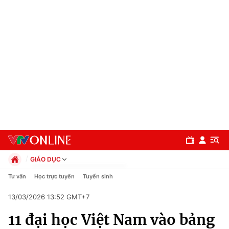
GIÁO DỤC
Chính trị
Tư vấn
Học trực tuyến
Tuyển sinh
Xã hội
13/03/2026 13:52 GMT+7
Pháp luật
Chuyên mục
Kinh tế
11 đại học Việt Nam vào bảng
Thể thao