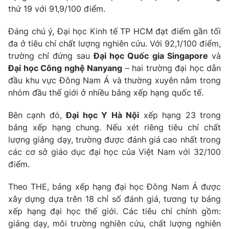
thứ 19 với 91,9/100 điểm.
Photo
Infographic
Đáng chú ý, Đại học Kinh tế TP HCM đạt điểm gần tối
đa ở tiêu chí chất lượng nghiên cứu. Với 92,1/100 điểm,
Video
Shorts video
trường chỉ đứng sau
Đại học Quốc gia Singapore
và
Đại học Công nghệ Nanyang
– hai trường đại học dẫn
VTV Money
VTV Thể thao
đầu khu vực Đông Nam Á và thường xuyên nằm trong
nhóm đầu thế giới ở nhiều bảng xếp hạng quốc tế.
VTV Sức khoẻ
Bất động sản
Bên cạnh đó,
Đại học Y Hà Nội
xếp hạng 23 trong
bảng xếp hạng chung. Nếu xét riêng tiêu chí chất
Thị trường 24h
Tấm lòng Việt
lượng giảng dạy, trường được đánh giá cao nhất trong
các cơ sở giáo dục đại học của Việt Nam với 32/100
điểm.
VTV4
Vươn mình bằng AI
Theo THE, bảng xếp hạng đại học Đông Nam Á được
VTV9
VTV8
xây dựng dựa trên 18 chỉ số đánh giá, tương tự bảng
xếp hạng đại học thế giới. Các tiêu chí chính gồm:
giảng dạy, môi trường nghiên cứu, chất lượng nghiên
Liên hệ tòa soạn
English